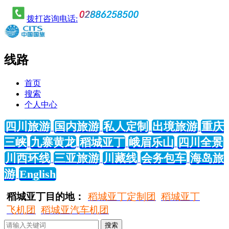
拨打咨询电话:
线路
首页
搜索
个人中心
四川旅游
国内旅游
私人定制
出境旅游
重庆
三峡
九寨黄龙
稻城亚丁
峨眉乐山
四川全景
川西环线
三亚旅游
川藏线
会务包车
海岛旅
游
English
稻城亚丁目的地：
稻城亚丁定制团
稻城亚丁
飞机团
稻城亚汽车机团