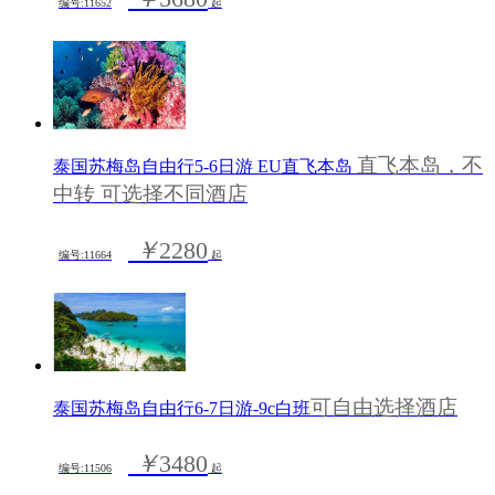
编号:11652
起
直飞本岛，不
泰国苏梅岛自由行5-6日游 EU直飞本岛
中转 可选择不同酒店
￥
2280
编号:11664
起
可自由选择酒店
泰国苏梅岛自由行6-7日游-9c白班
￥
3480
编号:11506
起