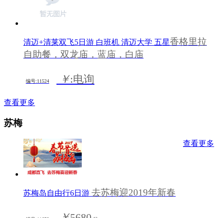
香格里拉
清迈+清莱双飞5日游 白班机 清迈大学 五星
自助餐，双龙庙，蓝庙，白庙
￥
:电询
编号:11524
查看更多
苏梅
查看更多
去苏梅迎2019年新春
苏梅岛自由行6日游
￥
5680