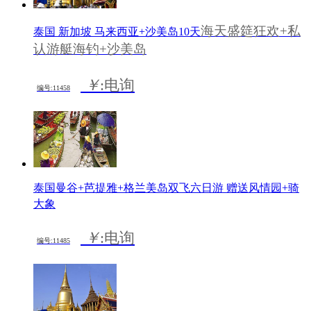
海天盛筵狂欢+私
泰国 新加坡 马来西亚+沙美岛10天
认游艇海钓+沙美岛
￥
:电询
编号:11458
泰国曼谷+芭提雅+格兰美岛双飞六日游 赠送风情园+骑
大象
￥
:电询
编号:11485