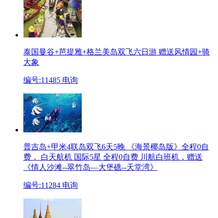
泰国曼谷+芭提雅+格兰美岛双飞六日游 赠送风情园+骑
大象
编号:11485
电询
普吉岛+甲米4联岛双飞6天5晚 《海景椰岛版》全程0自
费， 白天航机 国际5星
全程0自费 川航白班机，赠送
《情人沙滩--翠竹岛—大堡礁--天堂湾》
编号:11284
电询