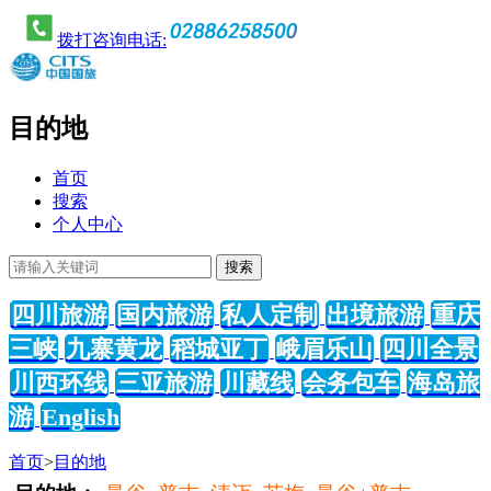
拨打咨询电话:
目的地
首页
搜索
个人中心
四川旅游
国内旅游
私人定制
出境旅游
重庆
三峡
九寨黄龙
稻城亚丁
峨眉乐山
四川全景
川西环线
三亚旅游
川藏线
会务包车
海岛旅
游
English
首页
>
目的地