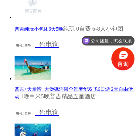
纯玩 0自费 6-8人小包团
普吉纯玩小包团6天5晚
公司团建，怎么联系
￥
:电询
编号:11879
普吉+天堂湾+大堡礁浮潜全景奢华双飞6日游 2天自由活
1晚甲米5晚普吉精品五星酒店
动
￥
:电询
编号:11216