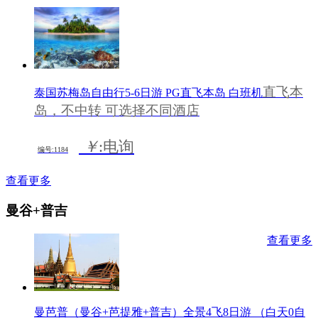
直飞本
泰国苏梅岛自由行5-6日游 PG直飞本岛 白班机
岛，不中转 可选择不同酒店
￥
:电询
编号:1184
查看更多
曼谷+普吉
查看更多
曼芭普（曼谷+芭提雅+普吉）全景4飞8日游 （白天0自