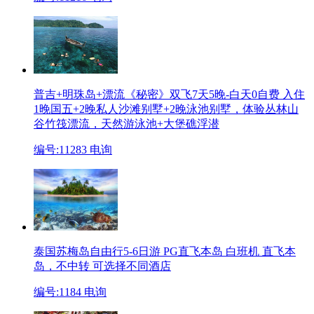
普吉+明珠岛+漂流《秘密》双飞7天5晚-白天0自费
入住
1晚国五+2晚私人沙滩别墅+2晚泳池别墅，体验丛林山
谷竹筏漂流，天然游泳池+大堡礁浮潜
编号:11283
电询
泰国苏梅岛自由行5-6日游 PG直飞本岛 白班机
直飞本
岛，不中转 可选择不同酒店
编号:1184
电询