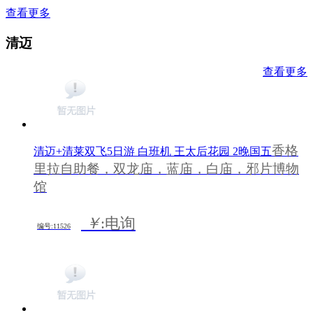
查看更多
清迈
查看更多
香格
清迈+清莱双飞5日游 白班机 王太后花园 2晚国五
里拉自助餐，双龙庙，蓝庙，白庙，邪片博物
馆
￥
:电询
编号:11526