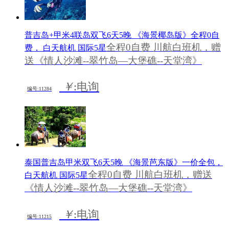
普吉岛+甲米4联岛双飞6天5晚 《海景椰岛版》全程0自
全程0自费 川航白班机，赠
费， 白天航机 国际5星
送《情人沙滩--翠竹岛—大堡礁--天堂湾》
￥
:电询
编号:11284
泰国普吉岛甲米双飞6天5晚 《海景芭东版》一价全包，
全程0自费 川航白班机，赠送
白天航机 国际5星
《情人沙滩--翠竹岛—大堡礁--天堂湾》
￥
:电询
编号:11215