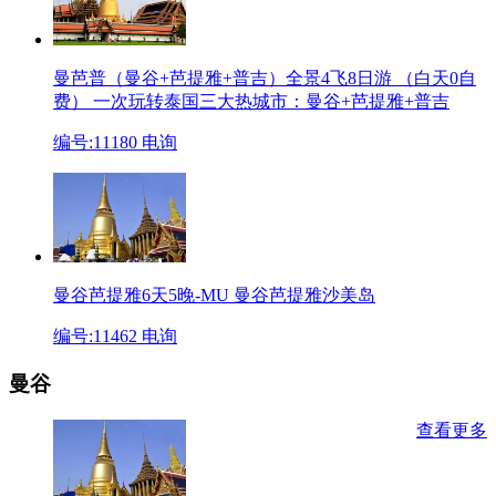
曼芭普（曼谷+芭提雅+普吉）全景4飞8日游 （白天0自
费）
一次玩转泰国三大热城市：曼谷+芭提雅+普吉
编号:11180
电询
曼谷芭提雅6天5晚-MU
曼谷芭提雅沙美岛
编号:11462
电询
曼谷
查看更多