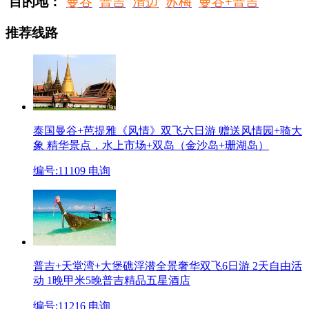
目的地：
曼谷
普吉
清迈
苏梅
曼谷+普吉
推荐线路
泰国曼谷+芭提雅《风情》双飞六日游 赠送风情园+骑大
象
精华景点，水上市场+双岛（金沙岛+珊湖岛）
编号:11109
电询
普吉+天堂湾+大堡礁浮潜全景奢华双飞6日游 2天自由活
动
1晚甲米5晚普吉精品五星酒店
编号:11216
电询