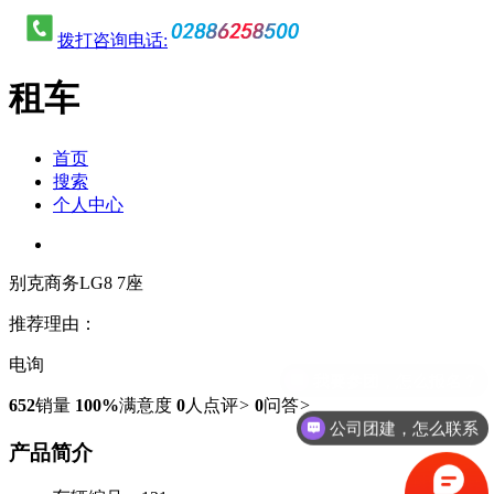
拨打咨询电话:
租车
首页
搜索
个人中心
别克商务LG8 7座
推荐理由：
电询
我要参团，怎么报名？
652
销量
100%
满意度
0
人点评
>
0
问答
>
公司团建，怎么联系
产品简介