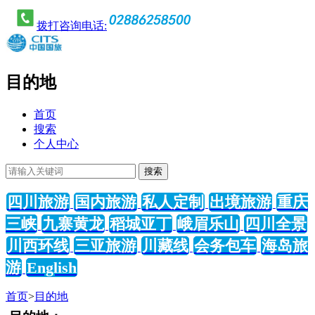
拨打咨询电话:
目的地
首页
搜索
个人中心
四川旅游
国内旅游
私人定制
出境旅游
重庆
三峡
九寨黄龙
稻城亚丁
峨眉乐山
四川全景
川西环线
三亚旅游
川藏线
会务包车
海岛旅
游
English
首页
>
目的地