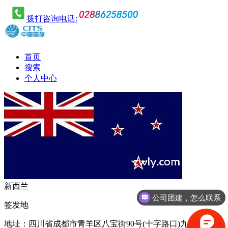
拨打咨询电话:
首页
搜索
个人中心
新西兰
公司团建，怎么联系
签发地
地址：四川省成都市青羊区八宝街90号(十字路口)九龙商务楼