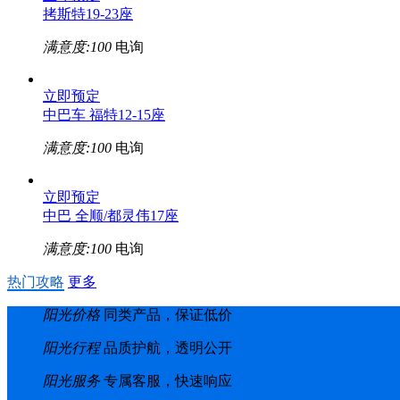
拷斯特19-23座
满意度:100
电询
立即预定
中巴车 福特12-15座
满意度:100
电询
立即预定
中巴 全顺/都灵伟17座
满意度:100
电询
热门攻略
更多
阳光价格
同类产品，保证低价
阳光行程
品质护航，透明公开
阳光服务
专属客服，快速响应