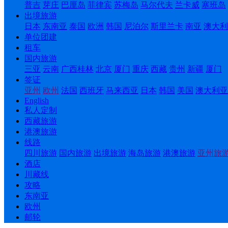
普吉
芽庄
巴厘岛
菲律宾
苏梅岛
马尔代夫
兰卡威
塞班岛
出境旅游
日本
东南亚
泰国
欧洲
韩国
尼泊尔
斯里兰卡
南亚
澳大利
单位团建
租车
国内旅游
三亚
云南
广西桂林
北京
厦门
重庆
西藏
贵州
新疆
厦门
签证
亚州
欧州
法国
西班牙
马来西亚
日本
韩国
美国
澳大利亚
English
私人定制
西藏旅游
港澳旅游
线路
四川旅游
国内旅游
出境旅游
海岛旅游
港澳旅游
亚州旅
酒店
川藏线
攻略
东南亚
欧州
邮轮