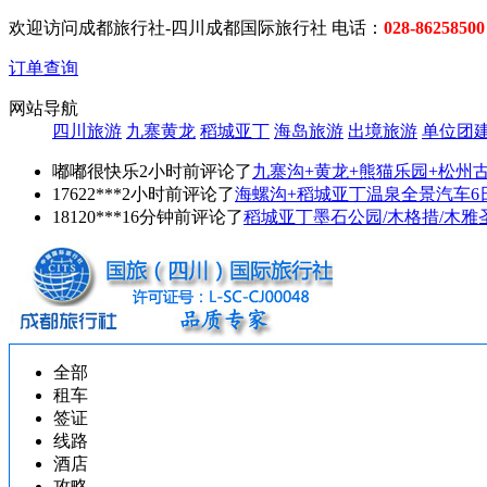
欢迎访问成都旅行社-四川成都国际旅行社 电话：
028-86258500
订单查询
网站导航
四川旅游
九寨黄龙
稻城亚丁
海岛旅游
出境旅游
单位团
嘟嘟很快乐2小时前评论了
九寨沟+黄龙+熊猫乐园+松州
17622***2小时前评论了
海螺沟+稻城亚丁温泉全景汽车6
18120***16分钟前评论了
稻城亚丁墨石公园/木格措/木雅
全部
租车
签证
线路
酒店
攻略