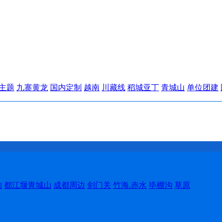
主题
九寨黄龙
国内定制
越南
川藏线
稻城亚丁
青城山
单位团建
沟
都江堰青城山
成都周边
剑门关
竹海.赤水
毕棚沟
草原