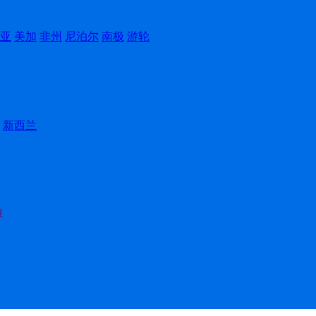
亚
美加
非州
尼泊尔
南极
游轮
新西兰
游