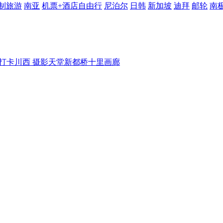
制旅游
南亚
机票+酒店自由行
尼泊尔
日韩
新加坡
迪拜
邮轮
南
 打卡川西 摄影天堂新都桥十里画廊