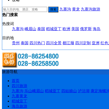
九寨沟
黄龙
九寨沟旅游
热门搜索
热搜词
九寨沟
峨眉山
泰国
稻城亚丁
欧洲
美国
俄罗斯
海岛
目的地
贵州
泰国
四川热门
四川全景
都江堰
四川定制
亚洲
红色
旅游导航
首页
四川旅游
九寨沟
乐山峨眉山
稻城亚丁
四姑娘山
泸沽湖
康定海螺
九寨黄龙
稻城亚丁
海岛旅游