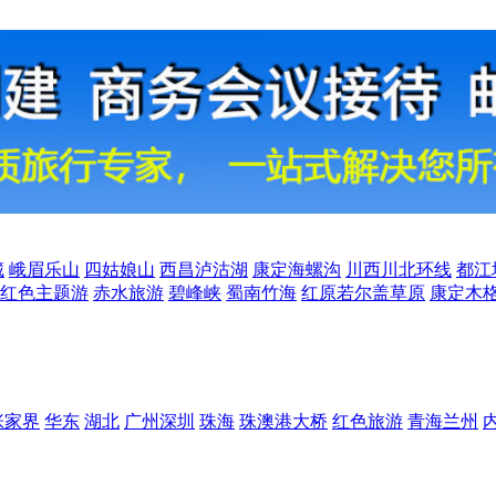
藏
峨眉乐山
四姑娘山
西昌泸沽湖
康定海螺沟
川西川北环线
都江
红色主题游
赤水旅游
碧峰峡
蜀南竹海
红原若尔盖草原
康定木
张家界
华东
湖北
广州深圳
珠海
珠澳港大桥
红色旅游
青海兰州