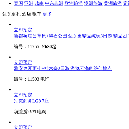
泰国
亚洲
越南
中东非洲
欧洲旅游
澳洲旅游
美洲旅游
定
达瓦更扎
酒店
租车
更多
立即预定
新都桥塔公草原+墨石公园 达瓦更精品纯玩3日游
精品团
编号：11755
￥
680
起
立即预定
雅安达瓦更扎+神木垒2日游
游览云海的绝佳地点
编号：11503
电询
立即预定
别克商务LG8 7座
满意度:100
电询
立即预定