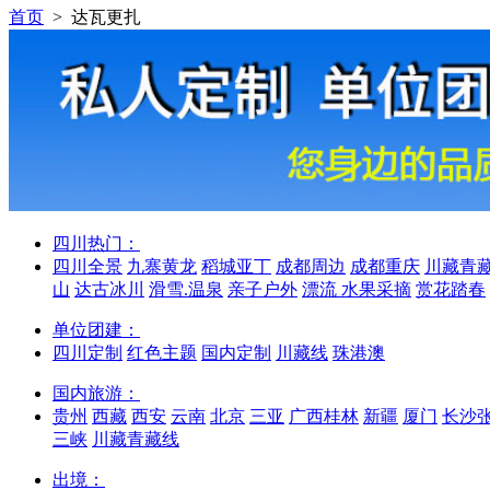
首页
> 达瓦更扎
四川热门：
四川全景
九寨黄龙
稻城亚丁
成都周边
成都重庆
川藏青
山
达古冰川
滑雪.温泉
亲子户外
漂流 水果采摘
赏花踏春
单位团建：
四川定制
红色主题
国内定制
川藏线
珠港澳
国内旅游：
贵州
西藏
西安
云南
北京
三亚
广西桂林
新疆
厦门
长沙
三峡
川藏青藏线
出境：