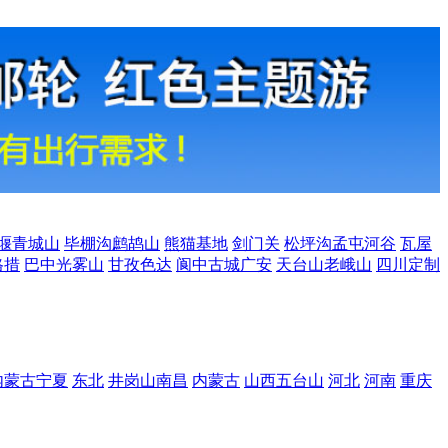
堰青城山
毕棚沟鹧鸪山
熊猫基地
剑门关
松坪沟孟屯河谷
瓦屋
格措
巴中光雾山
甘孜色达
阆中古城广安
天台山老峨山
四川定制
内蒙古宁夏
东北
井岗山南昌
内蒙古
山西五台山
河北
河南
重庆