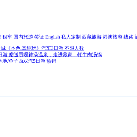
建
租车
国内旅游
签证
English
私人定制
西藏旅游
港澳旅游
线路
古城《本色.真纯玩》汽车3日游 不限人数
日游 赠送贡嘎神汤温泉，走进藏家，牦牛肉汤锅
圣地/鱼子西双汽5日游 热销