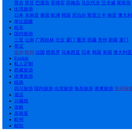
普吉
芽庄
巴厘岛
菲律宾
苏梅岛
马尔代夫
兰卡威
塞班岛
出境旅游
日本
东南亚
泰国
欧洲
韩国
尼泊尔
斯里兰卡
南亚
澳大利
单位团建
租车
国内旅游
三亚
云南
广西桂林
北京
厦门
重庆
西藏
贵州
新疆
厦门
签证
亚州
欧州
法国
西班牙
马来西亚
日本
韩国
美国
澳大利亚
English
私人定制
西藏旅游
港澳旅游
线路
四川旅游
国内旅游
出境旅游
海岛旅游
港澳旅游
亚州旅
酒店
川藏线
攻略
东南亚
欧州
邮轮