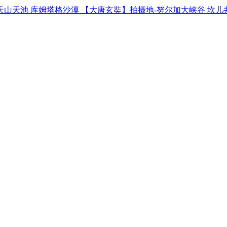
天山天池 库姆塔格沙漠 【大唐玄奘】拍摄地-努尔加大峡谷 坎儿