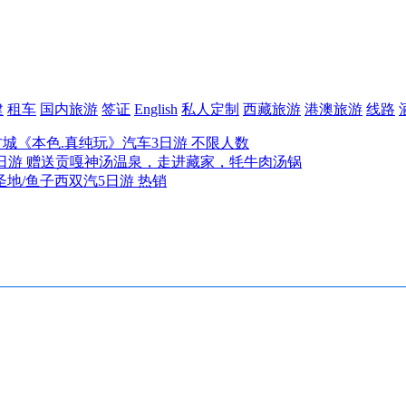
建
租车
国内旅游
签证
English
私人定制
西藏旅游
港澳旅游
线路
古城《本色.真纯玩》汽车3日游 不限人数
日游 赠送贡嘎神汤温泉，走进藏家，牦牛肉汤锅
圣地/鱼子西双汽5日游 热销