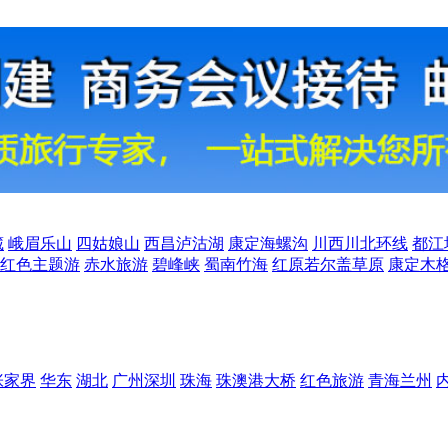
藏
峨眉乐山
四姑娘山
西昌泸沽湖
康定海螺沟
川西川北环线
都江
红色主题游
赤水旅游
碧峰峡
蜀南竹海
红原若尔盖草原
康定木
张家界
华东
湖北
广州深圳
珠海
珠澳港大桥
红色旅游
青海兰州