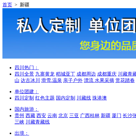
首页
> 新疆
四川热门：
四川全景
九寨黄龙
稻城亚丁
成都周边
成都重庆
川藏青
山
达古冰川
滑雪.温泉
亲子户外
漂流 水果采摘
赏花踏春
单位团建：
四川定制
红色主题
国内定制
川藏线
珠港澳
国内旅游：
贵州
西藏
西安
云南
北京
三亚
广西桂林
新疆
厦门
长沙
三峡
川藏青藏线
出境：