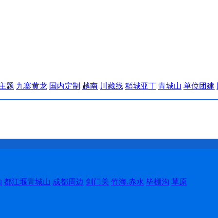
主题
九寨黄龙
国内定制
越南
川藏线
稻城亚丁
青城山
单位团建
沟
都江堰青城山
成都周边
剑门关
竹海.赤水
毕棚沟
草原