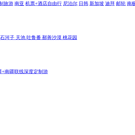
制旅游
南亚
机票+酒店自由行
尼泊尔
日韩
新加坡
迪拜
邮轮
南
 石河子 天池 吐鲁番 鄯善沙漠 桃花园
疆+南疆联线深度定制游