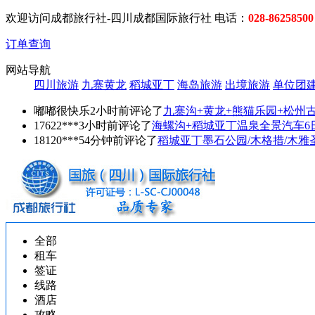
欢迎访问成都旅行社-四川成都国际旅行社 电话：
028-86258500
订单查询
网站导航
四川旅游
九寨黄龙
稻城亚丁
海岛旅游
出境旅游
单位团
嘟嘟很快乐2小时前评论了
九寨沟+黄龙+熊猫乐园+松州
17622***3小时前评论了
海螺沟+稻城亚丁温泉全景汽车6
18120***54分钟前评论了
稻城亚丁墨石公园/木格措/木雅
全部
租车
签证
线路
酒店
攻略