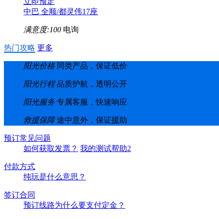
立即预定
中巴 全顺/都灵伟17座
满意度:100
电询
热门攻略
更多
阳光价格
同类产品，保证低价
阳光行程
品质护航，透明公开
阳光服务
专属客服，快速响应
救援保障
途中意外，保证援助
预订常见问题
如何获取发票？
我的测试帮助2
付款方式
纯玩是什么意思？
签订合同
预订线路为什么要支付定金？