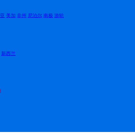
亚
美加
非州
尼泊尔
南极
游轮
新西兰
游