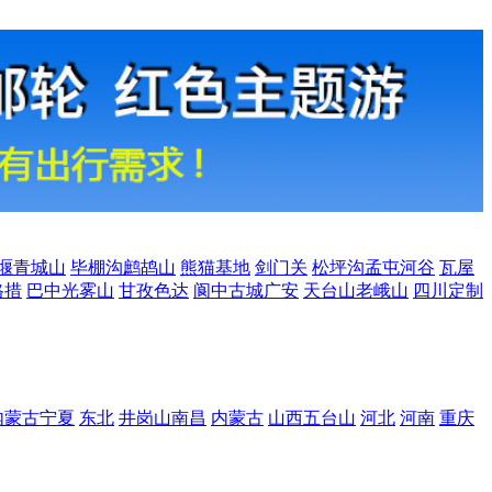
堰青城山
毕棚沟鹧鸪山
熊猫基地
剑门关
松坪沟孟屯河谷
瓦屋
格措
巴中光雾山
甘孜色达
阆中古城广安
天台山老峨山
四川定制
内蒙古宁夏
东北
井岗山南昌
内蒙古
山西五台山
河北
河南
重庆