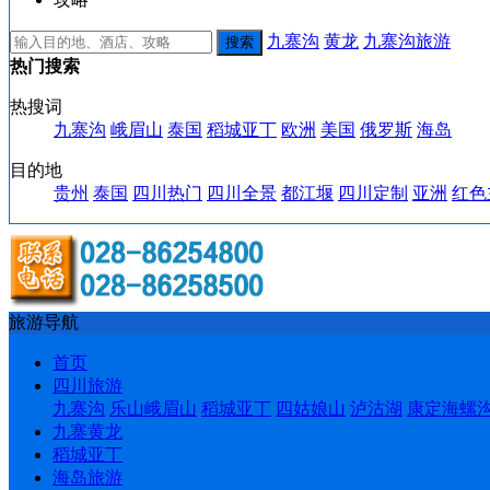
九寨沟
黄龙
九寨沟旅游
热门搜索
热搜词
九寨沟
峨眉山
泰国
稻城亚丁
欧洲
美国
俄罗斯
海岛
目的地
贵州
泰国
四川热门
四川全景
都江堰
四川定制
亚洲
红色
旅游导航
首页
四川旅游
九寨沟
乐山峨眉山
稻城亚丁
四姑娘山
泸沽湖
康定海螺
九寨黄龙
稻城亚丁
海岛旅游