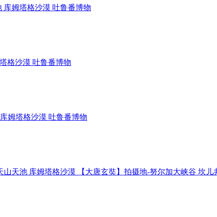
池 库姆塔格沙漠 吐鲁番博物
姆塔格沙漠 吐鲁番博物
 库姆塔格沙漠 吐鲁番博物
天山天池 库姆塔格沙漠 【大唐玄奘】拍摄地-努尔加大峡谷 坎儿