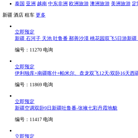
泰国
亚洲
越南
中东非洲
欧洲旅游
澳洲旅游
美洲旅游
定
新疆
酒店
租车
更多
立即预定
新疆 石河子 天池 吐鲁番 鄯善沙漠 桃花园双飞5日游
新疆
编号：11270
电询
立即预定
伊利独库+南疆喀什+帕米尔、盘龙双飞12天/双卧16天
西
编号：11869
电询
立即预定
新疆空调双卧9日
新疆吐鲁番-张掖七彩丹霞地貌
编号：11417
电询
立即预定