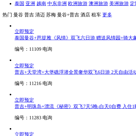
泰国
亚洲
越南
中东非洲
欧洲旅游
澳洲旅游
美洲旅游
定
热门
曼谷
普吉
清迈
苏梅
曼谷+普吉
酒店
租车
更多
立即预定
泰国曼谷+芭提雅《风情》双飞六日游 赠送风情园+骑大
编号：11109
电询
立即预定
普吉+天堂湾+大堡礁浮潜全景奢华双飞6日游 2天自由活
编号：11216
电询
立即预定
普吉+明珠岛+漂流《秘密》双飞7天5晚-白天0自费
入住1
编号：11283
电询
立即预定