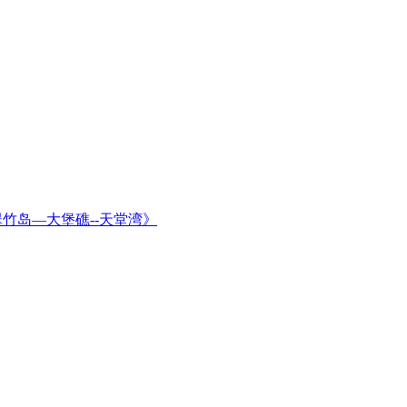
翠竹岛—大堡礁--天堂湾》