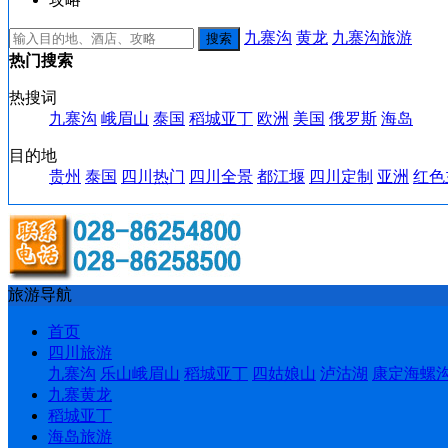
九寨沟
黄龙
九寨沟旅游
热门搜索
热搜词
九寨沟
峨眉山
泰国
稻城亚丁
欧洲
美国
俄罗斯
海岛
目的地
贵州
泰国
四川热门
四川全景
都江堰
四川定制
亚洲
红色
旅游导航
首页
四川旅游
九寨沟
乐山峨眉山
稻城亚丁
四姑娘山
泸沽湖
康定海螺
九寨黄龙
稻城亚丁
海岛旅游