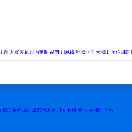
主题
九寨黄龙
国内定制
越南
川藏线
稻城亚丁
青城山
单位团建
沟
都江堰青城山
成都周边
剑门关
竹海.赤水
毕棚沟
草原