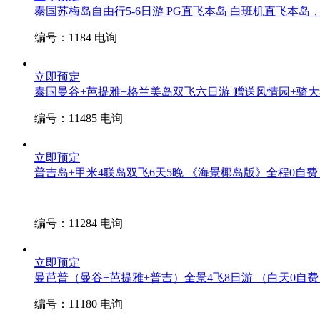
泰国苏梅岛自由行5-6日游 PG直飞本岛 白班机
直飞本岛，
编号：1184
电询
立即预定
泰国曼谷+芭提雅+格兰美岛双飞六日游 赠送风情园+骑
编号：11485
电询
立即预定
普吉岛+甲米4联岛双飞6天5晚 《海景椰岛版》全程0自费
编号：11284
电询
立即预定
曼芭普（曼谷+芭提雅+普吉）全景4飞8日游 （白天0自费
编号：11180
电询