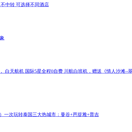
不中转 可选择不同酒店
大象
， 白天航机 国际5星
全程0自费 川航白班机，赠送《情人沙滩--
）
一次玩转泰国三大热城市：曼谷+芭提雅+普吉