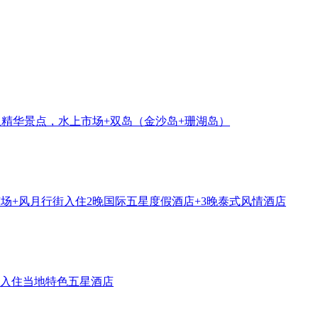
象
精华景点，水上市场+双岛（金沙岛+珊湖岛）
市场+风月行街
入住2晚国际五星度假酒店+3晚泰式风情酒店
入住当地特色五星酒店