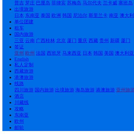
普吉
芽庄
巴厘岛
菲律宾
苏梅岛
马尔代夫
兰卡威
塞班岛
出境旅游
日本
东南亚
泰国
欧洲
韩国
尼泊尔
斯里兰卡
南亚
澳大利
单位团建
租车
国内旅游
三亚
云南
广西桂林
北京
厦门
重庆
西藏
贵州
新疆
厦门
签证
亚州
欧州
法国
西班牙
马来西亚
日本
韩国
美国
澳大利亚
English
私人定制
西藏旅游
港澳旅游
线路
四川旅游
国内旅游
出境旅游
海岛旅游
港澳旅游
亚州旅
酒店
川藏线
攻略
东南亚
欧州
邮轮