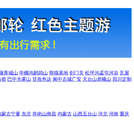
堰青城山
毕棚沟鹧鸪山
熊猫基地
剑门关
松坪沟孟屯河谷
瓦屋
格措
巴中光雾山
甘孜色达
阆中古城广安
天台山老峨山
四川定制
内蒙古宁夏
东北
井岗山南昌
内蒙古
山西五台山
河北
河南
重庆