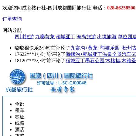
欢迎访问成都旅行社-四川成都国际旅行社 电话：
028-86258500
订单查询
网站导航
四川旅游
九寨黄龙
稻城亚丁
海岛旅游
出境旅游
单位团
嘟嘟很快乐2小时前评论了
九寨沟+黄龙+熊猫乐园+松州
17622***1小时前评论了
海螺沟+稻城亚丁温泉全景汽车6
18120***2小时前评论了
稻城亚丁墨石公园/木格措/木雅圣
全部
租车
签证
线路
酒店
攻略