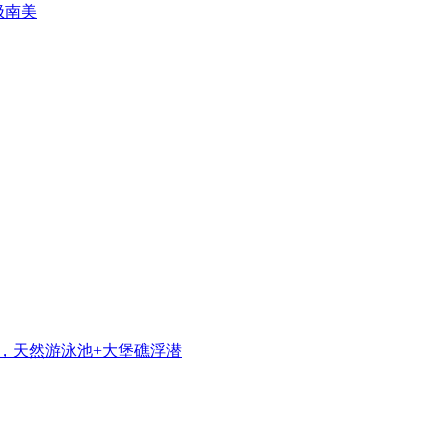
极南美
流，天然游泳池+大堡礁浮潜