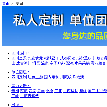
首页
> 泰国
四川热门：
四川全景
九寨黄龙
稻城亚丁
成都周边
成都重庆
川藏青
山
达古冰川
滑雪.温泉
亲子户外
漂流 水果采摘
赏花踏春
单位团建：
四川定制
红色主题
国内定制
川藏线
珠港澳
国内旅游：
贵州
西藏
西安
云南
北京
三亚
广西桂林
新疆
厦门
长沙
三峡
川藏青藏线
出境：