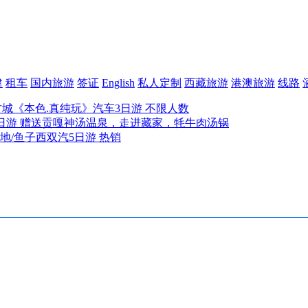
建
租车
国内旅游
签证
English
私人定制
西藏旅游
港澳旅游
线路
古城《本色.真纯玩》汽车3日游 不限人数
日游 赠送贡嘎神汤温泉，走进藏家，牦牛肉汤锅
地/鱼子西双汽5日游 热销