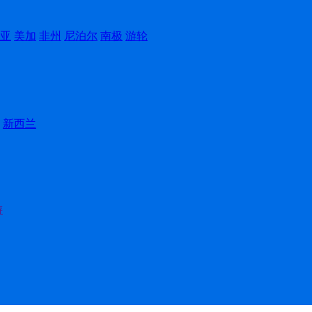
亚
美加
非州
尼泊尔
南极
游轮
新西兰
游