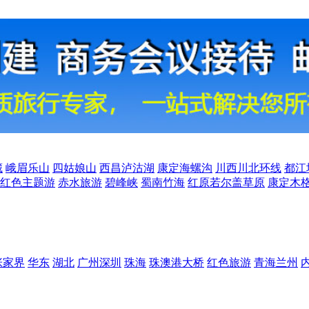
藏
峨眉乐山
四姑娘山
西昌泸沽湖
康定海螺沟
川西川北环线
都江
红色主题游
赤水旅游
碧峰峡
蜀南竹海
红原若尔盖草原
康定木
张家界
华东
湖北
广州深圳
珠海
珠澳港大桥
红色旅游
青海兰州