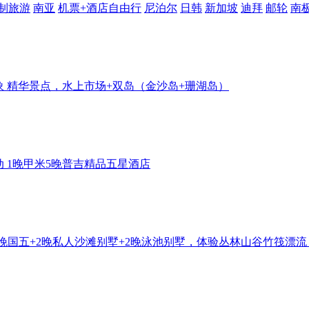
制旅游
南亚
机票+酒店自由行
尼泊尔
日韩
新加坡
迪拜
邮轮
南
象
精华景点，水上市场+双岛（金沙岛+珊湖岛）
动
1晚甲米5晚普吉精品五星酒店
晚国五+2晚私人沙滩别墅+2晚泳池别墅，体验丛林山谷竹筏漂