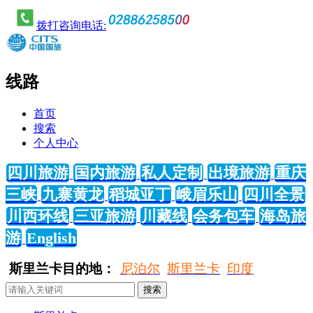
拨打咨询电话:
线路
首页
搜索
个人中心
四川旅游
国内旅游
私人定制
出境旅游
重庆
三峡
九寨黄龙
稻城亚丁
峨眉乐山
四川全景
川西环线
三亚旅游
川藏线
会务包车
海岛旅
游
English
斯里兰卡目的地：
尼泊尔
斯里兰卡
印度