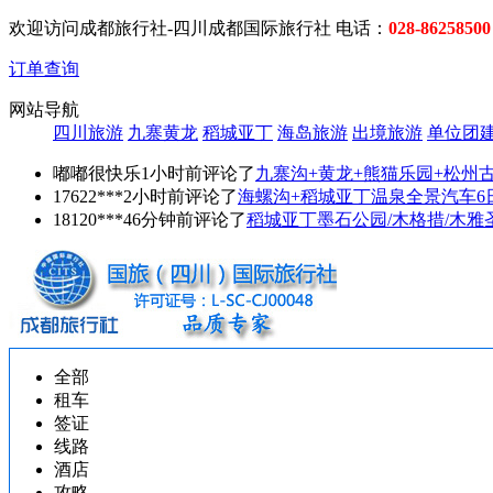
欢迎访问成都旅行社-四川成都国际旅行社 电话：
028-86258500
订单查询
网站导航
四川旅游
九寨黄龙
稻城亚丁
海岛旅游
出境旅游
单位团
嘟嘟很快乐1小时前评论了
九寨沟+黄龙+熊猫乐园+松州
17622***2小时前评论了
海螺沟+稻城亚丁温泉全景汽车6
18120***46分钟前评论了
稻城亚丁墨石公园/木格措/木雅
全部
租车
签证
线路
酒店
攻略