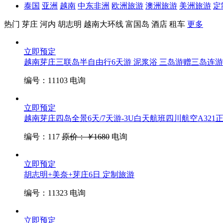
泰国
亚洲
越南
中东非洲
欧洲旅游
澳洲旅游
美洲旅游
定
热门
芽庄
河内
胡志明
越南大环线
富国岛
酒店
租车
更多
立即预定
越南芽庄三联岛半自由行6天游 泥浆浴 三岛游
赠三岛连游
编号：11103
电询
立即预定
越南芽庄四岛全景6天/7天游-3U白天航班
四川航空A321
编号：117
原价：
￥
1680
电询
立即预定
胡志明+美奈+芽庄6日
定制旅游
编号：11323
电询
立即预定