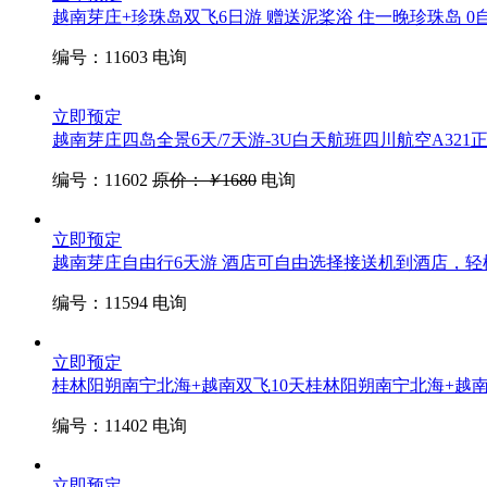
越南芽庄+珍珠岛双飞6日游 赠送泥桨浴 住一晚珍珠岛
0
编号：11603
电询
立即预定
越南芽庄四岛全景6天/7天游-3U白天航班
四川航空A321
编号：11602
原价：
￥
1680
电询
立即预定
越南芽庄自由行6天游 酒店可自由选择
接送机到酒店，轻
编号：11594
电询
立即预定
桂林阳朔南宁北海+越南双飞10天
桂林阳朔南宁北海+越
编号：11402
电询
立即预定