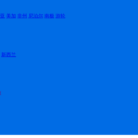
亚
美加
非州
尼泊尔
南极
游轮
新西兰
游