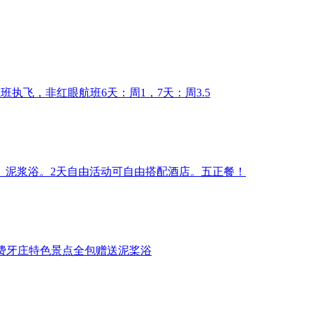
正班执飞，非红眼航班6天：周1，7天：周3.5
、泥浆浴。2天自由活动可自由搭配酒店。五正餐！
费牙庄特色景点全包赠送泥桨浴