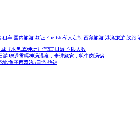
建
租车
国内旅游
签证
English
私人定制
西藏旅游
港澳旅游
线路
古城《本色.真纯玩》汽车3日游 不限人数
日游 赠送贡嘎神汤温泉，走进藏家，牦牛肉汤锅
圣地/鱼子西双汽5日游 热销