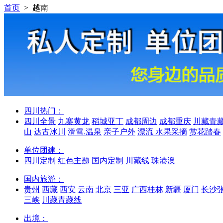
首页
> 越南
四川热门：
四川全景
九寨黄龙
稻城亚丁
成都周边
成都重庆
川藏青
山
达古冰川
滑雪.温泉
亲子户外
漂流 水果采摘
赏花踏春
单位团建：
四川定制
红色主题
国内定制
川藏线
珠港澳
国内旅游：
贵州
西藏
西安
云南
北京
三亚
广西桂林
新疆
厦门
长沙
三峡
川藏青藏线
出境：