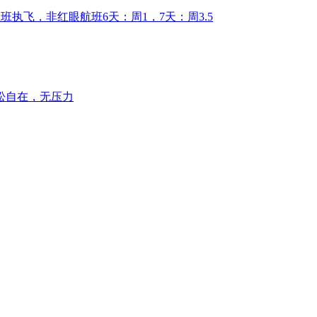
正班执飞，非红眼航班6天：周1，7天：周3.5
松自在，无压力