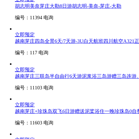
胡志明美奈芽庄大勒8日游
胡志明-美奈-芽庄-大勒
编号：11394
电询
立即预定
越南芽庄四岛全景6天/7天游-3U白天航班
四川航空A321
编号：117
电询
立即预定
越南芽庄三联岛半自由行6天游泥浆浴三岛游
赠三岛连游
编号：11103
电询
立即预定
越南芽庄+珍珠岛双飞6日游赠送泥桨浴住一晚珍珠岛
0自
编号：11603
电询