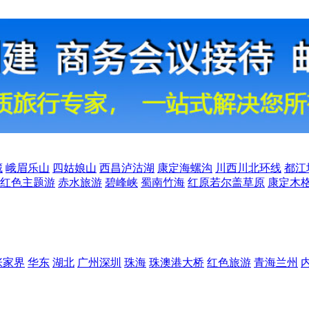
藏
峨眉乐山
四姑娘山
西昌泸沽湖
康定海螺沟
川西川北环线
都江
红色主题游
赤水旅游
碧峰峡
蜀南竹海
红原若尔盖草原
康定木
张家界
华东
湖北
广州深圳
珠海
珠澳港大桥
红色旅游
青海兰州