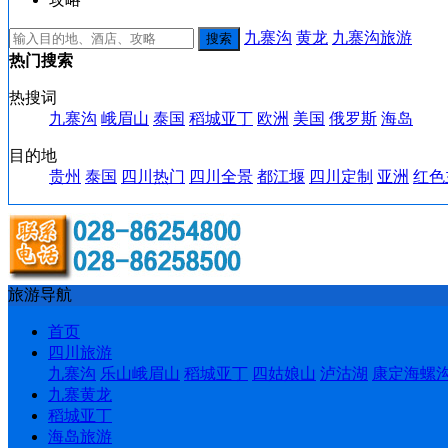
九寨沟
黄龙
九寨沟旅游
热门搜索
热搜词
九寨沟
峨眉山
泰国
稻城亚丁
欧洲
美国
俄罗斯
海岛
目的地
贵州
泰国
四川热门
四川全景
都江堰
四川定制
亚洲
红色
旅游导航
首页
四川旅游
九寨沟
乐山峨眉山
稻城亚丁
四姑娘山
泸沽湖
康定海螺
九寨黄龙
稻城亚丁
海岛旅游