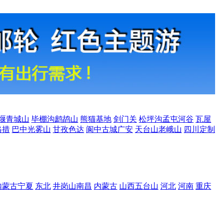
堰青城山
毕棚沟鹧鸪山
熊猫基地
剑门关
松坪沟孟屯河谷
瓦屋
格措
巴中光雾山
甘孜色达
阆中古城广安
天台山老峨山
四川定制
内蒙古宁夏
东北
井岗山南昌
内蒙古
山西五台山
河北
河南
重庆