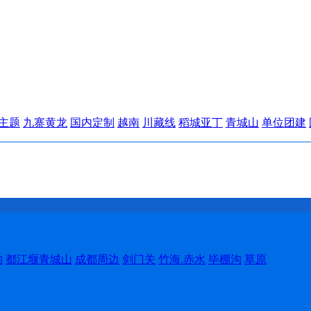
主题
九寨黄龙
国内定制
越南
川藏线
稻城亚丁
青城山
单位团建
沟
都江堰青城山
成都周边
剑门关
竹海.赤水
毕棚沟
草原