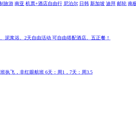
制旅游
南亚
机票+酒店自由行
尼泊尔
日韩
新加坡
迪拜
邮轮
南
、泥浆浴。2天自由活动 可自由搭配酒店。五正餐！
正班执飞，非红眼航班 6天：周1，7天：周3.5