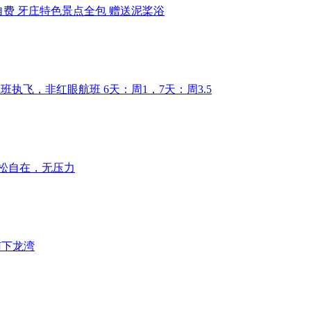
自费 牙庄特色景点全包 赠送泥桨浴
正班执飞，非红眼航班 6天：周1，7天：周3.5
松自在，无压力
南下龙湾