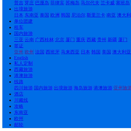
普吉
芽庄
巴厘岛
菲律宾
苏梅岛
马尔代夫
兰卡威
塞班岛
出境旅游
日本
东南亚
泰国
欧洲
韩国
尼泊尔
斯里兰卡
南亚
澳大利
单位团建
租车
国内旅游
三亚
云南
广西桂林
北京
厦门
重庆
西藏
贵州
新疆
厦门
签证
亚州
欧州
法国
西班牙
马来西亚
日本
韩国
美国
澳大利亚
English
私人定制
西藏旅游
港澳旅游
线路
四川旅游
国内旅游
出境旅游
海岛旅游
港澳旅游
亚州旅
酒店
川藏线
攻略
东南亚
欧州
邮轮