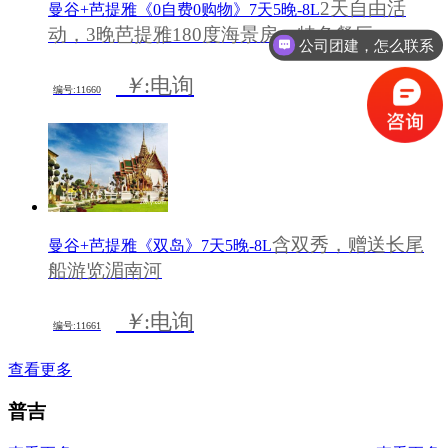
2天自由活
曼谷+芭提雅《0自费0购物》7天5晚-8L
动，3晚芭提雅180度海景房、特色餐厅
公司团建，怎么联系
￥
:电询
编号:11660
含双秀，赠送长尾
曼谷+芭提雅《双岛》7天5晚-8L
船游览湄南河
￥
:电询
编号:11661
查看更多
普吉