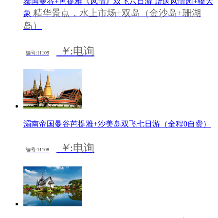
泰国曼谷+芭提雅《风情》双飞六日游 赠送风情园+骑大
精华景点，水上市场+双岛（金沙岛+珊湖
象
岛）
￥
:电询
编号:11109
湄南帝国曼谷芭提雅+沙美岛双飞七日游（全程0自费）
￥
:电询
编号:11108