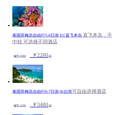
直飞本岛，不
泰国苏梅岛自由行5-6日游 EU直飞本岛
中转 可选择不同酒店
￥
2280
编号:11664
起
可自由选择酒店
泰国苏梅岛自由行6-7日游-9c白班
￥
3480
编号:11506
起