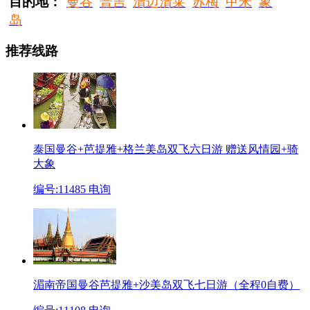
目的地：
曼谷
普吉
清迈清莱
苏梅
甲米
象
岛
推荐线路
泰国曼谷+芭提雅+格兰美岛双飞六日游 赠送风情园+骑
大象
编号:11485
电询
湄南帝国曼谷芭提雅+沙美岛双飞七日游（全程0自费）