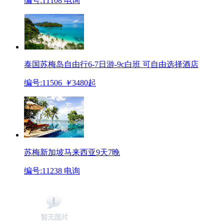
编号:11108
电询
泰国苏梅岛自由行6-7日游-9c白班
可自由选择酒店
编号:11506
￥
3480
起
苏梅新加坡马来西亚9天7晚
编号:11238
电询