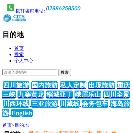
拨打咨询电话:
目的地
首页
搜索
个人中心
四川旅游
国内旅游
私人定制
出境旅游
重庆
三峡
九寨黄龙
稻城亚丁
峨眉乐山
四川全景
川西环线
三亚旅游
川藏线
会务包车
海岛旅
游
English
首页
>
目的地