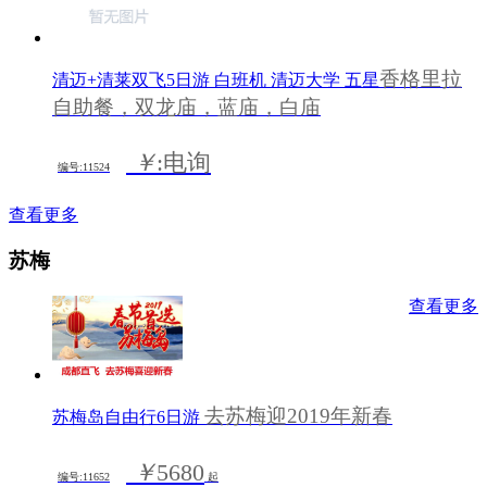
香格里拉
清迈+清莱双飞5日游 白班机 清迈大学 五星
自助餐，双龙庙，蓝庙，白庙
￥
:电询
编号:11524
查看更多
苏梅
查看更多
去苏梅迎2019年新春
苏梅岛自由行6日游
￥
5680
编号:11652
起