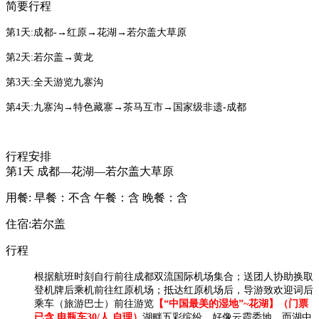
简要行程
第1天:成都-→红原→花湖→若尔盖大草原
第2天:若尔盖→黄龙
第3天:全天游览九寨沟
​第4天:
九寨沟→特色藏寨→茶马互市→国家级非遗-成都
行程安排
第1天
成都—花湖—若尔盖大草原
用餐:
早餐：不含
午餐：含
晚餐：含
住宿:若尔盖
行程
根据航班时刻自行前往成都双流国际机场集合；送团人协助换取
登机牌后乘机前往红原机场；抵达红原机场后，导游致欢迎词后
乘车（旅游巴士）前往游览
【“中国最美的湿地”~花湖】
（门票
已含 电瓶车30/人 自理）
湖畔五彩缤纷，好像云霞委地，而湖中