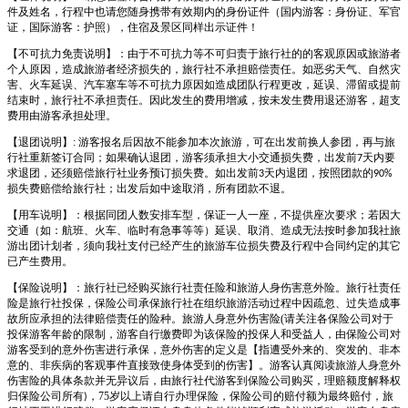
件及姓名，行程中也请您随身携带有效期内的身份证件（国内游客：身份证、军官
证，国际游客：护照），住宿及景区同样出示证件！
【不可抗力免责说明】：由于不可抗力等不可归责于旅行社的的客观原因或旅游者
个人原因，造成旅游者经济损失的，旅行社不承担赔偿责任。如恶劣天气、自然灾
害、火车延误、汽车塞车等不可抗力原因如造成团队行程更改，延误、滞留或提前
结束时，旅行社不承担责任。因此发生的费用增减，按未发生费用退还游客，超支
费用由游客承担处理。
【退团说明】: 游客报名后因故不能参加本次旅游，可在出发前换人参团，再与旅
行社重新签订合同；如果确认退团，游客须承担大小交通损失费，出发前
天内要
7
求退团，还须赔偿旅行社业务预订损失费。如出发前
天内退团，按照团款的
3
90%
损失费赔偿给旅行社；出发后如中途取消，所有团款不退。
【用车说明】：根据同团人数安排车型，保证一人一座，不提供座次要求；若因大
交通（如：航班、火车
、临时有急事等
等）延误、取消、造成无法按时参加我社旅
游出团计划者，须向我社支付已经产生的旅游车位损失费及行程中合同约定的其它
已产生费用。
【保险说明】：旅行社已经购买旅行社责任险和旅游人身伤害意外险。旅行社责任
险是旅行社投保，保险公司承保旅行社在组织旅游活动过程中因疏忽、过失造成事
故所应承担的法律赔偿责任的险种。旅游人身意外伤害险(请关注各保险公司对于
投保游客年龄的限制，游客自行缴费即为该保险的投保人和受益人，由保险公司对
游客受到的意外伤害进行承保，意外伤害的定义是【指遭受外来的、突发的、非本
意的、非疾病的客观事件直接致使身体受到的伤害】。游客认真阅读旅游人身意外
伤害险的具体条款并无异议后，由旅行社代游客到保险公司购买，理赔额度解释权
归保险公司所有
，
75
岁以上请自行办理保险，保险公司的赔付额为最终赔付，旅
)