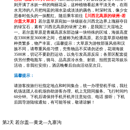
则开满了水妖一样的绚丽花朵，这种植物看起来平淡无奇，在雨
水充沛的八月把纯蓝的湖水染成淡淡的藕色，时深时浅，像少女
思春时低头的一抹酡红。随后乘车前往
【
川西北高原的绿洲
~若
尔盖大草原】
若尔盖草原宛如一块镶嵌在川西北边界上瑰丽夺目
的绿宝石，素有"川西北高原的绿洲"之称，是我国三大湿地之
一。若尔盖草原是青藏高原东部边缘一块特殊的区域，海拔高度
在3300米至3600米之间，也被称为松潘高原。若尔盖草原动植物
种类繁多，物产丰富。(温馨提示：大草原为游牧部落风俗和汉
族不同，请尊重风俗习惯，兜售物品不买请勿还价，花湖海拔
3500米，切记不要剧烈运动，以免引发高原反应；各景区配套提
供另付费电瓶车，骑马、品高原冷水鱼、射箭、拍照赏花等娱乐
活动，非我社安排)，酒店晚餐后自由活动至次日。
温馨提示：
请游客按旅行社指定地点和时间集合，统一办理登机手续，我社
机场送团人在机场协助游客办理。机上无陪同服务。飞行时间约
60分钟。下机后请保持手机开机并注意短信、电话 接听；下机
后因导游陆续通知，有可能等候，敬请谅解！
第2天
若尔盖—黄龙—九寨沟