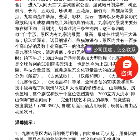
含），进入“人间天堂”九寨沟国家公园。游览诺日朗瀑布、树正
群海、长海、五彩池、珍珠滩、五花海、箭竹海、熊猫海等景
点。九寨沟是由翠海、叠瀑、彩林、烟云、雪峰以及奇异多彩的
藏族风情组成格调自然且风韵独具的仙境。九寨沟的景观主要分
布在树正沟、日则沟、则查洼沟三条主沟内，这三条沟略
似”丫”字形。景区内有九寨沟最宽、最高、最雄伟壮观的三大瀑
布；珍珠滩瀑布、诺日朗瀑布、熊猫海瀑布，景区内共有一百多
个高山湖泊及数十处高低不一的流泉飞瀑等景观。最美最奇特的
公司团建，怎么联系
是九寨沟的水，清冽透底，变幻无穷。（景点游览时间约6-8小
时）约下午17：30出沟由导游带领参加大型歌舞《九寨千古情》
是全球首创的5D剧院实景演出，也是迄今为止四川省投资最
巨、科技含量最高、藏羌原生态文化容量最大的旅游演艺。演出
分为《藏密》、《古羌战歌》、《汉藏和亲》、《大爱无疆》、
《九寨传说》、《天地吉祥》等场。全球首创的5D实景和高科
技手段再现了阿坝州512汶川大地震的惨烈场面，山崩地裂、房
倒屋塌，整个剧院和数千个座位强烈震动，3000立方大洪水"排
山倒海"般顷刻而下……完全打破艺术类型的界限，视觉盛宴，
极度震撼！ (280-350/人 自理)后返回酒店用晚餐，晚餐后自由活
动至次日。
温馨提示：
1、九寨沟景区内诺日朗餐厅用餐，自助餐60元/人起，用餐比较
简单，而且会影响您的游览时间，建议您自带干粮进沟。