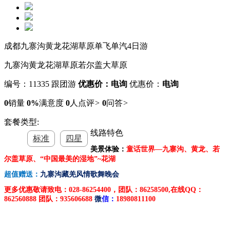
成都九寨沟黄龙花湖草原单飞单汽4日游
九寨沟黄龙花湖草原若尔盖大草原
编号：11335
跟团游
优惠价：电询
优惠价：
电询
0
销量
0%
满意度
0
人点评
>
0
问答
>
套餐类型:
线路特色
标准
四星
美景体验：
童话世界—九寨沟、黄龙、若
尔盖草原、
“中国最美的湿地”~花湖
超值赠送：
九寨沟藏羌风情歌舞晚会
更多优惠敬请致电
：028-86254400，
团队：
86258500,在线QQ：
862560888
团队：
935606688
微
信：
18980811100