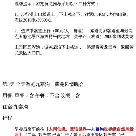
温馨提示：游览黄龙推荐采用以下二种方式：
1、步行沿上山栈道上，下山栈道下。往返8.5KM，均为山路。
海拔3010米-3930米。
2、选择乘索道上行（80元/人，自理），索道将游客送至与最高
点五彩池景区海拔持平的地方，走平路（栈道）2900米到达黄龙
主景区五彩池，游览后沿下山栈道，一路观看黄龙景点。返回黄
龙景区大门口。
第3天
全天游览九寨沟—藏羌风情晚会
用餐:
早餐：含
午餐：不含
晚餐：含
住宿:九寨沟
行程
早餐后乘车前往
【人间仙境、童话世界—
九寨沟
世界级自然风景
区】
（门票+观光车 已含）进入景区后换乘景区
观光车
（已