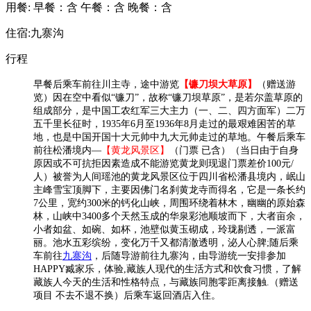
用餐:
早餐：含
午餐：含
晚餐：含
住宿:九寨沟
行程
早餐后乘车前往川主寺，途中游览
【镰刀坝大草原】
（赠送游
览）因在空中看似“镰刀”，故称“镰刀坝草原”，是若尔盖草原的
组成部分，是中国工农红军三大主力（一、二、四方面军）二万
五千里长征时，1935年6月至1936年8月走过的最艰难困苦的草
地，也是中国开国十大元帅中九大元帅走过的草地。午餐后乘车
前往松潘境内—
【黄龙风景区】
（门票 已含）
（当日由于自身
原因或不可抗拒因素造成不能游览黄龙则现退门票差价100元/
人）
被誉为人间瑶池的黄龙风景区位于四川省松潘县境内，岷山
主峰雪宝顶脚下，主要因佛门名刹黄龙寺而得名，它是一条长约
7公里，宽约300米的钙化山峡，周围环绕着林木，幽幽的原始森
林，山峡中3400多个天然玉成的华泉彩池顺坡而下，大者亩余，
小者如盆、如碗、如杯，池壁似黄玉砌成，玲珑剔透，一派富
丽。池水五彩缤纷，变化万千又都清澈透明，泌人心脾;随后乘
车前往
九寨沟
，后随导游前往九寨沟，由导游统一安排参加
HAPPY臧家乐，体验,藏族人现代的生活方式和饮食习惯，了解
藏族人今天的生活和性格特点，与藏族同胞零距离接触.（赠送
项目 不去不退不换）后乘车返回酒店入住。