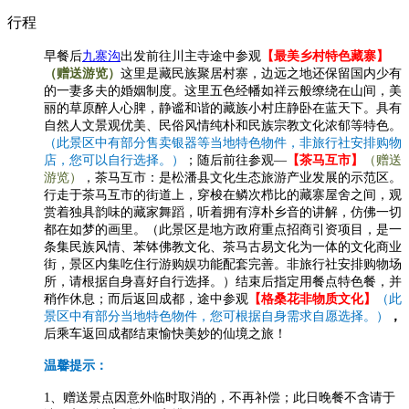
行程
早餐后
九寨沟
出发前往川主寺途中参观
【最美乡村特色藏寨】
（赠送游览）
这里是藏民族聚居村寨，边远之地还保留国内少有
的一妻多夫的婚姻制度。这里五色经幡如祥云般缭绕在山间，美
丽的草原醉人心脾，静谧和谐的藏族小村庄静卧在蓝天下。具有
自然人文景观优美、民俗风情纯朴和民族宗教文化浓郁等特色。
（此景区中有部分售卖银器等当地特色物件，非旅行社安排购物
店，您可以自行选择。）
；随后前往
参观
—
【茶马互市】
（赠送
游览）
，茶马互市：是松潘县文化生态旅游产业发展的示范区。
行走于茶马互市的街道上，穿梭在鳞次栉比的藏寨屋舍之间，观
赏着独具韵味的藏家舞蹈，听着拥有淳朴乡音的讲解，仿佛一切
都在如梦的画里。（此景区是地方政府重点招商引资项目，是一
条集民族风情、苯钵佛教文化、茶马古易文化为一体的文化商业
街，景区内集吃住行游购娱功能配套完善。非旅行社安排购物场
所，请根据自身喜好自行选择。）
结束后指定用餐点特色餐，并
稍作休息；
而后返回成都，途中参观
【格桑花非物质文化】
（此
景区中有部分当地特色物件，您可根据自身需求自愿选择。）
，
后乘车返回成都结束愉快美妙的仙境之旅！
温馨提示：
1、赠送景点因意外临时取消的，不再补偿；此日晚餐不含请于