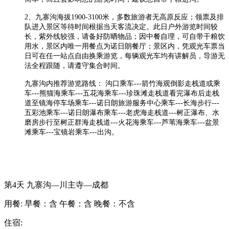
2、九寨沟海拔1900-3100米，多数旅游者无高原反应；领票及排
队进入景区等待时间根据当天客流决定。此日户外游览时间较
长，紫外线较强，请备好防晒物品；因中餐自理，可自带干粮饮
用水，景区内唯一用餐点为诺日朗餐厅；景区内，凭观光车票当
日可在任一站点自由换乘游览，每辆观光车均有讲解员，导游无
法全程跟随，请遵守集合时间。
九寨沟内推荐游览路线： 沟口乘车---箭竹海观倒影走栈道或乘
车---熊猫海乘车---五花海乘车---珍珠滩走栈道看完瀑布后走栈
道至镜海停车场乘车---诺日朗旅游服务中心乘车---长海步行---
五彩池乘车---诺日朗瀑布乘车---老虎海走栈道---树正瀑布、水
磨房步行至树正群海走栈道---火花海乘车---芦苇海乘车---盆景
滩乘车---宝镜岩乘车---出沟。
第4天
九寨沟—川主寺—成都
用餐:
早餐：含
午餐：含
晚餐：不含
住宿: