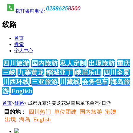
拨打咨询电话:
线路
首页
搜索
个人中心
四川旅游
国内旅游
私人定制
出境旅游
重庆
三峡
九寨黄龙
稻城亚丁
峨眉乐山
四川全景
川西环线
三亚旅游
川藏线
会务包车
海岛旅
游
English
首页
>
线路
> 成都九寨沟黄龙花湖草原单飞单汽4日游
目的地：
四川热门
单位团建
国内旅游
港澳
出境
海岛
English