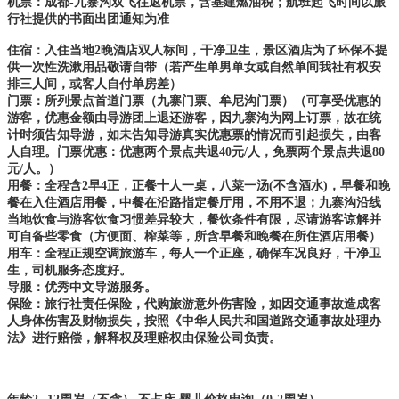
机票：成都-九寨沟双飞往返机票，含基建燃油税；航班起飞时间以旅
行社提供的书面出团通知为准
住宿：入住当地2晚酒店双人标间，干净卫生，景区酒店为了环保不提
供一次性洗漱用品敬请自带（若产生单男单女或自然单间我社有权安
排三人间，或客人自付单房差）
门票：所列景点首道门票（九寨门票、牟尼沟门票）（可享受优惠的
游客，优惠金额由导游团上退还游客，因九寨沟为网上订票，故在统
计时须告知导游，如未告知导游真实优惠票的情况而引起损失，由客
人自理。门票优惠：优惠两个景点共退40元/人，免票两个景点共退80
元/人。）
用餐：全程含2早4正，正餐十人一桌，八菜一汤(不含酒水)，早餐和晚
餐在入住酒店用餐，中餐在沿路指定餐厅用，不用不退；九寨沟沿线
当地饮食与游客饮食习惯差异较大，餐饮条件有限，尽请游客谅解并
可自备些零食（方便面、榨菜等，所含早餐和晚餐在所住酒店用餐）
用车：全程正规空调旅游车，每人一个正座，确保车况良好，干净卫
生，司机服务态度好。
导服：优秀中文导游服务。
​保险：旅行社责任保险，代购旅游意外伤害险，如因交通事故造成客
人身体伤害及财物损失，按照《中华人民共和国道路交通事故处理办
法》进行赔偿，解释权及理赔权由保险公司负责。