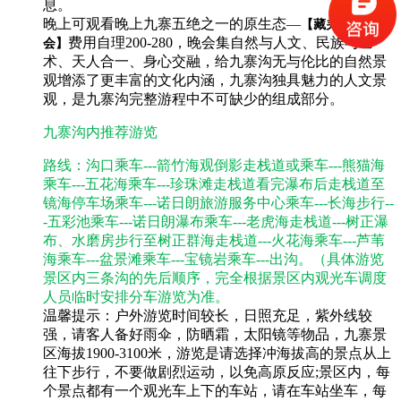
息。
晚上可观看
晚上
九寨五绝之一的原生态—
【藏羌风情晚
费用自理200-280，
晚会集自然与人文、民族与艺
会】
术、天人合一、身心交融，给九寨沟无与伦比的自然景
观增添了更丰富的文化内涵，
九寨沟独具魅力的人文景
观，是九寨沟完整游程中不可缺少的组成部分。
九寨沟内推荐游览
路线：沟口乘车---箭竹海观倒影走栈道或乘车---熊猫海
乘车---五花海乘车---珍珠滩走栈道看完瀑布后走栈道至
镜海停车场乘车---诺日朗旅游服务中心乘车---长海步行--
-五彩池乘车---诺日朗瀑布乘车---老虎海走栈道---树正瀑
布、水磨房步行至树正群海走栈道---火花海乘车---芦苇
海乘车---盆景滩乘车---宝镜岩乘车---出沟。（具体游览
景区内三条沟的先后顺序，完全根据景区内观光车调度
人员临时安排分车游览为准。
温馨提示：户外游览时间较长，日照充足，紫外线较
强，请客人备好雨伞，防晒霜，太阳镜等物品，九寨景
区海拔1900-3100米，游览是请选择冲海拔高的景点从上
往下步行，不要做剧烈运动，以免高原反应;景区内，每
个景点都有一个观光车上下的车站，请在车站坐车，每