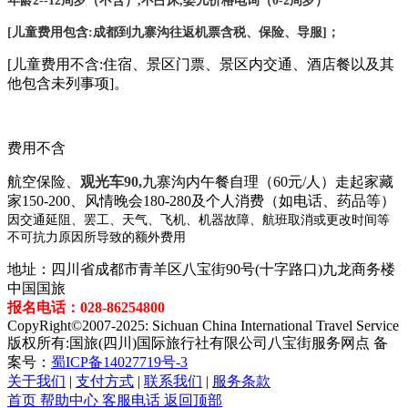
年龄2--12周岁（不含）,不占床,婴儿价格电询（0-2周岁）
[儿童费用包含:成都到九寨沟往返机票含税、保险、导服]；
[儿童费用不含:住宿、景区门票、景区内交通、酒店餐以及其
他包含未列事项]。
费用不含
航空保险、
观光车90,
九寨沟内午餐自理（60元/人）走起家藏
家150-200、风情晚会180-280及个人消费（如电话、药品等）
因交通延阻、罢工、天气、飞机、机器故障、航班取消或更改时间等
不可抗力原因所导致的额外费用
地址：四川省成都市青羊区八宝街90号(十字路口)九龙商务楼
中国国旅
报名电话：028-86254800
CopyRight©2007-2025: Sichuan China International Travel Service
版权所有:国旅(四川)国际旅行社有限公司八宝街服务网点 备
案号：
蜀ICP备14027719号-3
关于我们
|
支付方式
|
联系我们
|
服务条款
首页
帮助中心
客服电话
返回顶部