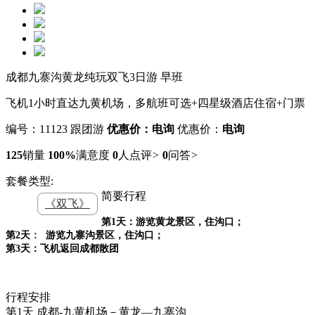
成都九寨沟黄龙纯玩双飞3日游 早班
飞机1小时直达九黄机场，多航班可选+四星级酒店住宿+门票
编号：11123
跟团游
优惠价：电询
优惠价：
电询
125
销量
100%
满意度
0
人点评
>
0
问答
>
套餐类型:
简要行程
《双飞》
第1天：游览黄龙景区，住沟口；
第2天
：
游览九寨沟景区，住沟口；
第3天：飞机返回成都散团
行程安排
第1天
成都-九黄机场－黄龙—九寨沟