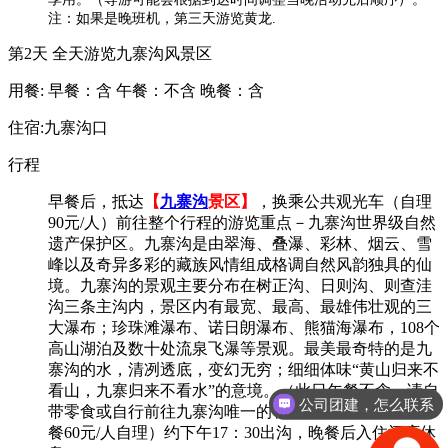
注：如果是晚班机，第三天游览黄龙.
第2天
全天游览九寨沟风景区
用餐:
早餐：含
午餐：不含
晚餐：含
住宿:九寨沟口
行程
早餐后，抵达
【
九寨沟
景区】
，换乘公共观光车（自理
90元/人）前往整个行程的游览重点－九寨沟世界级自然
遗产保护区。九寨沟是由翠海、叠瀑、彩林、烟云、雪
峰以及奇异多彩的藏族风情组成格调自然风韵独具的仙
境。九寨沟的景观主要分布在树正沟、日则沟、则查洼
沟三条主沟内，景区内有最宽、最高、最雄伟壮观的三
大瀑布；珍珠滩瀑布、诺日朗瀑布、熊猫海瀑布，108个
高山湖泊及数十处流泉飞瀑等景观。最美最奇特的是九
寨沟的水，清冽透底，变幻无穷；细细体味“黄山归来不
看山，九寨归来不看水”的意境。（此日午餐不含，请自
公司团建，怎么联系
带零食或自行前往九寨沟唯一的餐厅诺日朗餐厅用自助
餐60元/人自理）约下午17：30出沟，晚餐后入住酒店休