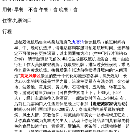
用餐:
早餐：不含
午餐：含
晚餐：含
住宿:九寨沟口
行程
成都双流机场集合搭乘航班直飞
九寨沟
黄龙机场（航班时间有
早、中、晚可供选择，请电话咨询客服可预定航班时间。选择确
定不可做任何更换退票，以出团通知为准）(空中飞行时间约45
分钟)，请于航班起飞前2小时抵达成都双流机场集合，统一由旅
行社工作人员换取登机牌，领取登机牌，排队过安检侯机，乘飞
往九寨沟黄龙机场。接机后乘车抵达
前往松潘县境内的“人间瑶
池”
黄龙风景区
景区的数千个钙化彩池形态各异，流光泛彩，长
达2500米的钙化硫是世界之最，沿途主要景点有洗身洞、金沙铺
地、盆景池、黄龙洞、黄龙寺、石塔镇海、五彩池、转花玉池
等，游览时请量力而行（可自费乘索道上下，上80/人,下40/
人），
​经川主后前往入住酒店。一般游览时间在1.5小时左 右，
后前往九寨沟口入住酒店休息晚上可参加
【走进臧家家访活动】
时间60分钟门票自理180-200元/人；身临其境的感受藏族的建
筑、风土人情、宗教信仰，与藏族帅哥美女一起参与锅庄狂欢，
让你真真的成为九寨沟的主人；活动上你还能品尝到具有藏羌特
色的食品如烤羊肉、青稞酒、酥油茶、奶茶等，此活动晚餐一起
享用。（导游可能会根据到达时间调整当晚活动先后顺序）。