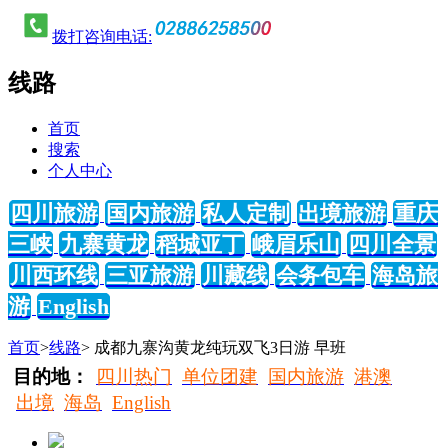
拨打咨询电话:
线路
首页
搜索
个人中心
四川旅游
国内旅游
私人定制
出境旅游
重庆
三峡
九寨黄龙
稻城亚丁
峨眉乐山
四川全景
川西环线
三亚旅游
川藏线
会务包车
海岛旅
游
English
首页
>
线路
> 成都九寨沟黄龙纯玩双飞3日游 早班
目的地：
四川热门
单位团建
国内旅游
港澳
出境
海岛
English