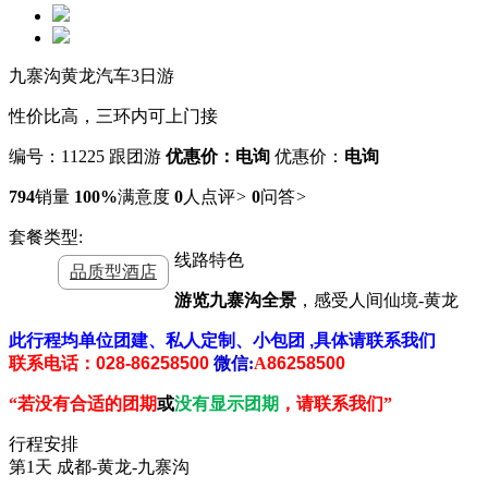
九寨沟黄龙汽车3日游
性价比高，三环内可上门接
编号：11225
跟团游
优惠价：电询
优惠价：
电询
794
销量
100%
满意度
0
人点评
>
0
问答
>
套餐类型:
线路特色
品质型酒店
游览九寨沟全景
，感受人间仙境-黄龙
此行程均单位团建、私人定制、小包团
,
具体请联系我们
联系电话
：
028-86258500
微信
:
A
86258500
“若没有合适的团期
或
没有显示团期
，请联系我们
”
行程安排
第1天
成都-黄龙-九寨沟