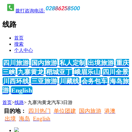
拨打咨询电话:
线路
首页
搜索
个人中心
四川旅游
国内旅游
私人定制
出境旅游
重庆
三峡
九寨黄龙
稻城亚丁
峨眉乐山
四川全景
川西环线
三亚旅游
川藏线
会务包车
海岛旅
游
English
首页
>
线路
> 九寨沟黄龙汽车3日游
目的地：
四川热门
单位团建
国内旅游
港澳
出境
海岛
English