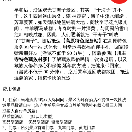
早餐后，沿途观光甘海子景区，其实，“干海子”并不
干，这里四周远山层叠，森 林茂密，海子中溪水蜿蜒，
芳草萋萋，如天鹅绒地毯铺满大地，夏秋季野花点缀其
间， 牛羊骡马成群，冬春时则一片深黄，与周围的雪山
红叶相映成趣。因此，人们逐渐就把 “干海子”叫成
了“甘海子”。随后抵达
【高原特色服务站】
在高原特色
服务区内一站 式体验，用幸运与祝福的伴手礼，回家馈
赠亲朋好友（游览不低于 90 分钟），随后参 观
【川主
寺特色藏族村寨】
了解藏族风俗民情，饮食起居，以及
藏族人修养身心和保健 延年的方法，把健康带回家。
（游览不低于 90 分钟）。之后乘车返回成都散团，抵达
温馨的家，结束愉快的旅途！
费用包含
1、住宿：当地酒店2晚双人标间间，景区为环保酒店不提供一次性洗
漱用品敬请自带（若产生单男单女或自然单间我社有权安排三人间，
或客人自付单房差）
品质型酒店：（默认此类型）
高品型酒店； 优
品型
酒店 轻奢型
酒店
2、门票：所列景点首道门票：九寨门票、黄龙门票