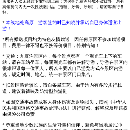
店服务人员未经过专业培训上岗；
为保护九寨沟环境不被破坏，
所有
宾馆房间内无一次性洗漱用品（拖鞋、牙膏、牙刷），请游客自行备
好
。
*
本线地处高原，游客签约时已知晓并承诺自已身体适宜出
游！
*所有赠送项目均为特色友情赠送，因任何原因不参加赠送项
目，费用一律不退也不换等价项目，特别告知！
* 交通：九寨沟景区内，每个景点都有一个观光车上下的车
站，请在车站坐车，每辆观光车都有讲解导游，导游在景区内
很难跟谁每一位客人，所以主要以自己游览方式在景区内游
览，规定时间、地点、统一在景区门口集合。
* 抵景区路途较长，请自备晕车药。由于沟内有多段步行栈
道，建议着裤装及防滑型旅游鞋
* 如因交通事故造成客人身体伤害及财物损失，按照《中华人
民共和国道路交通事故处理办法》进行赔偿。解释权及理赔权
由保险公司负责
* 尊重当地少数民族的生活习惯和信仰，避免与当地居民冲