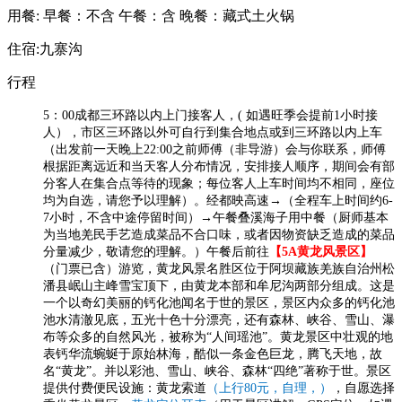
用餐:
早餐：不含
午餐：含
晚餐：藏式土火锅
住宿:九寨沟
行程
5：00成都三环路以内上门接客人，( 如遇旺季会提前1小时接
人），市区三环路以外可自行到集合地点或到三环路以内上车
（出发前一天晚上22:00之前师傅（非导游）会与你联系，师傅
根据距离远近和当天客人分布情况，安排接人顺序，期间会有部
分客人在集合点等待的现象；每位客人上车时间均不相同，座位
均为自选，请您予以理解）。经都映高速→（全程车上时间约6-
7小时，不含中途停留时间）→午餐叠溪海子用中餐（厨师基本
为当地羌民手艺造成菜品不合口味，或者因物资缺乏造成的菜品
分量减少，敬请您的理解。）午餐后前往
【5A黄龙风景区】
（门票已含）游览，黄龙风景名胜区位于阿坝藏族羌族自治州松
潘县岷山主峰雪宝顶下，由黄龙本部和牟尼沟两部分组成。这是
一个以奇幻美丽的钙化池闻名于世的景区，景区内众多的钙化池
池水清澈见底，五光十色十分漂亮，还有森林、峡谷、雪山、瀑
布等众多的自然风光，被称为“人间瑶池”。黄龙景区中壮观的地
表钙华流蜿蜒于原始林海，酷似一条金色巨龙，腾飞天地，故
名“黄龙”。并以彩池、雪山、峡谷、森林“四绝”著称于世。景区
提供付费便民设施：黄龙索道
（上行80元，
自理，
）
，自愿选择