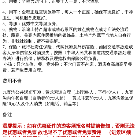
3、用餐：
全程含2早4正，正餐十人一桌，不含酒水
4
、用车：
全程正规空调旅游车，每人一个正座，确保车况良好，干净
卫生，司机服务态度好。
5
、导服：
优秀中文导游服务。
6
、
购物：
沿途土特产超市或核心景区的摊点购物点或寺庙法务流通
处、
藏寨、羌寨内原住民推销的银饰品、土特产均属于当地人自身行
为，
非我社控制，请不要误解。
7
、保险：
旅行社责任保险，代购旅游意外伤害险，如因交通事故造成
客人身体伤害及财物损失，按照《中华人民共和国道路交通事故处理
办法》进行赔偿，解释权及理赔权由保险公司负责。
小孩：
只含车位、餐、意外险；不含门票不占床，酒店身高超高早餐
费，若产生费用自理。
费用不含
九寨沟公共观光车90，
黄龙索道自理（上行80/人，下行40/人），九寨
沟内午餐自理（自助餐60
元/人起
），黄龙耳麦30元/人，九寨沟景区保
险10元/人及个人消费（如电话、药品等）
备注
​温馨提示：如有优惠证件的游客须报名时提前告知，否则无法
定优惠或者免票 故也退不了优惠或者免票费用 （进景区须