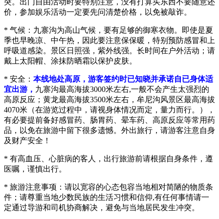
突。出门自由活动时要特别注意，没有打算买东西不要随意还
价，参加娱乐活动一定要先问清楚价格，以免被敲诈。
* 气候：九寨沟为高山气候，要有足够的御寒衣物。即使是夏
季也早晚凉、中午热，因此要注意保保暖，特别预防感冒和上
呼吸道感染。景区日照强，紫外线强。长时间在户外活动；请
戴上太阳帽、涂抹防晒霜以保护皮肤。
* 安全：
本线地处高原，游客签约时已知晓并承诺自已身体适
宜出游，
九寨沟最高海拔
3000米左右,一般不会产生太强烈的
高原反应；黄龙最高海拔3500米左右，
牟尼沟风景区最高海拔
4070米
（在游览过程中，请视身体情况而定，量力而行。），
有必要提前备好感冒药、肠胃药、晕车药、高原反应等常用药
品，以免在旅游中留下很多遗憾。外出旅行，请游客注意自身
及财产安全！
* 有高血压、心脏病的客人，出行旅游前请根据自身条件，遵
医嘱，谨慎出行。
* 旅游注意事项：请以宽容的心态包容当地相对简陋的物质条
件；请尊重当地少数民族的生活习惯和信仰,有任何事情请一
定通过导游和司机协商解决，避免与当地居民发生冲突。