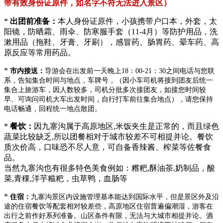
带有效身份证原件，如名字不符无法进入景区）
*
出团前准备：
本人身份证原件，小孩携带户口本，外套，太
阳镜，防晒霜、雨伞、防寒服手套（
11-4月）等防护用品，洗
漱用品（拖鞋、牙膏、牙刷），感冒药、肠胃药、晕车药、高
原反应等常用药品。
*
市内接送：
导游会在出发前一天晚上
18：00-21：30之间电话与您联
系，告知集合时间与地点，车牌号
，
（因小车司机将接到团友后统一
集合上旅游车，因人数较多，司机分批多次接团友，如接您时间较
早、可询问司机大车出发时间，自行打车前往集合地点），请您保持
电话畅通，回程统一地点散团。
*
餐饮：
因九寨沟属于高原地区
,米饭夹生是正常的，而且绿色
蔬菜比较缺乏,所以团餐相对于城市较差不可相提并论。餐饮
质次价高，口味恐不尽人意，可自备香辣酱、榨菜等佐餐食
品。
当然九寨沟也有很多特色美食例如：糌粑
,酥油茶,奶制品，酸
菜,青稞,洋芋糍粑，虫草鸭，血肠等
*
住宿：
九寨沟景区内设施管理基本能达到国际水平，但是景区外及沿
途的住宿餐饮等配套相对较差些，高原地区住宿普遍偏潮湿，游客在
出行之前作好系列准备。山区条件有限，无法与大城市相提并论。
酒