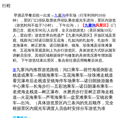
行程
早酒店早餐后统一出发→
九
寨
沟
停车场（行车时间约10分
钟），景区门口排队取票依序排队乘坐观光车进沟，景区内游览
（游览时间不低于7小时），下午出沟，）
【
九寨沟
风景区】
{门
票已含、观光车90元/人自理，全天自助游览}（景区保险10元/
人，需自理）游览世界自然遗产【九寨沟风景区】开放区域及景
观、线路沟口经诺日朗至五花海，扎如沟的扎如寺。扎如寺、双
龙海瀑布、树正群海、诺日朗瀑布、镜海、珍珠滩及珍珠滩瀑
布、五花海等景观原则上为步行游览区。具体游览方式听从随车
讲解员安排。其他区域根据保护与修复的具体情况逐年增加面
积。 下午游览结束出景区，集合前往酒店用晚餐后休息。
九寨沟内推荐游览路线：沟口乘车---箭竹海观倒影走
寨
栈道或乘车---熊猫海乘车---五花海乘车---珍珠滩走栈道
看完瀑布后走栈道至镜海停车场乘车---诺日朗旅游服务
中心乘车---长海步行---五彩池乘车---诺日朗瀑布乘车---
老虎海走栈道---树正瀑布、水磨房步行至树正群海走栈
道---火花海乘车---芦苇海乘车---盆景滩乘车---宝镜岩乘
车---出沟。（具体游览景区内三条沟的先后顺序，完全
根据景区内观光车调度人员临时安排分车游览为准