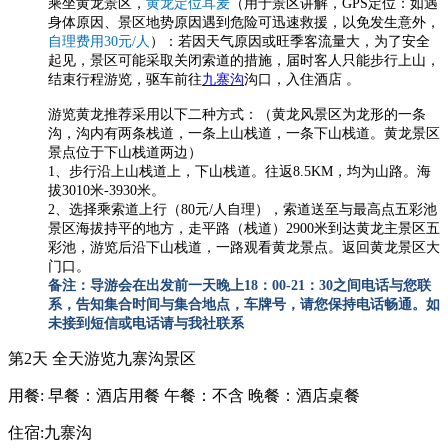
乘坐黄龙景区，
黄龙定位耳麦
（用于景区讲解，GPS定位：如遇
身体原因、景区地势原因遇到危险可迅速救援，以免发生意外，
自理费用30元/人
）：若因天气原因或旺季客流量大，为了安全
起见，景区可能采取关闭索道的措施，届时客人只能步行上山，
结束行程游览，驱车前往
九寨沟
沟口，入住酒店 。
游览黄龙推荐采用以下二种方式：（黄龙风景区为龙形的一条
沟，沟内有两条栈道，一条上山栈道，一条下山栈道。黄龙景区
景点位于下山栈道两边）
1、步行沿上山栈道上，下山栈道。往返8.5KM，均为山路。海
拔3010米-3930米。
2、选择乘索道上行（80元/人自理），索道送至与最高点五彩池
景区海拔持平的地方，走平路（栈道）2900米到达黄龙主景区五
彩池，游览后沿下山栈道，一路观看黄龙景点。返回黄龙景区大
门口。
备注：导游会在出发前一天晚上18：00-21：30之间电话与您联
系，告知集合时间与集合地点，车牌号，请您保持电话畅通。如
未接到短信或电话请与我社联系
第2天
全天游览九寨沟景区
用餐:
早餐：酒店用餐
午餐：不含
晚餐：酒店桌餐
住宿:九寨沟