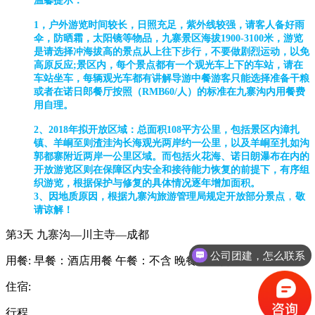
温馨提示：
1，户外游览时间较长，日照充足，紫外线较强，请客人备好雨
伞，防晒霜，太阳镜等物品，九寨景区海拔1900-3100米，游览
是请选择冲海拔高的景点从上往下步行，不要做剧烈运动，以免
高原反应;景区内，每个景点都有一个观光车上下的车站，请在
车站坐车，每辆观光车都有讲解导游中餐游客只能选择准备干粮
或者在诺日郎餐厅按照（RMB60/人）的标准在九寨沟内用餐费
用自理。
2、2018年拟开放区域：总面积108平方公里，包括景区内漳扎
镇、羊峒至则渣洼沟长海观光两岸约一公里，以及羊峒至扎如沟
郭都寨附近两岸一公里区域。而包括火花海、诺日朗瀑布在内的
开放游览区则在保障区内安全和接待能力恢复的前提下，有序组
织游览，根据保护与修复的具体情况逐年增加面积。
，
3、
因地质原因，根据九寨沟旅游管理局规定开放部分景点
敬
请谅解！
第3天
九寨沟—川主寺—成都
公司团建，怎么联系
用餐:
早餐：酒店用餐
午餐：不含
晚餐：不含
住宿:
行程