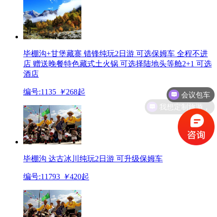
毕棚沟+甘堡藏寨 错锋纯玩2日游 可选保姆车
全程不进
店 赠送晚餐特色藏式土火锅 可选择陆地头等舱2+1 可选
酒店
会议包车
编号:1135
￥
268
起
我想定制旅游，
毕棚沟 达古冰川纯玩2日游 可升级保姆车
编号:11793
￥
420
起