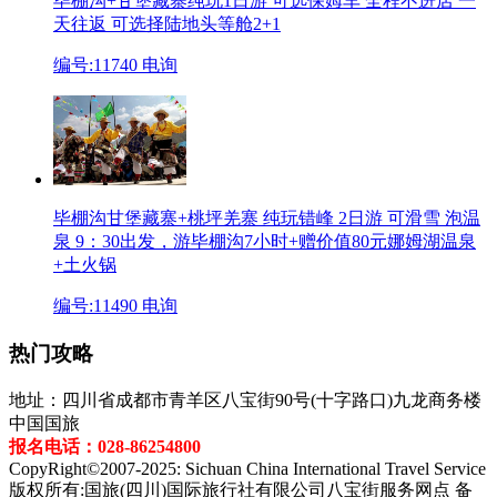
毕棚沟+甘堡藏寨纯玩1日游 可选保姆车
全程不进店 一
天往返 可选择陆地头等舱2+1
编号:11740
电询
毕棚沟甘堡藏寨+桃坪羌寨 纯玩错峰 2日游 可滑雪 泡温
泉
9：30出发，游毕棚沟7小时+赠价值80元娜姆湖温泉
+土火锅
编号:11490
电询
热门攻略
地址：四川省成都市青羊区八宝街90号(十字路口)九龙商务楼
中国国旅
报名电话：028-86254800
CopyRight©2007-2025: Sichuan China International Travel Service
版权所有:国旅(四川)国际旅行社有限公司八宝街服务网点 备