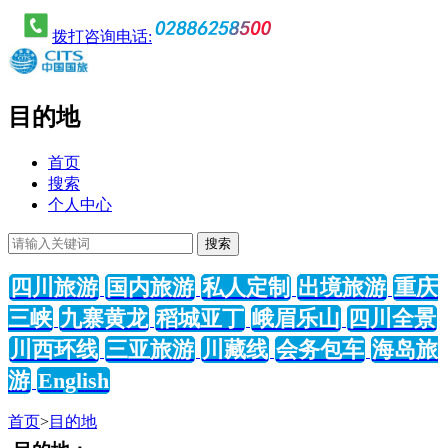
拨打咨询电话:
目的地
首页
搜索
个人中心
四川旅游
国内旅游
私人定制
出境旅游
重庆
三峡
九寨黄龙
稻城亚丁
峨眉乐山
四川全景
川西环线
三亚旅游
川藏线
会务包车
海岛旅
游
English
首页
>
目的地