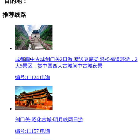
目的地：
推荐线路
成都阆中古城剑门关2日游 赠送豆腐晏
轻松蜀道环游，2
大5景区，赏中国四大古城阆中古城夜景
编号:11124
电询
剑门关·昭化古城·明月峡两日游
编号:11157
电询