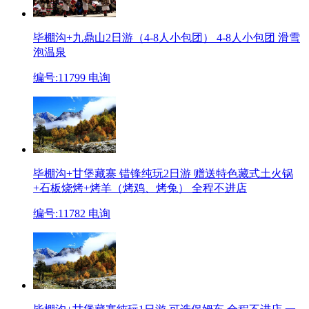
毕棚沟+九鼎山2日游（4-8人小包团）
4-8人小包团 滑雪
泡温泉
编号:11799
电询
毕棚沟+甘堡藏寨 错锋纯玩2日游 赠送特色藏式土火锅
+石板烧烤+烤羊（烤鸡、烤兔）
全程不进店
编号:11782
电询