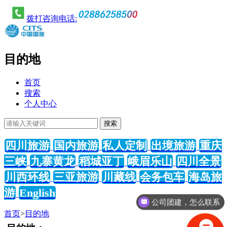
拨打咨询电话:
目的地
首页
搜索
个人中心
四川旅游
国内旅游
私人定制
出境旅游
重庆
三峡
九寨黄龙
稻城亚丁
峨眉乐山
四川全景
川西环线
三亚旅游
川藏线
会务包车
海岛旅
游
English
公司团建，怎么联系
会议包车
首页
>
目的地