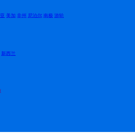
亚
美加
非州
尼泊尔
南极
游轮
新西兰
游