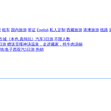
建
租车
国内旅游
签证
English
私人定制
西藏旅游
港澳旅游
线路
古城《本色.真纯玩》汽车3日游 不限人数
日游 赠送贡嘎神汤温泉，走进藏家，牦牛肉汤锅
地/鱼子西双汽5日游 热销