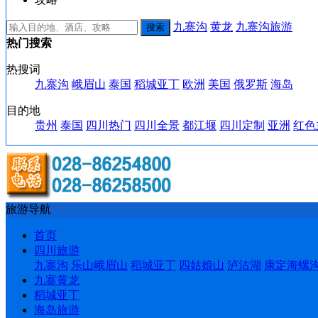
九寨沟
黄龙
九寨沟旅游
热门搜索
热搜词
九寨沟
峨眉山
泰国
稻城亚丁
欧洲
美国
俄罗斯
海岛
目的地
贵州
泰国
四川热门
四川全景
都江堰
四川定制
亚洲
红色
旅游导航
首页
四川旅游
九寨沟
乐山峨眉山
稻城亚丁
四姑娘山
泸沽湖
康定海螺
九寨黄龙
稻城亚丁
海岛旅游