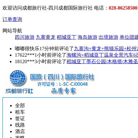
欢迎访问成都旅行社-四川成都国际旅行社 电话：
028-86258500
订单查询
网站导航
四川旅游
九寨黄龙
稻城亚丁
海岛旅游
出境旅游
单位团
嘟嘟很快乐17分钟前评论了
九寨沟+黄龙+熊猫乐园+松州
17622***1小时前评论了
海螺沟+稻城亚丁温泉全景汽车6
18120***3小时前评论了
稻城亚丁墨石公园/木格措/木雅圣
全部
租车
签证
线路
酒店
攻略