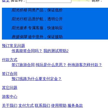
提交
验证码：
昵称：
阳光价格
同类产品，保证低价
阳光行程
品质护航，透明公开
阳光服务
专属客服，快速响应
救援保障
途中意外，保证援助
预订常见问题
传真能签合同吗？
我的测试帮助2
付款方式
签订旅游合同
纯玩是什么意思？
外地游客怎样付款？
签订合同
预订线路为什么要支付定金？
其它问题
游客中心
关于我们
支付方式
联系我们
使用帮助
服务条款