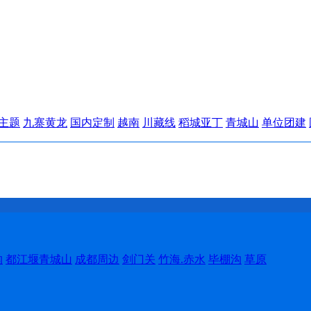
主题
九寨黄龙
国内定制
越南
川藏线
稻城亚丁
青城山
单位团建
沟
都江堰青城山
成都周边
剑门关
竹海.赤水
毕棚沟
草原