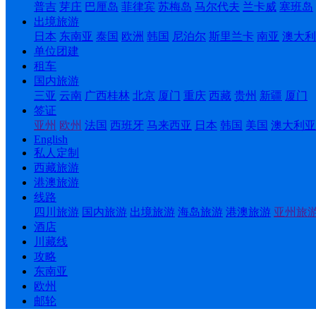
普吉
芽庄
巴厘岛
菲律宾
苏梅岛
马尔代夫
兰卡威
塞班岛
出境旅游
日本
东南亚
泰国
欧洲
韩国
尼泊尔
斯里兰卡
南亚
澳大利
单位团建
租车
国内旅游
三亚
云南
广西桂林
北京
厦门
重庆
西藏
贵州
新疆
厦门
签证
亚州
欧州
法国
西班牙
马来西亚
日本
韩国
美国
澳大利亚
English
私人定制
西藏旅游
港澳旅游
线路
四川旅游
国内旅游
出境旅游
海岛旅游
港澳旅游
亚州旅
酒店
川藏线
攻略
东南亚
欧州
邮轮