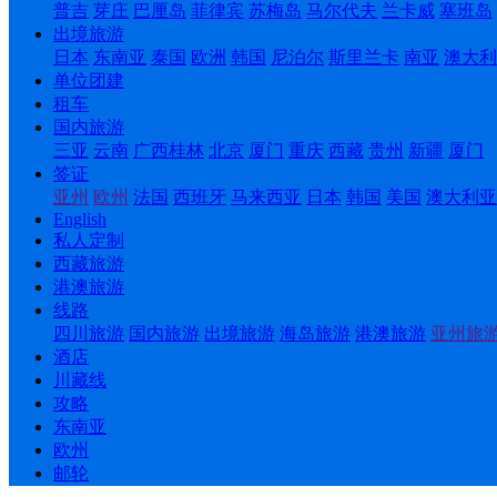
普吉
芽庄
巴厘岛
菲律宾
苏梅岛
马尔代夫
兰卡威
塞班岛
出境旅游
日本
东南亚
泰国
欧洲
韩国
尼泊尔
斯里兰卡
南亚
澳大利
单位团建
租车
国内旅游
三亚
云南
广西桂林
北京
厦门
重庆
西藏
贵州
新疆
厦门
签证
亚州
欧州
法国
西班牙
马来西亚
日本
韩国
美国
澳大利亚
English
私人定制
西藏旅游
港澳旅游
线路
四川旅游
国内旅游
出境旅游
海岛旅游
港澳旅游
亚州旅
酒店
川藏线
攻略
东南亚
欧州
邮轮