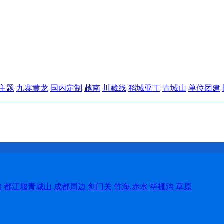
主题
九寨黄龙
国内定制
越南
川藏线
稻城亚丁
青城山
单位团建
沟
都江堰青城山
成都周边
剑门关
竹海.赤水
毕棚沟
草原