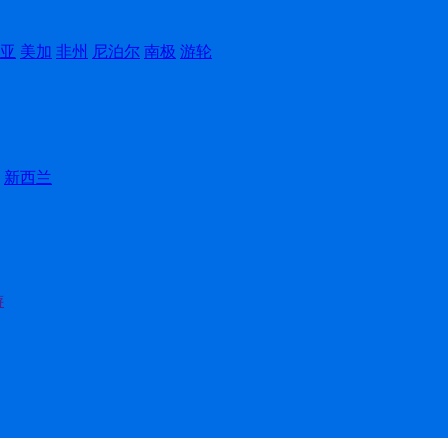
亚
美加
非州
尼泊尔
南极
游轮
新西兰
游