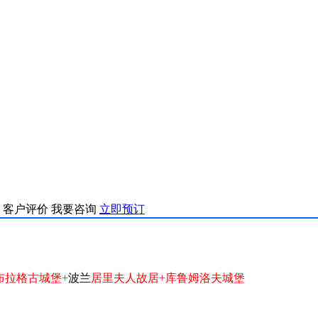
客户评价
我要咨询
立即预订
布拉格古城堡+
波兰
居里夫人故居+库鲁姆洛夫城堡