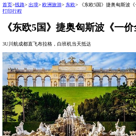
首页
>
线路
>
出境
>
欧洲旅游
>
东欧
> 《东欧5国》捷奥匈斯波《
打印行程
《东欧5国》捷奥匈斯波《一价全
3U川航成都直飞布拉格，白班机当天抵达