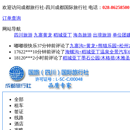
欢迎访问成都旅行社-四川成都国际旅行社 电话：
028-86258500
订单查询
网站导航
四川旅游
九寨黄龙
稻城亚丁
海岛旅游
出境旅游
单位团
嘟嘟很快乐37分钟前评论了
九寨沟+黄龙+熊猫乐园+松州
17622***10分钟前评论了
海螺沟+稻城亚丁温泉全景汽车
18120***2小时前评论了
稻城亚丁墨石公园/木格措/木雅圣
全部
租车
签证
线路
酒店
攻略