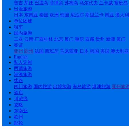
普吉
芽庄
巴厘岛
菲律宾
苏梅岛
马尔代夫
兰卡威
塞班岛
出境旅游
日本
东南亚
泰国
欧洲
韩国
尼泊尔
斯里兰卡
南亚
澳大利
单位团建
租车
国内旅游
三亚
云南
广西桂林
北京
厦门
重庆
西藏
贵州
新疆
厦门
签证
亚州
欧州
法国
西班牙
马来西亚
日本
韩国
美国
澳大利亚
English
私人定制
西藏旅游
港澳旅游
线路
四川旅游
国内旅游
出境旅游
海岛旅游
港澳旅游
亚州旅
酒店
川藏线
攻略
东南亚
欧州
邮轮