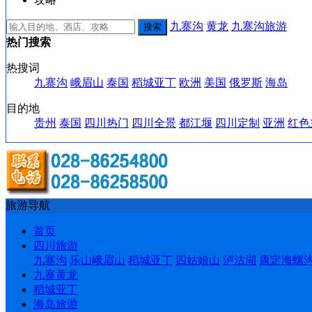
九寨沟
黄龙
九寨沟旅游
热门搜索
热搜词
九寨沟
峨眉山
泰国
稻城亚丁
欧洲
美国
俄罗斯
海岛
目的地
贵州
泰国
四川热门
四川全景
都江堰
四川定制
亚洲
红色
旅游导航
首页
四川旅游
九寨沟
乐山峨眉山
稻城亚丁
四姑娘山
泸沽湖
康定海螺
九寨黄龙
稻城亚丁
海岛旅游