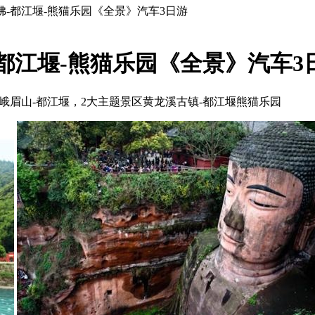
佛-都江堰-熊猫乐园《全景》汽车3日游
都江堰-熊猫乐园《全景》汽车3
-峨眉山-都江堰，2大主题景区黄龙溪古镇-都江堰熊猫乐园