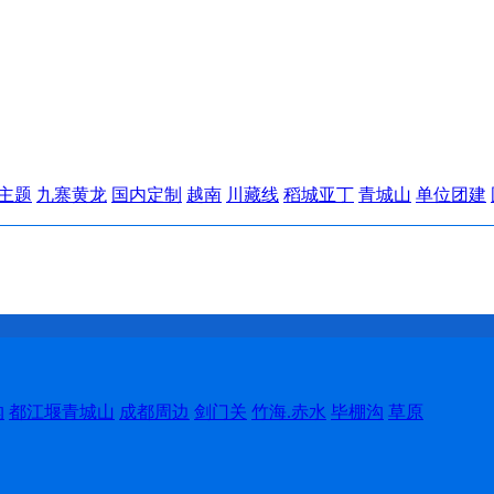
主题
九寨黄龙
国内定制
越南
川藏线
稻城亚丁
青城山
单位团建
沟
都江堰青城山
成都周边
剑门关
竹海.赤水
毕棚沟
草原