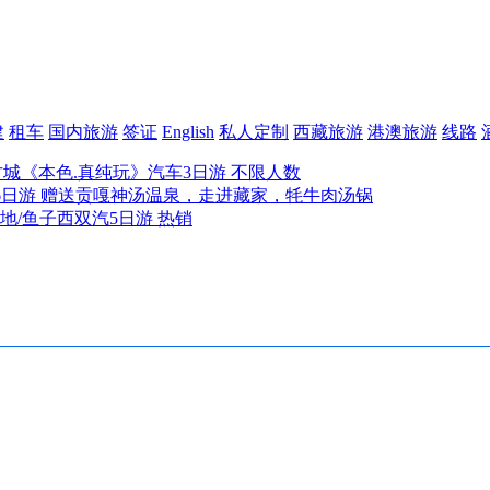
建
租车
国内旅游
签证
English
私人定制
西藏旅游
港澳旅游
线路
古城《本色.真纯玩》汽车3日游 不限人数
6日游 赠送贡嘎神汤温泉，走进藏家，牦牛肉汤锅
地/鱼子西双汽5日游 热销