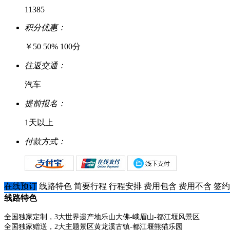
11385
积分优惠：
￥50
50%
100分
往返交通：
汽车
提前报名：
1天以上
付款方式：
在线预订
线路特色
简要行程
行程安排
费用包含
费用不含
签约
线路特色
全国独家定制，
3大世界遗产地乐山大佛-峨眉山-都江堰风景区
全国独家赠送，
2大主题景区黄龙溪古镇-都江堰熊猫乐园