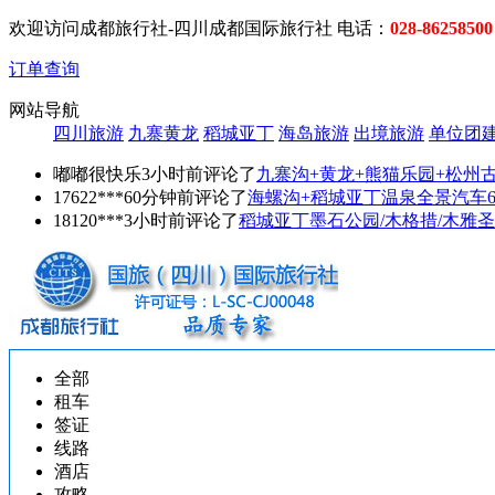
欢迎访问成都旅行社-四川成都国际旅行社 电话：
028-86258500
订单查询
网站导航
四川旅游
九寨黄龙
稻城亚丁
海岛旅游
出境旅游
单位团
嘟嘟很快乐3小时前评论了
九寨沟+黄龙+熊猫乐园+松州
17622***60分钟前评论了
海螺沟+稻城亚丁温泉全景汽车
18120***3小时前评论了
稻城亚丁墨石公园/木格措/木雅圣
全部
租车
签证
线路
酒店
攻略