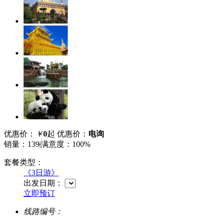
优惠价：
￥
0
起
优惠价：
电询
销量：139
|
满意度：100%
套餐类型：
《3日游》
出发日期：
立即预订
线路编号：