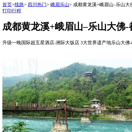
首页
>
线路
>
四川热门
>
峨眉乐山
> 成都黄龙溪+峨眉山–乐山大
打印行程
成都黄龙溪+峨眉山–乐山大佛-
升级一晚国际超五星酒店-洲际大饭店 3大世界遗产地乐山大佛