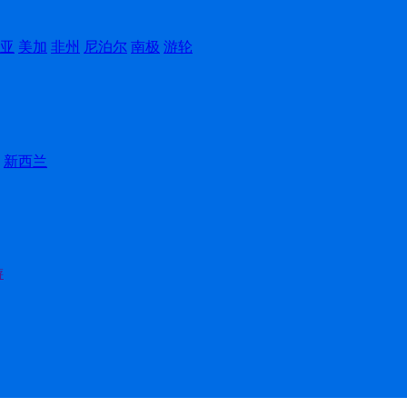
亚
美加
非州
尼泊尔
南极
游轮
新西兰
游