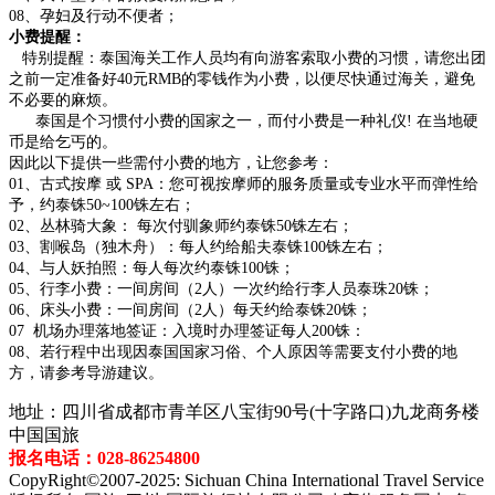
08、孕妇及行动不便者；
小费提醒：
特别提醒：泰国海关工作人员均有向游客索取小费的习惯，请您出团
之前一定准备好40元RMB的零钱作为小费，以便尽快通过海关，避免
不必要的麻烦
。
泰国是个习惯付小费的国家之一，而付小费是一种礼仪! 在当地硬
币是给乞丐的。
因此以下提供一些需付小费的地方，让您参考：
01
、古式按摩 或 SPA：您可视按摩师的服务质量或专业水平而弹性给
予，约泰铢50~100铢左右；
02
、丛林骑大象： 每次付驯象师约泰铢50铢左右；
03
、割喉岛（独木舟）：每人约给船夫泰铢100铢左右；
04
、与人妖拍照：每人每次约泰铢100铢；
05
、行李小费：一间房间（2人）一次约给行李人员泰珠20铢；
06
、床头小费：一间房间（2人）每天约给泰铢20铢；
07
机场办理落地签证：入境时办理签证每人200铢：
08
、若行程中出现因泰国国家习俗、个人原因等需要支付小费的地
方，请参考导游建议。
地址：四川省成都市青羊区八宝街90号(十字路口)九龙商务楼
中国国旅
报名电话：028-86254800
CopyRight©2007-2025: Sichuan China International Travel Service