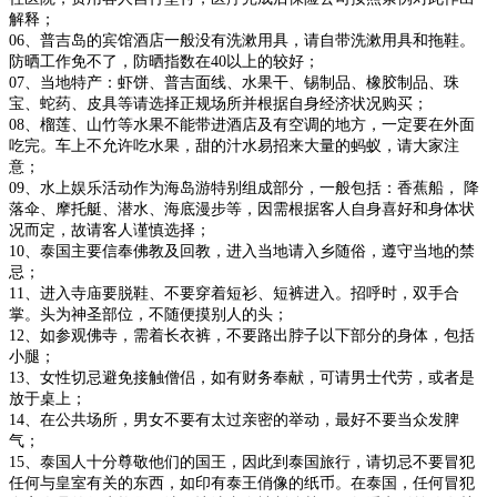
解释；
06、普吉岛的宾馆酒店一般没有洗漱用具，请自带洗漱用具和拖鞋。
防晒工作免不了，防晒指数在40以上的较好；
07、当地特产：虾饼、普吉面线、水果干、锡制品、橡胶制品、珠
宝、蛇药、皮具等请选择正规场所并根据自身经济状况购买；
08、榴莲、山竹等水果不能带进酒店及有空调的地方，一定要在外面
吃完。车上不允许吃水果，甜的汁水易招来大量的蚂蚁，请大家注
意；
09、水上娱乐活动作为海岛游特别组成部分，一般包括：香蕉船， 降
落伞、摩托艇、潜水、海底漫步等，因需根据客人自身喜好和身体状
况而定，故请客人谨慎选择；
10、泰国主要信奉佛教及回教，进入当地请入乡随俗，遵守当地的禁
忌；
11、进入寺庙要脱鞋、不要穿着短衫、短裤进入。招呼时，双手合
掌。头为神圣部位，不随便摸别人的头；
12、如参观佛寺，需着长衣裤，不要路出脖子以下部分的身体，包括
小腿；
13、女性切忌避免接触僧侣，如有财务奉献，可请男士代劳，或者是
放于桌上；
14、在公共场所，男女不要有太过亲密的举动，最好不要当众发脾
气；
15、泰国人十分尊敬他们的国王，因此到泰国旅行，请切忌不要冒犯
任何与皇室有关的东西，如印有泰王俏像的纸币。在泰国，任何冒犯