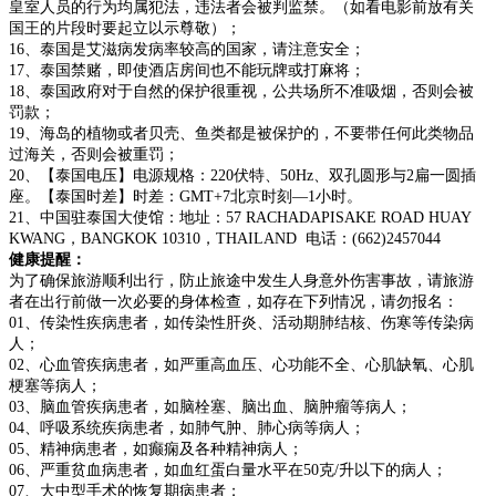
皇室人员的行为均属犯法，违法者会被判监禁。（如看电影前放有关
国王的片段时要起立以示尊敬）；
16、泰国是艾滋病发病率较高的国家，请注意安全；
17、泰国禁赌，即使酒店房间也不能玩牌或打麻将；
18、泰国政府对于自然的保护很重视，公共场所不准吸烟，否则会被
罚款；
19、海岛的植物或者贝壳、鱼类都是被保护的，不要带任何此类物品
过海关，否则会被重罚；
20、【泰国电压】电源规格：220伏特、50Hz、双孔圆形与2扁一圆插
座。【泰国时差】时差：GMT+7北京时刻—1小时。
21、中国驻泰国大使馆：地址：57 RACHADAPISAKE ROAD HUAY
KWANG，BANGKOK 10310，THAILAND 电话：(662)2457044
健康提醒：
为了确保旅游顺利出行，防止旅途中发生人身意外伤害事故，请旅游
者在出行前做一次必要的身体检查，如存在下列情况，请勿报名：
01、传染性疾病患者，如传染性肝炎、活动期肺结核、伤寒等传染病
人；
02、心血管疾病患者，如严重高血压、心功能不全、心肌缺氧、心肌
梗塞等病人；
03、脑血管疾病患者，如脑栓塞、脑出血、脑肿瘤等病人；
04、呼吸系统疾病患者，如肺气肿、肺心病等病人；
05、精神病患者，如癫痫及各种精神病人；
06、严重贫血病患者，如血红蛋白量水平在50克/升以下的病人；
07、大中型手术的恢复期病患者；