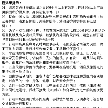
游温馨提示：
01、请游客必须提供出团之日起6个月以上有效期，连续3张以上空白
页的因私护照原件、身份证复印件一张；
02、持非中国人民共和国因私护照出境者报名时需明确告知销售（如
公务护照，港澳台护照，外籍护照等，港澳台护照需持回乡证登
机）；
03、为了不耽误您的行程，请您在国际航班起飞前150分钟到达机场办
理登机以及出入境相关手续；如涉及海外国内段行程，请您在航班起
飞前120分钟到达机场办理登机手续；
04、行程中所列航班号及时间仅供参考，若因航空公司运力调整，属
不可抗力因素，旅行社有告知义务，不承担任何责任；
05、非落地签客户在机场集合时可以领取到护照、签证、出入境卡。
请大家妥善保管好，切勿发生丢失的情况。如有发生，请及时与领队
报告。由此产生的后续费用和责任将由团友自行承担。
06、以当天银行牌价作为参考，游客可在当地机场、酒店及旅游点的
银行兑换当地货币；
07、自由游活动期间，旅客请遵守当地各项法律法规和景区内各项规
定，对自己的生命、身体、健康、财产安全负责；
08、合同一经双方确认签订，若中途变更合同内容，依据《旅游法》
和合同约定进行。我社不接受《旅游法》和合同约定之外的其他变更
方式。
09、行程中所注明的城市间距离，参照境外地图，仅供参考，视当地
交通状况进行调整；