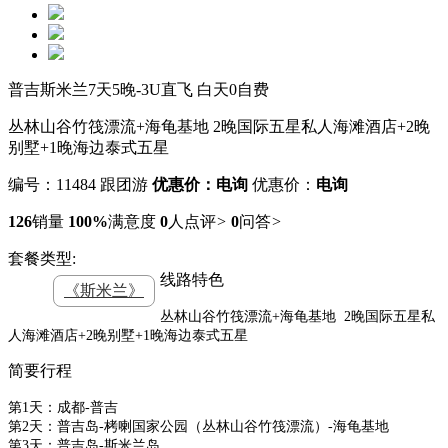
普吉斯米兰7天5晚-3U直飞 白天0自费
丛林山谷竹筏漂流+海龟基地 2晚国际五星私人海滩酒店+2晚
别墅+1晚海边泰式五星
编号：11484
跟团游
优惠价：电询
优惠价：
电询
126
销量
100%
满意度
0
人点评
>
0
问答
>
套餐类型:
线路特色
《斯米兰》
丛林山谷竹筏漂流+海龟基地 2晚国际五星私
人海滩酒店+2晚别墅+1晚海边泰式五星
简要行程
第1天：成都-普吉
第2天：普吉岛-栲喇国家公园（丛林山谷竹筏漂流）-海龟基地
第3天：普吉岛-斯米兰岛