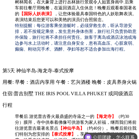
树林闻名，在大象背上进行丛林旅行景观令人如置身画中.后乘
车前往餐厅用晚餐，在返回酒店入住休息！晚餐后观看泰国著名
的
【国际人妖表演】
，让您体验最具泰国特色的人妖歌舞表演。
表演结束后您更可以和美艳的演员们合照留念。
特别提醒：每位游客乘坐游艇时，必须穿救生衣，听从导游安
排，若不按规定乘坐，发生意外身体伤害，旅行社只负责协助意
外保险，旅行社将不承担任何责任。旅客于离岛或酒店泳池或海
边参与水上活动时，请注意自身安全，患有高血压、心脏衰弱、
癫痫、刚动完手术、酒醉、孕妇等恕不适合参加出海行程。
第5天
神仙半岛-海龙寺-泰式按摩
用餐:
早餐：酒店内享用
午餐：艺兴酒楼
晚餐：皮具养身火锅
住宿:普吉别墅 THE IRIS POOL VILLA PHUKET 或同级酒店
行程
早餐后.游览普吉香火最鼎盛的寺庙之一的
【海龙寺】
（约30
分）膜拜，寺中供奉着佛像可供游客为家人祈福，继而我们将前
往游览普吉最著名景点
【神仙半岛】
（约40分）。
晚餐后前往我
公司团建，怎么联系
们特别为您安排的
【泰式按摩】
，享受一次精心安排的推拿按