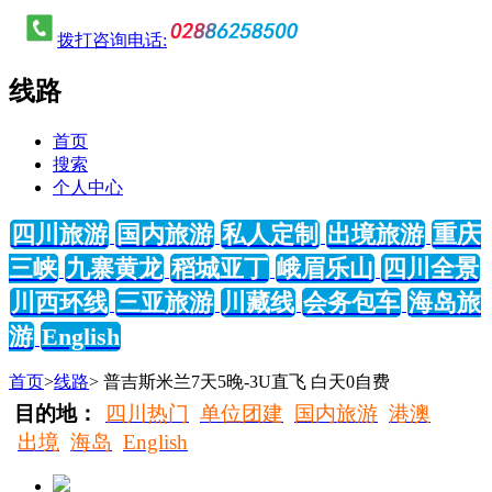
拨打咨询电话:
线路
首页
搜索
个人中心
四川旅游
国内旅游
私人定制
出境旅游
重庆
三峡
九寨黄龙
稻城亚丁
峨眉乐山
四川全景
川西环线
三亚旅游
川藏线
会务包车
海岛旅
游
English
首页
>
线路
> 普吉斯米兰7天5晚-3U直飞 白天0自费
目的地：
四川热门
单位团建
国内旅游
港澳
出境
海岛
English