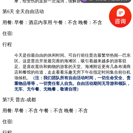
摩，给受伤的皮肤一次滋润，缓解旅程的一路疲劳。
会议包车
第6天
全天自由活动
用餐:
早餐：酒店内享用
午餐：不含
晚餐：不含
住宿:
行程
今天是你最自由的休闲时间。可自行前往普吉最繁华热闹—巴东
区。这是普吉开发最完善的海滩区，吸引着越来越多的游客驻
足。是喜欢逛街和购物的游客的天堂。海滩附近更有几条布满商
店和餐馆的街道，走走看看乐趣无穷下午在指定时间集合前往机
场候机。
（注：我们团队所有自由活动时间，一切生命安全、贵
重物品等等，一切责任客人自负。自由活动期间无导游和领队，
无车、无午餐、无晚餐，敬请自理）
第7天
普吉-成都
用餐:
早餐：不含
午餐：不含
晚餐：不含
住宿:
行程