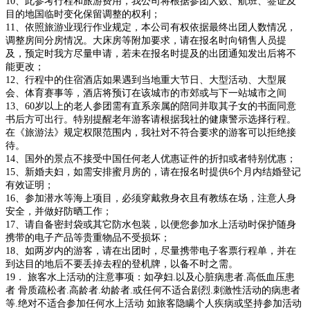
10、此参考行程和旅游费用，我公司将根据参团人数、航班、签证及
目的地国临时变化保留调整的权利；
11、依照旅游业现行作业规定，本公司有权依据最终出团人数情况，
调整房间分房情况。大床房等附加要求，请在报名时向销售人员提
及，预定时我方尽量申请，若未在报名时提及的出团通知发出后将不
能更改；
12、行程中的住宿酒店如果遇到当地重大节日、大型活动、大型展
会、体育赛事等，酒店将预订在该城市的市郊或与下一站城市之间
13、60岁以上的老人参团需有直系亲属的陪同并取其子女的书面同意
书后方可出行。特别提醒老年游客请根据我社的健康警示选择行程。
在《旅游法》规定权限范围内，我社对不符合要求的游客可以拒绝接
待。
14、国外的景点不接受中国任何老人优惠证件的折扣或者特别优惠；
15、新婚夫妇，如需安排蜜月房的，请在报名时提供6个月内结婚登记
有效证明；
16、参加潜水等海上项目，必须穿戴救身衣且有教练在场，注意人身
安全，并做好防晒工作；
17、请自备密封袋或其它防水包装，以便您参加水上活动时保护随身
携带的电子产品等贵重物品不受损坏；
18、如两岁内的游客，请在出团时，尽量携带电子客票行程单，并在
到达目的地后不要丢掉去程的登机牌，以备不时之需。
19． 旅客水上活动的注意事项：如孕妇.以及心脏病患者.高低血压患
者 骨质疏松者.高龄者.幼龄者.或任何不适合剧烈.刺激性活动的病患者
等.绝对不适合参加任何水上活动 如旅客隐瞒个人疾病或坚持参加活动