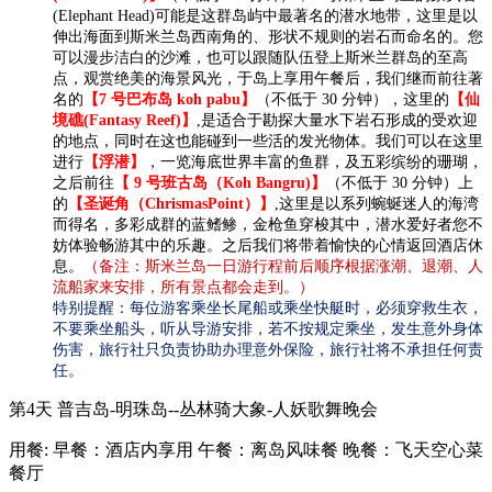
(Elephant Head)可能是这群岛屿中最著名的潜水地带，这里是以
伸出海面到斯米兰岛西南角的、形状不规则的岩石而命名的。您
可以漫步洁白的沙滩，也可以跟随队伍登上斯米兰群岛的至高
点，观赏绝美的海景风光，于岛上享用午餐后，我们继而前往著
名的
【7 号巴布岛 koh pabu】
（不低于 30 分钟），这里的
【仙
境礁(Fantasy Reef)】
,是适合于勘探大量水下岩石形成的受欢迎
的地点，同时在这也能碰到一些活的发光物体。我们可以在这里
进行
【浮潜】
，一览海底世界丰富的鱼群，及五彩缤纷的珊瑚，
之后前往
【 9 号班古岛（Koh Bangru)】
（不低于 30 分钟）上
的
【圣诞角（ChrismasPoint）】
,这里是以系列蜿蜒迷人的海湾
而得名，多彩成群的蓝鳍鲹，金枪鱼穿梭其中，潜水爱好者您不
妨体验畅游其中的乐趣。之后我们将带着愉快的心情返回酒店休
息。
（备注：斯米兰岛一日游行程前后顺序根据涨潮、退潮、人
流船家来安排，所有景点都会走到。）
特别提醒：每位游客乘坐长尾船或乘坐快艇时，必须穿救生衣，
不要乘坐船头，听从导游安排，若不按规定乘坐，发生意外身体
伤害，旅行社只负责协助办理意外保险，旅行社将不承担任何责
任。
第4天
普吉岛-明珠岛--丛林骑大象-人妖歌舞晚会
用餐:
早餐：酒店内享用
午餐：离岛风味餐
晚餐：飞天空心菜
餐厅