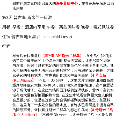
您前往观赏泰国南部最大的
海龟养殖中心
，在看完海龟后返回酒
店用餐！
第3天
普吉岛-斯米兰一日游
用餐:
早餐：酒店内享用
午餐：离岛风味餐
晚餐：泰式风味餐
住宿:普吉当地五星 phuket orchid t resort
行程
早餐后乘快艇前往
【SIMILAN 斯米兰群岛】
，9 个岛中我们挑
选了其中最美丽的 4 个岛分别用整天去完成，让您尽情的游泳
与浮潜。同时可以有充足的时间在银白色的沙滩上自由活动。斯
米兰岛的美丽是无法用言辞来形容的，只有您的亲身体验，才能
感受它的独特魅力。首先我们参观其中最美丽的
【4 号安岛
(KohMiang)】
（不低于 30 分钟），这里大片坚固的珊瑚礁高度
逐渐地降低到大概 30-40 米，由于海水深度的增加，这个位置被
沙子所代替了。在这些岛屿周围形成的旋涡状的、营养丰富的水
域有着大量色彩艳丽的热带鱼, 在这些水域观赏到巨大鱼儿的机
会是很少的，但是在这你也许会偶然碰到美洲豹鲨鱼，甚至鲸
鱼。这里有二十多处合格的潜水点，有许多已发展起来拥有自己
的国际声誉。乘快艇往斯米兰群岛的标志性岛屿
【8 号斯米兰岛
(Koh Similan)】
（不低于 30 分钟），8 号斯米兰岛上的象头岩