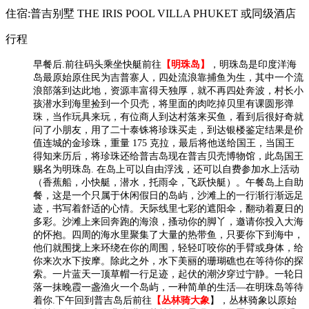
住宿:普吉别墅 THE IRIS POOL VILLA PHUKET 或同级酒店
行程
早餐后.前往码头乘坐快艇前往
【明珠岛】
，明珠岛是印度洋海
岛最原始原住民为吉普寨人，四处流浪靠捕鱼为生，其中一个流
浪部落到达此地，资源丰富得天独厚，就不再四处奔波，村长小
孩潜水到海里捡到一个贝壳，将里面的肉吃掉贝里有课圆形弹
珠，当作玩具来玩，有位商人到达村落来买鱼，看到后很好奇就
问了小朋友，用了二十泰铢将珍珠买走，到达银楼鉴定结果是价
值连城的金珍珠，重量 175 克拉，最后将他送给国王，当国王
得知来历后，将珍珠还给普吉岛现在普吉贝壳博物馆，此岛国王
赐名为明珠岛. 在岛上可以自由浮浅，还可以自费参加水上活动
（香蕉船，小快艇，潜水，托雨伞，飞跃快艇）。午餐岛上自助
餐，这是一个只属于休闲假日的岛屿，沙滩上的一行渐行渐远足
迹，书写着舒适的心情。天际线里七彩的遮阳伞，翻动着夏日的
多彩。沙滩上来回奔跑的海浪，搔动你的脚丫，邀请你投入大海
的怀抱。四周的海水里聚集了大量的热带鱼，只要你下到海中，
他们就围拢上来环绕在你的周围，轻轻叮咬你的手臂或身体，给
你来次水下按摩。除此之外，水下美丽的珊瑚礁也在等待你的探
索。一片蓝天一顶草帽一行足迹，起伏的潮汐穿过宁静。一轮日
落一抹晚霞一盏渔火一个岛屿，一种简单的生活—在明珠岛等待
着你.下午回到普吉岛后前往
【丛林骑大象
】，丛林骑象以原始