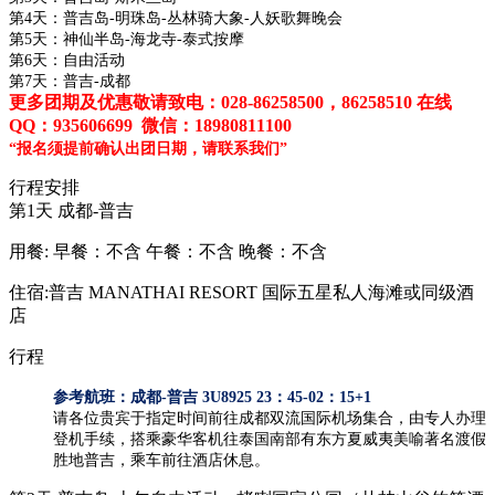
第4天：普吉岛-明珠岛-丛林骑大象-人妖歌舞晚会
第5天：神仙半岛-海龙寺-泰式按摩
第6天：自由活动
第7天：普吉-成都
更多团期及优惠敬请致电
：028-86258500，86258510
在线
QQ：935606699 微信：18980811100
“报名须提前确认出团日期，请联系我们”
行程安排
第1天
成都-普吉
用餐:
早餐：不含
午餐：不含
晚餐：不含
住宿:普吉 MANATHAI RESORT 国际五星私人海滩或同级酒
店
行程
参考航班：成都-普吉 3U8925 23：45-02：15+1
请各位贵宾于指定时间前往成都双流国际机场集合，由专人办理
登机手续，搭乘豪华客机往泰国南部有东方夏威夷美喻著名渡假
胜地普吉，乘车前往酒店休息。