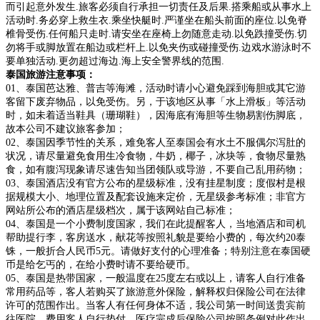
而引起意外发生.旅客必须自行承担一切责任及后果.搭乘船或从事水上
活动时.务必穿上救生衣.乘坐快艇时.严谨坐在船头前面的座位.以免脊
椎骨受伤.任何船只走时.请安坐在座椅上勿随意走动.以免跌撞受伤.切
勿将手或脚放置在船边或栏杆上.以免夹伤或碰撞受伤.边戏水游泳时不
要单独活动.更勿超过海边.海上安全警界线的范围.
泰国旅游注意事项：
01、泰国芭达雅、普吉等海滩，活动时请小心避免踩到海胆或其它游
客留下废弃物品，以免受伤。另，于该地区从事「水上滑板」等活动
时，如未着适当鞋具（珊瑚鞋），因海底有海胆等生物易割伤脚底，
故本公司不建议旅客参加；
02、泰国因季节性的关系，难免客人至泰国会有水土不服偶尔泻肚的
状况，请尽量避免食用生冷食物，牛奶，椰子，冰块等，食物尽量熟
食，如有腹泻现象请尽速告知当团领队或导游，不要自己乱用药物；
03、泰国酒店没有官方公布的星级标准，没有挂星制度；度假村是根
据规模大小、地理位置及配套设施来定价，无星级参考标准；非官方
网站所公布的酒店星级档次，属于该网站自己标准；
04、泰国是一个小费制度国家，我们在此提醒客人，当地酒店和司机
帮助提行李，客房送水，献花等按照礼貌是要给小费的，每次约20泰
铢，一般折合人民币5元。请做好支付的心理准备；特别注意在泰国硬
币是给乞丐的，在给小费时请不要给硬币。
05、泰国是热带国家，一般温度在25度左右或以上，请客人自行准备
常用药品等，客人若购买了旅游意外保险，解释权归保险公司在法律
许可的范围作出。当客人有任何身体不适，我公司第一时间送贵宾前
往医院，费用客人自行垫付，医疗完成后保险公司按照条例对此作出