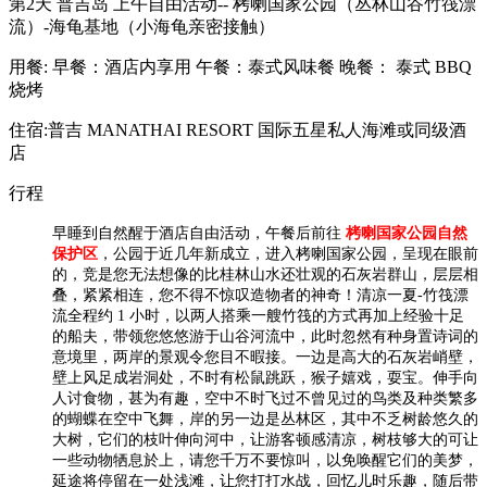
第2天
普吉岛 上午自由活动-- 栲喇国家公园（丛林山谷竹筏漂
流）-海龟基地（小海龟亲密接触）
用餐:
早餐：酒店内享用
午餐：泰式风味餐
晚餐： 泰式 BBQ
烧烤
住宿:普吉 MANATHAI RESORT 国际五星私人海滩或同级酒
店
行程
早睡到自然醒于酒店自由活动，午餐后前往
栲喇国家公园自然
保护区
，公园于近几年新成立，进入栲喇国家公园，呈现在眼前
的，竞是您无法想像的比桂林山水还壮观的石灰岩群山，层层相
叠，紧紧相连，您不得不惊叹造物者的神奇！清凉一夏-竹筏漂
流全程约 1 小时，以两人搭乘一艘竹筏的方式再加上经验十足
的船夫，带领您悠悠游于山谷河流中，此时忽然有种身置诗词的
意境里，两岸的景观令您目不暇接。一边是高大的石灰岩峭壁，
壁上风足成岩洞处，不时有松鼠跳跃，猴子嬉戏，耍宝。伸手向
人讨食物，甚为有趣，空中不时飞过不曾见过的鸟类及种类繁多
的蝴蝶在空中飞舞，岸的另一边是丛林区，其中不乏树龄悠久的
大树，它们的枝叶伸向河中，让游客顿感清凉，树枝够大的可让
一些动物牺息於上，请您千万不要惊叫，以免唤醒它们的美梦，
延途将停留在一处浅滩，让您打打水战，回忆儿时乐趣，随后带