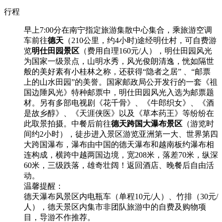
行程
早上7:00分在南宁指定旅游集散中心集合，乘旅游空调
车前往
德天
（210公里，约4小时)途经明仕村，可自费游
览
明仕田园景区
（费用自理160元/人），明仕田园风光
为国家一级景点，山明水秀，风光俊朗清逸，恍如隔世
般的美好素有小桂林之称，还获得“隐者之居” 、“邮票
上的山水田园”的美誉。国家邮政局公开发行的一套《祖
国边陲风光》特种邮票中，明仕田园风光入选为邮票题
材。另有多部电视剧《花千骨》、《牛郎织女》、《酒
是故乡醇》、《天涯侠医》以及《草本药王》等纷纷在
此取景拍摄。中餐后前往
德天跨国大瀑布景区
（游览时
间约2小时），徒步进入景区游览亚洲第一大、世界第四
大跨国瀑布，瀑布由中国的德天瀑布和越南板约瀑布相
连构成，横跨中越两国边境，宽208米，落差70米，纵深
60米，三级跌落，雄奇壮阔！返回酒店、晚餐后自由活
动。
温馨提醒：
德天瀑布风景区内电瓶车（单程10元/人）、竹排（30元/
人），德天景区内集市非团队旅游中的自费及购物项
目，导游不作推荐。