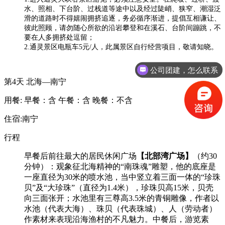
水、照相、下台阶、过栈道等途中以及经过陡峭、狭窄、潮湿泛
滑的道路时不得嬉闹拥挤追逐，务必循序渐进，提倡互相谦让、
彼此照顾，请勿随心所欲的沿岩攀登和在溪石、台阶间蹦跳，不
要在人多拥挤处逗留；
2.通灵景区电瓶车5元/人，此属景区自行经营项目，敬请知晓。
公司团建，怎么联系
第4天
北海—南宁
用餐:
早餐：含
午餐：含
晚餐：不含
住宿:南宁
行程
早餐后前往最大的居民休闲广场
【北部湾广场】
（约30
分钟）：观象征北海精神的“南珠魂”雕塑，他的底座是
一座直径为30米的喷水池，当中竖立着三面一体的“珍珠
贝”及“大珍珠”（直径为1.4米），珍珠贝高15米，贝壳
向三面张开；水池里有三尊高3.5米的青铜雕像，作者以
水池（代表大海）、珠贝（代表珠城）、人（劳动者）
作素材来表现沿海渔村的不凡魅力。中餐后，游览素