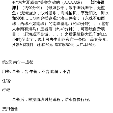
有“东方夏威夷”美誉之称的（AAAA级）—
【北海银
滩】
（约90分钟）（银滩沙细，浪平滩浅滩平，无鲨
鱼）浅海游泳，沙滩漫步，海滩拾贝，享受阳光，海水
和沙滩……期间穿插参观北海三件宝：（东珠不如西
珠，西珠不如南珠）的南珠基地（约40分钟），（北有
人参南有海马）玉器店（约40分钟），可游玩自费项
目；（赶海或环岛游、、、）之后乘散拼大巴车(约3.5
小时)至南宁，晚上可去中山路夜市一条街，品尝美食。
推荐自费项目：赶海280元 渔家乐280元 大江埠160元
第5天
南宁—成都
用餐:
早餐：含
午餐：不含
晚餐：不含
住宿:
行程
早餐后，根据航班时刻返程，结束愉快行程。
费用包含