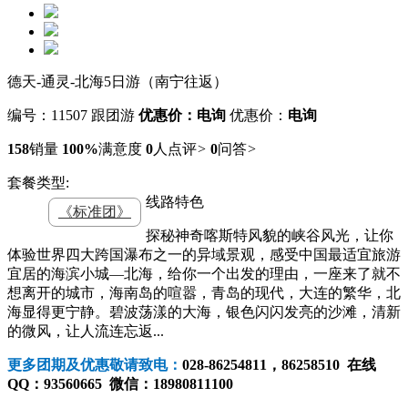
德天-通灵-北海5日游（南宁往返）
编号：11507
跟团游
优惠价：电询
优惠价：
电询
158
销量
100%
满意度
0
人点评
>
0
问答
>
套餐类型:
线路特色
《标准团》
探秘神奇喀斯特风貌的峡谷风光，让你
体验世界四大跨国瀑布之一的异域景观，感受
中国最
适宜
旅游
宜居
的海滨小城
—
北海，给你一个出发的理由，一座来了就不
想离开
的城市，
海南岛的喧嚣，青岛的现代，大连的繁华，北
海显得更宁静。碧波
荡
漾的大海，银色闪闪发亮的沙滩，清新
的微风，让人流连忘返
...
更多团期及优惠敬请致电
：
028-86254811，86258510
在线
QQ：93560665 微信：18980811100