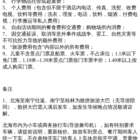
4
、
行李物品托管或超重费；
5
、
个人费用（包含但不限于酒店内电话、传真、洗熨、收费
电视、饮料等费用；洗衣，理发，电话，饮料，烟酒，付费电
视，行李搬运等私人费用）
6
、
自由活动期间的餐食费和交通费；
购物场所内消费；
7
、
因交通延误、取消等意外事件或战争、罢工、自然灾害等
不可抗拒力导致的额外费用；
8、
“旅游费用包含”内容以外的所有费用；
9、
儿童不含景点门票及船票、火车票，不占床位；
1.1米以下
免门票，1.
19
米
--1.39米景点门票按门市票半价；1.
49
米以上按
成人购买门票。
备注
1、北海至南宁往返、南宁至桂林为散拼旅游大巴（无导游陪
同），散拼大巴需人满后发车，如发生等候晚点情况敬请谅
解。
北海市内为小车或商务旅行车(导游兼司机），如有特别要求
车辆，请提前说明，重新核价。旅游车到景点、餐厅期间客人
统一下车，不在单独开车门给客人上车休息和开空调，贵重物