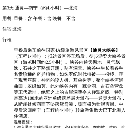
第3天
通灵—南宁（约4.小时）—北海
用餐:
早餐：含
午餐：含
晚餐：不含
住宿:北海
行程
早餐后乘车前往国家4A级旅游风景区
【通灵大峡谷】
（车程1小时）；抵达景区停车场后，徒步游览大峡谷景
区（游览时间约2.5小时）。峡谷内通天彻地，灵气飘
逸，石井之下豁然开朗，别有洞天。峡谷中生长着各种
名贵珍稀的奇异植物，如侏罗纪时代植被——桫椤、莲
子观音座蕨，神奇的咬人树、耳朵树等，整个峡谷河涧
曲回，翠绿如茵。此外峡谷内有：藏金洞、古石垒营盘
等宋代遗址，绝壁之上的古崖洞葬令人仰观奇叹，特别
是高达188米的亚洲单级落差最大瀑布——通灵大瀑布，
从断崖处倾泻而下坠落鸳鸯潭，场面极为壮观震撼。中
餐后返回南宁（车程约4小时）转旅游集散大巴下北海入
住酒店。
温馨提醒：
1.进入通灵大峡谷景区游览，必须注意安全。在爬坡、过桥、渡