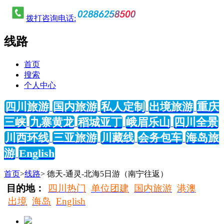
拨打咨询电话:
线路
首页
搜索
个人中心
四川旅游
国内旅游
私人定制
出境旅游
重庆
三峡
九寨黄龙
稻城亚丁
峨眉乐山
四川全景
川西环线
三亚旅游
川藏线
会务包车
海岛旅
游
English
首页
>
线路
> 德天-通灵-北海5日游（南宁往返）
目的地：
四川热门
单位团建
国内旅游
港澳
出境
海岛
English