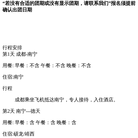
“若没有合适的团期
或
没有显示团期
，请联系我们”
报名须提前
确认出团日期
行程安排
第1天
成都-南宁
用餐:
早餐：不含
午餐：不含
晚餐：不含
住宿:南宁
行程
成都乘坐飞机抵达南宁，专人接待，入住酒店。
第2天
南宁---德天
用餐:
早餐：含
午餐：含
晚餐：含
住宿:硕龙/靖西