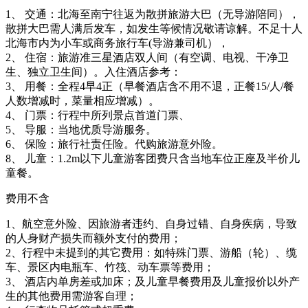
1、 交通：北海至南宁往返为散拼旅游大巴（无导游陪同），
散拼大巴需人满后发车，如发生等候情况敬请谅解。
不足十人
北海市内为小车或
商务旅行车
(
导游兼司机）
，
2、
住宿：
旅游
准三星
酒店双人间（有空调、电视、干净卫
生、独立卫生间）。入住酒店参考：
3、
用餐：
全程
4
早
4
正（早餐酒店含不用不退，正餐
15/人/餐
人数增减时，菜量相应增减）。
4、
门票：
行程中所列景点首道门票、
5、
导服：
当地优质导游服务。
6、
保险：
旅行社责任险。代购旅游意外险。
8、
儿童：
1.2m
以下儿童游客团费
只
含
当地
车位正座及半价儿
童餐。
费用不含
1、航空意外险、因旅游者违约、自身过错、自身疾病，导致
的人身财产损失而额外支付的费用；
2、
行程中未提到的其它费用：如特殊门票、游船（轮）、缆
车
、景区内电瓶车
、
竹筏、动车票
等费用
；
3、
酒店内
单房差或加床；
及
儿童早餐费用及儿童报价以外产
生的其他费用需游客自理；