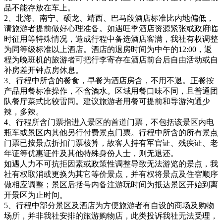
品不能存放在车上。
2、
北海、南宁、硕龙、靖西、巴马段
酒店标准比内地偏低，
请
旅游者
提前做好心理准备。如遇旺季酒店资源紧张或政府临
时征用等特殊情况，
造成行程中备选酒店客满，
我社有权调整
为
同等级标准
以上
酒店。
酒店的退房时间为中午的
12:00
，返
程为晚班机的旅游者可把行李寄存在酒店前台后自由活动或自
补房差开钟点房休息。
3、
行程中所含的餐食，早餐为酒店房含，不用不退。正餐按
产品用餐标准操作，不含酒水。
区域
用餐口味
不同
，
且普通团
队餐厅菜式比较雷同。建议旅游者用餐可提前和导游沟通少
辣，多辣
。
4、
行程所含门票指进入景区的首道门票，不包括该景区内电
瓶车或景区内其他另行付费景点门票。
行程中所含的所有景点
门票已按景点折扣门票核算，故客人持有军官证、残疾证、老
年证等优惠证件及其他特殊身份人士，则无退还。
如遇人力不可抗拒因素或政策性调整导致无法游览的景点，我
社有权取消或更换
为其它等价
景点，并有权将景点及住宿顺序
做相应调整；
景区后括号内备注游玩时间为抵达景区开始到离
开景区为止时间。
5、
行程中
部分景区及酒店为方便
旅游者
有自设
的
商场及购物
场所，
并非
我社安排的旅游购物店，此类投诉我社无法受理，