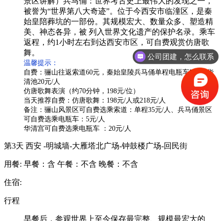
景区讲解）兵马俑：世界考古史上最伟大的发现之一，
被誉为“世界第八大奇迹”。位于今西安市临潼区，是秦
始皇陪葬坑的一部份。其规模宏大、数量众多、塑造精
美、神态各异，被 列入世界文化遗产的保护名录。乘车
返程，约1小时左右到达西安市区，可自费观赏仿唐歌
舞
。
公司团建，怎么联系
温馨提示：
自费：骊山往返索道
60元，秦始皇陵兵马俑单程电瓶车5元，华
清池20元/人
仿唐歌舞表演（约
70分钟，198元/位）
当天推荐自费：仿唐歌舞：
198元/人或218元/人
备注：骊山风景区可自费选乘索道：单程
35元/人、兵马俑景区
可自费选乘电瓶车：5元/人
华清宫可自费选乘电瓶车
：
20元/人
第3天
西安 -明城墙-大雁塔北广场-钟鼓楼广场-回民街
用餐:
早餐：含
午餐：不含
晚餐：不含
住宿:
行程
早餐后，参观世界上至今保存最完整、规模最宏大的