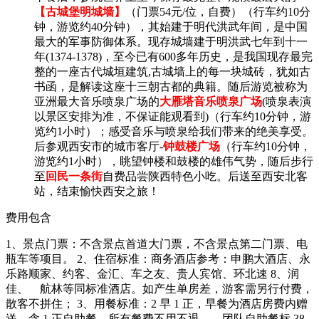
【古城堡明城墙】
（门票
54
元
/
位，
自费
）
（行车约
10
分
钟，游览约
40
分钟），其始建于明代洪武年间，是中国
最大的军事防御体系。现存城墙建于明洪武七年到十一
年
(1374-1378)
，至今已有
600
多年历史，是我国现存最完
整的一座古代城垣建筑
,
古城墙上的每一块城砖，犹如古
书函，是解读这座十三朝古都的典籍。随后游览被称为
亚洲最大音乐喷泉广场的
大雁塔音乐喷泉广场
(
喷泉表演
以景区安排为准，不保证能观看到
)
（行车约
10
分钟，游
览约
1
小时）；感受音乐与喷泉给我们带来的绝美享受。
后参观西安市的城市客厅
-
钟鼓楼广场
（行车约
10
分钟，
游览约
1
小时），眺望钟楼和鼓楼的雄伟气势，随后步行
至
回民一条街
自费品尝陕西特色小吃。后送至西安北客
站，结束愉快西安之旅！
费用包含
1
、景点门票：不含景点首道大门票，不含景点第二门票、电
瓶车等项目。
2
、住宿标准：商务酒店参考：申鹏大酒店、永
乐路顺家、约客、金汇、车之友、贵人宾馆、环北速
8
、润
佳、
航林等同标准酒店。如产生单房差，游客需另行付费，
散客不拼住；
3
、用餐标准：
2
早
1
正，早餐为酒店房费内赠
送，含
1
正自助餐，所有餐费不用不退。
团队自助餐标
38