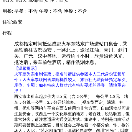
第1天
第1天 成都-西安 住：西安
用餐:
早餐：不含
午餐：不含
晚餐：不含
住宿:西安
行程
成都指定时间抵达成都火车东站东广场进站口集合，乘
高铁前往古都西安，一路北上，途径江油、青川、剑门
关、广元、汉中等地，运行约
4
小时，欣赏沿途风光。
抵达后，乘车前往酒店，稍作洗涮休息。
【温馨提示】
火车票为实名制售票，报名时请提供参团本人二代身份证复印
件；因火车票联网售票随机性较大，旅行社无法保证指定车次、
座位、车厢；如有特殊人群对此有特别要求的游客，请慎重选
择！
西安市出租车起步价为
8.5
元（含
公里），每公里
元，堵
2
1.5
车
分跳一公里，
分开始跳表。（视车型而定）滴滴、神
5
2.5
州、优步等网约车平台在西安使用也非常方面。自由活动期间请
注意安全，陕西是一个文化厚重的地方，老百姓，说话耿直，但
非常好客，请注意适应沟通交流方式。旅途中，特别是自由活动
期间要警惕上当受骗，目前社会上存在着一小部分偷、诈、抢的
坏人，因此，“萍水相逢”时，切忌轻易深交，勿泄“机密”，以防