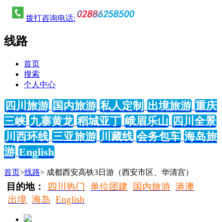
拨打咨询电话:
线路
首页
搜索
个人中心
四川旅游
国内旅游
私人定制
出境旅游
重庆
三峡
九寨黄龙
稻城亚丁
峨眉乐山
四川全景
川西环线
三亚旅游
川藏线
会务包车
海岛旅
游
English
首页
>
线路
> 成都西安高铁3日游（西安市区、华清宫）
目的地：
四川热门
单位团建
国内旅游
港澳
出境
海岛
English