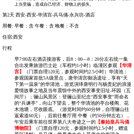
上当受骗，造成自己经济、财物上的损失。
第2天
西安-西安-华清宫-兵马俑-永兴坊-酒店
用餐:
早餐：含
午餐：含
晚餐：不含
住宿:西安
行程
早
7:00左右酒店接游客，后8：00—8：20分左右统一集
合出发乘旅游巴士赴（车程约1小时）临潼区参观
【华清
宫】
（门票自理
120元，参观时间约2.5小时）华清池：
参观国家首批5A级景点，唐华清宫御汤遗址，享有“天
下第一温泉”的华清池，游览演绎唐明行与杨贵妃的浪漫
爱情故事之地及当年震惊中外的西安事变旧址-环园（五
间厅）；骊山风景区：登骊山至纪念“西安事变”而命名
的“兵谏亭”，向山下望去，整个华清池的亭台楼阁、花
木池塘，尽收眼底。（游览时间约60分钟，自理骊山往
返索道60元），后前往餐厅用 中餐（约50分钟左右），
午安后乘车前往世界第八大奇迹之一的
【秦始皇兵马俑
博物院】
（门票自理
120元，参观时间约2.5小时，赠送