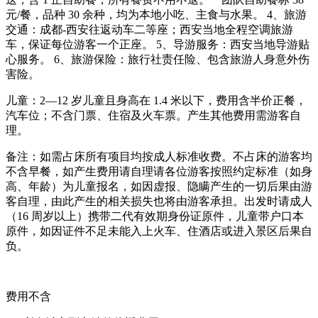
元
/
餐，品种
30
余种，均为本地小吃、主食与水果。
4
、旅游
交通：成都
-
西安往返动车二等座；西安当地全程空调旅游
车，保证每位游客一个正座。
5
、导游服务：西安当地导游贴
心服务。
6
、旅游保险：旅行社责任险、包含旅游人身意外伤
害险。
儿童：
2
—
12
岁儿童且身高在
1.4
米以下，费用含半价正餐，
汽车位；不含门票、住宿及火车票。产生其他费用需游客自
理。
备注：如需占床所有项目均按成人标准收费。不占床的游客均
不含早餐，如产生费用请自理请各位游客按照约定标准（如身
高、年龄）为儿童报名，如因虚报、隐瞒产生的一切后果由游
客自理，由此产生的相关损失也将由游客承担。出发时请成人
（
16
周岁以上）携带二代有效期身份证原件，儿童带户口本
原件，如因证件不足未能入上火车、住酒店或进入景区后果自
负。
费用不含