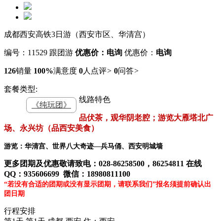
成都西安高铁3日游（西安市区、华清宫）
编号：11529
跟团游
优惠价：电询
优惠价：
电询
126
销量
100%
满意度
0
人点评
>
0
问答
>
套餐类型:
线路特色
《纯玩团》
品伏茶，观华阴老腔；游览大雁塔北广
场、永兴坊（品西安美食）
游览：华清宫、世界八大奇迹
—兵马俑、西安明城墙
更多团期及优惠敬请致电
：028-86258500，86254811
在线
QQ：935606699 微信：18980811100
“若没有合适的团期
或
没有显示团期
，请联系我们”
报名须提前确认出
团日期
行程安排