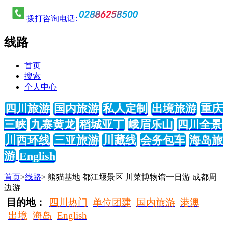
拨打咨询电话:
线路
首页
搜索
个人中心
四川旅游
国内旅游
私人定制
出境旅游
重庆
三峡
九寨黄龙
稻城亚丁
峨眉乐山
四川全景
川西环线
三亚旅游
川藏线
会务包车
海岛旅
游
English
首页
>
线路
> 熊猫基地 都江堰景区 川菜博物馆一日游 成都周
边游
目的地：
四川热门
单位团建
国内旅游
港澳
出境
海岛
English