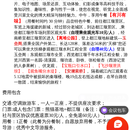
片、电子地图、场景还原、互动体验、幻影成像等高科技手段，
集知识性、趣味性、参与性于一体，使您在视觉、听觉上全面感
【有川有
受川菜文化的博大精深与独特魅力。
中午，
享用午餐
味】
（用餐时间约 30 分钟）品尝
特色
中餐。
前往都江堰景区。
车览上海援建的新城，经过部分老城区，到达都江堰景区。,乘
坐都江堰停车场到景区观光车
（自理乘坐观光车10元/人）
，经
南桥至都江堰景区进入
【离堆公园】
, 登上都江堰地标建筑---
玉
垒阁
,搭乘全国户外第二、长达128米、落差达56米的“天梯”您还
可以乘坐大扶梯参观都江堰水利工程全景
（自理40元/人）
登顶
玉垒阁：东观都江堰市全景，西览都江堰千年水利工程全貌，游
览川西第一名园-清溪园、堰功道、卧铁、张松银杏（西游记里
的人参果树）、伏龙观 。
【
宝瓶口引水口】、【飞沙堰泄洪
坝】、【观鱼嘴分水堤】
、
【安澜索桥】
。隔着岷江内江观看在
5.12地震中被损坏的秦堰楼。
晚19点
左右抵达成都，在琴台路统
一散团，结束愉快的旅程！
费用包含
交通:空调旅游车，一人一正座，不提供座次要求；
门票
:
成人包含门票：熊猫基地
+
都江堰（备注：门票优惠按我
会议包车
社与景区协议优惠退票
30元/人，全免退60元/人）；
用餐：
1
正餐
（
此餐为分餐制，自愿放弃用餐，不予退费
）；
导游：
优秀中文导游服务。