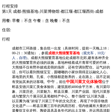
行程安排
第1天
成都-熊猫基地-川菜博物馆-都江堰-都江堰西街-成都
用餐:
早餐：不含
午餐：含
晚餐：不含
住宿:
行程
成都市三环路接，集合统一出发（具体时间，提前一天晚上18：
00-21：30通知），
参观
成都大熊猫繁育基地
（观光车，10元/
人，自理)
。成都大熊猫繁育基地位处成都市北郊,建有各种齐全
的大熊猫繁育所必须的设施，基地种植着成片青翠可爱的竹林，
大熊猫不仅有野外嬉戏卖萌的场所，还有空调别墅住。运气好的
话，你可以看到熊猫宝宝，圆嘟嘟的小家伙萌得足以融化人心。
基地里的天鹅、孔雀、小熊猫都是散养的，走在路上，说不定就
中午，
中国川菜文化体验馆
有突如其来的访客哦。
前往
位于
郫县安德川菜汇美食体验街，建筑面积4000余平方米，有川菜印
象、川菜历史、川菜魅力、郫县豆瓣、川菜产业园、现代川菜形
成与繁荣六个展示区及蜀都特产中心。整个场馆“以川菜为题，
以豆瓣为魂”浓缩了川菜三千年的文化历史，再现了中国非物质
文化遗产——郫县豆瓣三百年的风雨历程，馆内收藏有大量的川
菜餐饮文化史料、陶瓷器具及各年代的出土文物，并运用高清影