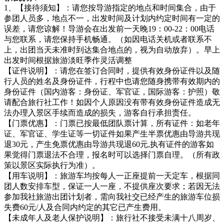
1、【接待须知】：请您按导游指定的地点和时间集合，由于
参团人员多，地点不一，出发时间及计划内约定时间有一定的
误差，请您谅解！导游会在出发前一天晚19：00-22：00电话
与您联系，请您保持手机畅通。（如因电话关机或者联系不
上，出团当天未准时到达集合地点的，视为自动放弃）。早上
出发时间根据旅游淡旺季作灵活调整
【证件说明】：请您在签订合同时，提供有效身份证件以及随
行人员的姓名及身份证件，行程中也请您随身携带有效期内的
身份证件（国内游客：身份证、军官证，国际游客：护照）敬
请配合旅行社工作！如因个人原因没有带有效身份证件造成无
法办理入景区手续而造成的损失，游客自行承担责任。
【门票优惠】：门票已按最低团队票计算，所有证件：如老年
证、军官证、学生证等一切证件如果产生半票优惠由导游共现
退30元，产生免票优惠由导游共现退60元,执有证件的游客如
果觉得门票退法不合理，报名时可以选择门票自理。（所有政
策以景区实际执行为准）。
【用车说明】：旅游车均按每人一正座提前一天定车，根据同
团人数安排车型，保证一人一座，不提供座次要求；若因无法
参加我社旅游出团计划者，需向我社交已经产生的旅游车位损
失费60元/人及合同内约定的其它已产生费用。
【未成年人及老人保护说明】：旅行社不接受未满十八周岁、