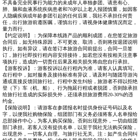
不具备完全民事行为能力的未成年人单独参团。请患有心、
肺、脑和血液系统疾病患者和70岁以上老人报团慎重，如因客
人隐瞒疾病或年龄参团引起的任何后果，我社不承担任何责
任，出行旅游前遵医嘱，谨慎出行，请视身体健康情况而定，
量力而行。
【约定说明】：为保障本线路产品的顺利成团，在您签定旅游
合同后，如无特殊原因，不可更改、取消，否则将按退团说明
执行。如有异议，请在签订本旅游合同前提出，合同一旦签
订，旅行社即按行程内容安排接待，如若您没有按相关注意事
项执行，造成的一切责任后果及相关损失将由您自行承担。
【游客投诉】：游客投诉以在行程内为准，请客人认真填写。
在行程中，如对服务及接待标准有异议，请及时与随团导游沟
通或直接反馈回旅行社。行程中发生纠纷，旅游者不得以拒绝
登（下）车（机、船）、行为拖延行程或者脱团，否则除承担
给旅行社造成的实际损失外，还须承担旅游费用20-30%的违
约金。
【保险说明】：请游客在参团报名时提供身份证号码以及名
字，以便我社购物保险，组团部门有义务必须将客人名单报给
总部操作中心，为客人购买保险。否则出现意外，一切由组团
部门承担。若客人没有提供名单，以至于我社无法购买保险，
出现意外，一切客人自理。与旅行社无关。注：如产生合同纠