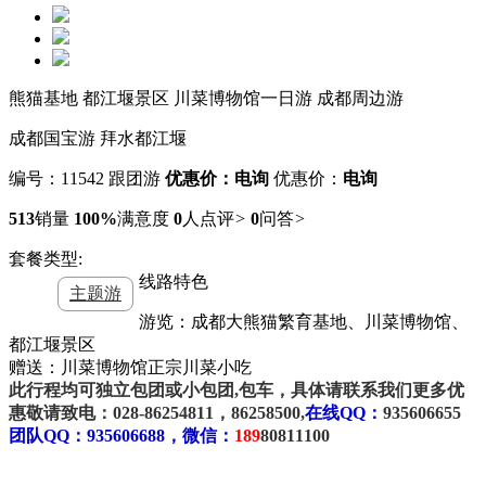
熊猫基地 都江堰景区 川菜博物馆一日游 成都周边游
成都国宝游 拜水都江堰
编号：11542
跟团游
优惠价：电询
优惠价：
电询
513
销量
100%
满意度
0
人点评
>
0
问答
>
套餐类型:
线路特色
主题游
游览：成都大熊猫繁育基地、川菜博物馆、
都江堰景区
赠送：川菜博物馆正宗川菜小吃
此行程均可独立包团或小包团,包车，具体请联系我们更多优
惠敬请致电
：028-86254811，86258500,
在线QQ：
935606655
团队
QQ：935606688，微信：
189
80811100