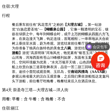
住宿:大理
行程
餐后乘车前往有
“风花雪月”之称的
【
大理古城
】
，
第一站游
览
“白族恋爱圣地”—
【
蝴蝶泉公园
】
，它像一颗透明的宝石，镶
嵌在绿荫之中。每年到蝴蝶会时，成千上万的蝴蝶从四面八方飞
公司团建，怎么联系
来，在泉边漫天飞舞，钩足连须，首尾相衔，一串串地从大合欢
树上垂挂至水面，蔚为奇观。游览结束前往餐厅用餐，我们特别
会议包车
为你准备了独具白族特色的美食
土八碗
。
游览结束后乘
【
洱海大
游船
】
游览“高原明珠”洱海风光，饱览素有“银苍玉洱”之称的苍
山洱海，洱海西面有苍山19峰横列如屏，东面有玉案山环绕衬
托，空间环境极为优美，“水光万顷开天镜，山色四时环翠屏”。
船上欣赏白族三道茶歌舞表演，品尝一苦二甜三回味的白族三道
茶。途径小普陀或观音阁、玉玑岛，登
南诏风情岛
（AAAA级）
参观云南省最大的汉白玉观音像，之后
我们乘坐游船抵达龙龛玛
头下游船，前往餐厅吃晚餐，晚餐结束后入住酒店休息。
第4天
崇圣寺三塔—大理古城—洋人街
用餐:
早餐：含
午餐：含
晚餐：不含
住宿:丽江