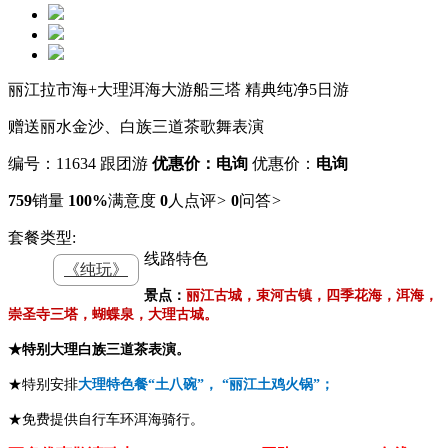
丽江拉市海+大理洱海大游船三塔 精典纯净5日游
赠送丽水金沙、白族三道茶歌舞表演
编号：11634
跟团游
优惠价：电询
优惠价：
电询
759
销量
100%
满意度
0
人点评
>
0
问答
>
套餐类型:
线路特色
《纯玩》
景点：
丽江古城，束河古镇，四季花海，洱海，
崇圣寺三塔，蝴蝶泉，大理古城。
★特别大理白族三道茶表演。
★特别安排
大理特色餐“土八碗”， “丽江土鸡火锅”；
★免费提供自行车环洱海骑行。