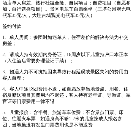
酒店单人房差、旅行社组合险、自娱项目；自费项目（自愿参
加，自行选择项目）。景区电瓶车自愿乘坐（三塔公园观光电
瓶车35元/人，大理古城观光电瓶车35元/人）
签约付款
1、单人房间：参团时如遇单人，住宿差价的解决办法为补交
房差；
2、请成人持有效期内身份证，16周岁以下儿童持户口本正本
（入住酒店需要办理登记手续）；
3、如遇人力不可抗拒因素导致行程延误或景区关闭的费用由
客人自理；
4、客人中途脱团费用不退，如自愿放弃当地景点、用餐、住
宿及赠送项目其费用均不退还，客人持有老年证、导游证、军
官证等门票费用一律不退；
5、儿童报价：含半餐、旅游车车位费；不含景点门票、床
位、往返火车票；如遇身高不够1.2米的儿童按成人报名参
团，当地虽没有发生门票费用也是不能退费；