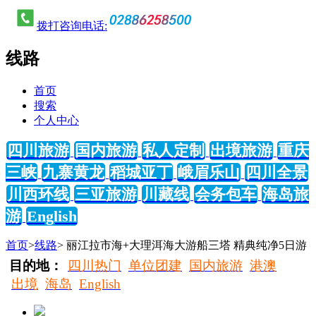
拨打咨询电话:
线路
首页
搜索
个人中心
四川旅游
国内旅游
私人定制
出境旅游
重庆
三峡
九寨黄龙
稻城亚丁
峨眉乐山
四川全景
川西环线
三亚旅游
川藏线
会务包车
海岛旅
游
English
首页
>
线路
> 丽江拉市海+大理洱海大游船三塔 精典纯净5日游
目的地：
四川热门
单位团建
国内旅游
港澳
出境
海岛
English