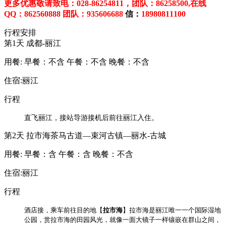
更多优惠敬请致电
：028-86254811，
团队：
86258500,在线
QQ：862560888
团队：
935606688
信：
18980811100
行程安排
第1天
成都-丽江
用餐:
早餐：不含
午餐：不含
晚餐：不含
住宿:丽江
行程
直飞丽江，接站导游接机后前往丽江入住。
第2天
拉市海茶马古道—束河古镇—丽水-古城
用餐:
早餐：含
午餐：含
晚餐：不含
住宿:丽江
行程
酒店接，乘车前往目的地
【
拉市海
】
拉市海是丽江唯一一个国际湿地
公园，赏拉市海的田园风光，就像一面大镜子一样镶嵌在群山之间，