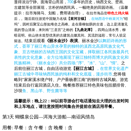
显得淡泊宁静。面海背山而居，
700
多年的历史，纳西文化、壁画、
古建筑等全部展现，古朴的纳西民风，一幅绝美的田园诗画。（温馨
提示：拉市海骑马、划船，费用请自理）。
在拉市海品尝
特色土鸡火锅
后，
。随后前往游览中国魅力名镇
【
束河古镇
】
，在纳西语中称束河为
“绍
坞”，因村后聚宝山形如堆垒之高峰。走在垂柳如荫的古道，边上是清澈见
底的雪山清泉，来到有“三圣宫”之称的
【
九鼎龙潭
】
，四周山清水秀，柳
暗花明。依山傍水造型优美的古建筑点缀其间。其流韵溢彩，常引人驻足
结束后观看
《
丽水金沙
》表演
。丽水金沙
以舞蹈诗画的形
留连。
式，荟萃了丽江奇山异水孕育的独特的滇西北高原民族文化气
象、亘古绝丽的古纳西王国的文化宝藏，择取丽江各民族最具代
表性的文化意象，全方位地展现了丽江独特而博大的民族文化和
:"
"
"
"
"
"
"
"
民族精神。《丽水金沙》共分四场
序
、
水
、
山
、
情
。
之
后
前往丽江古城，自由活动游览
【
丽江古城
】
，在世界文化遗产
丽江古城中寻味纳西民族的纯朴和文化底蕴，漫步街市
,
您将领
略到“家家溪水绕户转、户户垂杨赛江南”的独特古城风貌。游览
结束后自行返回酒店入住。晚餐推荐丽江特色美味包括腊排骨、
沙坝
鱼、黑山羊、野生菌等等
温馨提示：晚上22：00以前导游会打电话通知去大理的出发时间
和上车地点，请注意按照时间集合并提前在酒店用早餐。
第3天
蝴蝶泉公园—洱海大游船—南诏风情岛
用餐:
早餐：含
午餐：含
晚餐：含