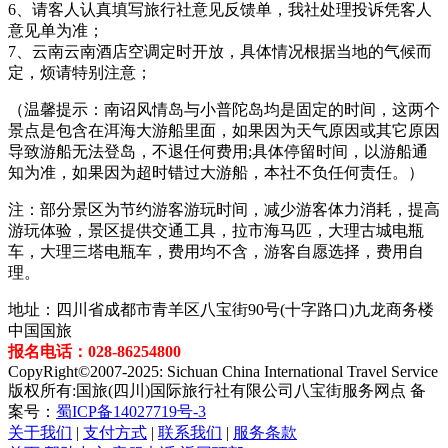
6、请客人认真填写旅行社意见反馈单，我社处理投诉凭客人
意见单为准；
7、云南云南酒店空调定时开放，具体情况根据当地的气候而
定，烦请特别注意；
（温馨提示：南诏风情岛与小普陀岛均是固定的时间，这两个
景点是包含在洱海大游船里面，如果因为天气原因或其它原因
导致游船无法登岛，不退任何费用;具体停留时间，以游船通
知为准，如果因为超时错过大游船，本社不负任何责任。）
注：部分景区为节约游客游玩时间，减少游客体力消耗，提高
游玩体验，景区提供交通工具，拉市海马匹，大理古城电瓶
车，大理三塔电瓶车，费用均不含，游客自愿选择，费用自
理。
地址：四川省成都市青羊区八宝街90号(十字路口)九龙商务楼
中国国旅
报名电话：028-86254800
CopyRight©2007-2025: Sichuan China International Travel Service
版权所有:国旅(四川)国际旅行社有限公司八宝街服务网点 备
案号：
蜀ICP备14027719号-3
关于我们
|
支付方式
|
联系我们
|
服务条款