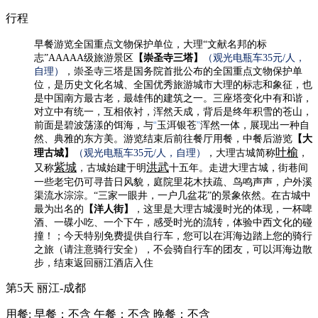
行程
早餐游览全国重点文物保护单位，大理“文献名邦的标
志”AAAAA级旅游景区
【
崇圣寺三塔
】
（观光电瓶车35元/人，
自理）
，
崇圣寺三塔是国务院首批公布的全国重点文物保护单
位，是历史文化名城、全国优秀旅游城市大理的标志和象征，也
是中国南方最古老，最雄伟的建筑之一。三座塔变化中有和谐，
对立中有统一，互相依衬，浑然天成，背后是终年积雪的苍山，
“
”
前面是碧波荡漾的饵海，与
玉洱银苍
浑然一体，展现出一种自
然、典雅的东方美。
游览结束后前往餐厅用餐，中餐后游览
【大
叶榆
理古城】
（观光电瓶车35元/人，自理）
，大理古城简称
，
紫城
洪武
又称
，古城始建于明
十五年。走进大理古城，街巷间
一些老宅仍可寻昔日风貌，庭院里花木扶疏、鸟鸣声声，户外溪
渠流水淙淙。
“三家一眼井，一户几盆花”的景象依然。在古城中
最为出名的
【洋人街】
，这里是大理古城漫时光的体现，一杯啤
酒、一碟小吃、一个下午，感受时光的流转，体验中西文化的碰
撞！；今天特别免费提供自行车，
您可以在洱海边踏上您的骑行
之旅（请注意骑行安全）
，不会骑自行车的团友，可以洱海边散
步，结束返回丽江酒店入住
第5天
丽江-成都
用餐:
早餐：不含
午餐：不含
晚餐：不含