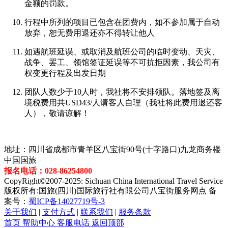
金额的罚款。
行程中所列的项目已包含在团费内，如不参加属于自动
放弃，恕无费用退还亦不得转让他人
如遇航班延误、或取消及航班公司的临时变动、天灾、
战争、罢工、领馆签证延误等不可抗拒因素，我公司有
权变更行程及出发日期
团队人数少于10人时，我社将不安排领队。落地签及离
境税费用共USD43/人请客人自理（我社将此费用退还客
人），敬请谅解！
地址：四川省成都市青羊区八宝街90号(十字路口)九龙商务楼
中国国旅
报名电话：028-86254800
CopyRight©2007-2025: Sichuan China International Travel Service
版权所有:国旅(四川)国际旅行社有限公司八宝街服务网点 备
案号：
蜀ICP备14027719号-3
关于我们
|
支付方式
|
联系我们
|
服务条款
首页
帮助中心
客服电话
返回顶部