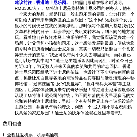
建议前往：香港迪士尼乐园。
（如需门票请在报名时说明。
RMB300/人）。华特迪士尼是华特迪士尼公司的创办人，他有
一个宏大的梦想，就是打破一般主题乐园的界限，全力打造一个
可以给人们带来崭新刺激的主题乐园：“这个构思在我两个女儿
很小的时候便已在我的脑海浮现，那时候每个星期六都是我们父
女单独相处的日子，我会带她们去玩旋转木马，到不同的地方游
玩。看着她们在旋转木马上快乐的样子，我觉得应该要兴建一个
场所，让父母和小孩都能同乐，这个想法发展到最后，便成为您
们今时今日所看到的迪士尼乐园。其实一切都只是源自一个爸爸
异想天开的想法：‘我还可以带两个女儿去哪里游玩，而我自己
也可以乐在其中呢？’”迪士尼主题乐园因此而诞生，时至今日已
将近60年，为无数人带来天真的欢笑和共同的难忘回忆。香港
迪士尼乐园既继承了迪士尼的传统，也设计了不少独特创新的景
点，包括让来自世界各地的奇珍异品在宾客眼前活灵活现的神秘
博物馆－“迷离庄园”以及“幻想世界”、“反斗奇兵大本营”等主题
园区，让宾客体验前所未有的奇妙乐趣！香港迪士尼乐园度假区
活现了华特迪士尼公司的传统，为不同年龄的宾客呈现多元的文
化和独特的迪士尼体验，呈献一个有别於世界上各个遊乐设施的
主题公园，并秉承华特的理念，创造一个“成人和小朋友都能畅
快共聚的家庭乐园”！迪士尼的快乐体验就在这里等着您!。
费用包含
1. 全程往返机票，机票燃油税