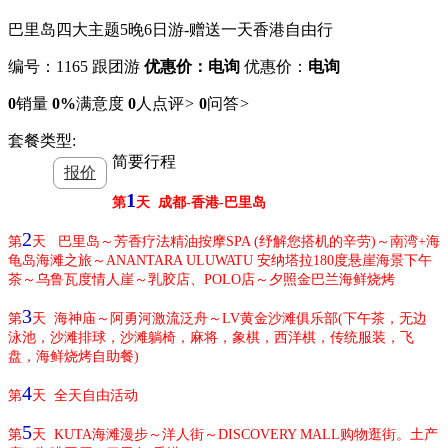
巴里岛四大主题5晚6日游-赠送一天香港自由行
编号：1165
跟团游
优惠价：电询
优惠价：
电询
0
销量
0%
满意度
0
人点评
>
0
问答
>
套餐类型:
简要行程
报价
1
第
天
成都-香港-巴里岛
2
第
天
巴里岛～芳香疗法精油按摩SPA (纾解您搭机的辛劳)～南湾+海
龟岛海滩之旅～ANANTARA ULUWATU 安纳塔拉180度悬崖海景下午
茶～乌鲁瓦度情人崖～乳胶店、POLO店～夕照金巴兰海鲜烧烤
3
第
天
海神庙～阿勇河激流泛舟～LV黄金沙滩俱乐部(下午茶，无边
泳池，沙滩排球，沙滩躺椅，麻将，象棋，西洋棋，传统服装，飞
盘，海鲜烧烤自助餐)
4
第
天 全天自由活动
5
第
天
KUTA海滩漫步～洋人街～DISCOVERY MALL购物逛街。土产