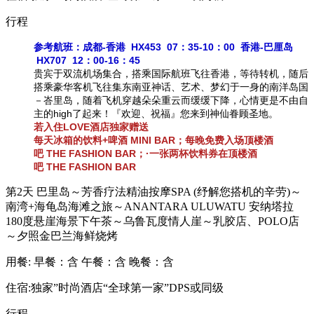
行程
参考航班：成都-香港 HX453 07：35-10：00 香港-巴厘岛
HX707 12：00-16：45
贵宾于双流机场集合，搭乘国际航班飞往香港，等待转机，随后
搭乘豪华客机飞往集东南亚神话、艺术、梦幻于一身的南洋岛国
－峇里岛，随着飞机穿越朵朵重云而缓缓下降，心情更是不由自
主的high了起来！『欢迎、祝福』您来到神仙眷顾圣地。
若入住LOVE酒店独家赠送
每天冰箱的饮料+啤酒 MINI BAR；每晚免费入场顶楼酒
吧 THE FASHION BAR；·一张两杯饮料券在顶楼酒
吧 THE FASHION BAR
第2天
巴里岛～芳香疗法精油按摩SPA (纾解您搭机的辛劳)～
南湾+海龟岛海滩之旅～ANANTARA ULUWATU 安纳塔拉
180度悬崖海景下午茶～乌鲁瓦度情人崖～乳胶店、POLO店
～夕照金巴兰海鲜烧烤
用餐:
早餐：含
午餐：含
晚餐：含
住宿:独家”时尚酒店“全球第一家”DPS或同级
行程