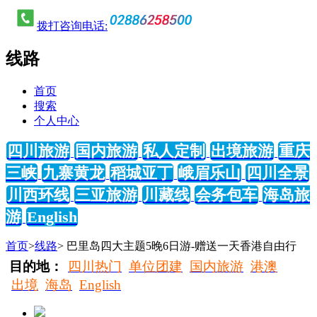
拨打咨询电话:
线路
首页
搜索
个人中心
四川旅游
国内旅游
私人定制
出境旅游
重庆
三峡
九寨黄龙
稻城亚丁
峨眉乐山
四川全景
川西环线
三亚旅游
川藏线
会务包车
海岛旅
游
English
首页
>
线路
> 巴里岛四大主题5晚6日游-赠送一天香港自由行
目的地：
四川热门
单位团建
国内旅游
港澳
出境
海岛
English