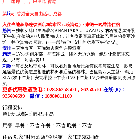
店，咖啡工厂。巴里岛-香港
6
第
天 香港全天自由活动-成都
入住当地豪华连锁酒店2晚市区+2晚海边）~赠送一晚香港住宿
悠闲
～
独家安排巴里岛著名ANANTARA ULUWATU安纳塔拉悬崖海景
下午荼(价值约200人民币/每人)，让各位贵宾真正体验巴里岛的美丽沙
滩，并欣赏海边景致。(非一般旅行社安排的劣质下午茶地点)
安排
～
两晚市区，两晚海边豪华连锁酒店
精选
～
LV沙滩俱乐部，与海连成一线的无边泳池，绝对让您流连忘
返。只有一句话~美!!!
刺激
～
河谷及热带雨林；可以看到当地居民如何依靠河流生活，欣赏
延途景色优美层层相迭的梯田和辽远的椰林。巴里島四大主题~~精油
SPA.(双下午茶）安纳塔拉下午茶+LV8下午茶.LV沙滩俱乐部.阿勇河漂
流
更多优惠敬请致电
：028-86258500，86258510
在线QQ：
935606699
微信：
18980811100
行程安排
第1天
成都-香港-巴里岛
用餐:
早餐：不含
午餐：不含
晚餐：不含
住宿:独家”时尚酒店“全球第一家”DPS或同级