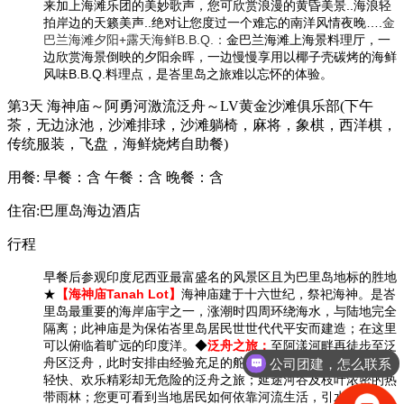
来加上海滩乐团的美妙歌声，您可欣赏浪漫的黄昏美景..海浪轻
拍岸边的天籁美声..绝对让您度过一个难忘的南洋风情夜晚….
金
巴兰海滩夕阳
+
露天
海鲜
B.B.Q.
：
金巴兰海滩上海景料理厅，一
边欣赏海景倒映的夕阳余晖，一边慢慢享用以椰子壳碳烤的海鲜
风味B.B.Q.料理点，是峇里岛之旅难以忘怀的体验。
第3天
海神庙～阿勇河激流泛舟～LV黄金沙滩俱乐部(下午
茶，无边泳池，沙滩排球，沙滩躺椅，麻将，象棋，西洋棋，
传统服装，飞盘，海鲜烧烤自助餐)
用餐:
早餐：含
午餐：含
晚餐：含
住宿:巴厘岛海边酒店
行程
早餐后参观印度尼西亚最富盛名的风景区且为巴里岛地标的胜地
★
【海神庙Tanah Lot】
海神庙建于十六世纪，祭祀海神。是峇
里岛最重要的海岸庙宇之一，涨潮时四周环绕海水，与陆地完全
隔离；此神庙是为保佑峇里岛居民世世代代平安而建造；在这里
可以俯临着旷远的印度洋。◆
泛舟之旅：
至阿漾河畔再徒步至泛
舟区泛舟，此时安排由经验充足的舵手指导员带领大家展开活泼
公司团建，怎么联系
轻快、欢乐精彩却无危险的泛舟之旅；延途河谷及枝叶浓密的热
带雨林；您更可看到当地居民如何依靠河流生活，引水灌溉稻