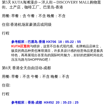
第5天
KUTA海滩漫步～洋人街～DISCOVERY MALL购物逛
街。土产店，咖啡工厂。巴里岛-香港
用餐:
早餐：含
午餐：不含
晚餐：不含
住宿:香港机场富豪酒店或同级
行程
参考航班：巴厘岛-香港 HX706 18：05-22：55
KUTA区逛街
与瞎拚，这里不仅各式现代感、名牌精品店林立，
贩卖的商品种类也琳琅满目，许多具设计感的创意饰品更是极具
特色，再再展现出峇里岛的国际时尚魅力，好好的把握时间在此
压压马路与SHOPPING吧！
第6天
香港全天自由活动-成都
用餐:
早餐：不含
午餐：不含
晚餐：不含
住宿:
行程
参考航班：香港-成都 HX452 20：35-23：25