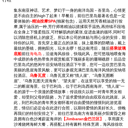
集东南亚神话、艺术、梦幻于一身的南洋岛国－峇里岛，心情更
是不由自主的high了起来！早餐后，前往巴里岛最著名也是一定
要体验的~
精油按摩SPA
(独家包含)，运用天然芳香精油进行按
摩,属于油压的一种,芳疗师将精油以搓揉双手温热,再持续不段地
在全身上下慢柔指压,可纾解肌肉的紧张,促进血液的循环,同时可
以消除您搭机上的疲乏。所以本公司的体贴与用心业的安排，期
待你的认同。首先穿上最正点的泳装，抹上最厚的防晒油，戴上
最炫的墨镜，拥抱阳光，玩水去啰！抵达南湾后，随后
搭乘玻璃
底船
前往
海龟岛
，沿途海风徐徐，快哉此风，您可悠哉地喂食海
中成群的各色热带鱼并观赏船底下瑰丽多彩的珊瑚礁群！后品尝
巴里岛式的悠闲午后安纳塔拉酒店下午茶，您可一边欣赏巴里岛
美丽的悬崖海景风貌，更可以参观充满巴里岛海洋风情的安纳塔
拉酒店。
乌鲁瓦度
：乌鲁瓦度又称“情人崖”、“乌鲁瓦图断
崖”、“乌鲁瓦图天涯海角”、“望夫崖”，在这里可以享受的独一无
二的断崖海景。位于巴利岛，位于巴利岛西南海岸。“情人崖”一
名的源于一个浪漫的爱情故事：传说很久以前一对青年男女相
爱，却受到父母的阻挠，为了追求爱情的自由双双在此跳崖。从
此，到巴利岛的青年男女都怀着对自由爱情的憧憬到此游览遐
思，情侣们必定会在此进行合照，以期待爱情的美好长久。傍晚
再我们的特别安排之下，前往巴里岛南方有最美丽夕阳黄昏之称
及拥有白色沙滩蔚蓝海岸的
【Jimbaran金巴兰区】
，享用露天
沙滩烧烤海鲜大餐，再搭配上特有酱料.特殊烹调，海风徐徐吹