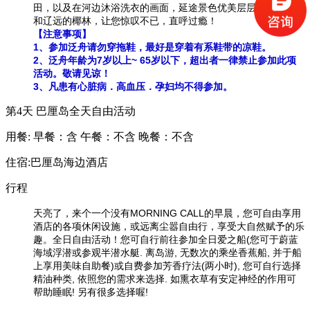
田，以及在河边沐浴洗衣的画面，延途景色优美层层相迭的梯田
和辽远的椰林，让您惊叹不已，直呼过瘾！
【注意事项】
1、参加泛舟请勿穿拖鞋，最好是穿着有系鞋带的凉鞋。
2、泛舟年龄为7岁以上~ 65岁以下，超出者一律禁止参加此项
活动。敬请见谅！
3、凡患有心脏病．高血压．孕妇均不得参加。
第4天
巴厘岛全天自由活动
用餐:
早餐：含
午餐：不含
晚餐：不含
住宿:巴厘岛海边酒店
行程
天亮了，来个一个没有MORNING CALL的早晨，您可自由享用
酒店的各项休闲设施，或远离尘嚣自由行，享受大自然赋予的乐
趣。全日自由活动！您可自行前往参加全日爱之船(您可于蔚蓝
海域浮潜或参观半潜水艇. 离岛游, 无数次的乘坐香蕉船, 并于船
上享用美味自助餐)或自费参加芳香疗法(两小时), 您可自行选择
精油种类, 依照您的需求来选择. 如熏衣草有安定神经的作用可
帮助睡眠! 另有很多选择喔!