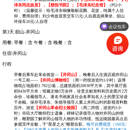
泽东同志故居】，【慈悦书院】；【毛泽东纪念馆】
（约2小
时）（温馨提示：给毛泽东铜像敬献花圈、花篮，纯属个人信
仰，费用自理）刘少奇故居景交车15元/人自愿选择乘坐、韶山
环保车20元/人自理
会议包车
第3天
韶山-井冈山
用餐:
早餐：含
午餐：含
晚餐：含
住宿:井冈山
行程
早餐后乘车赴革命摇篮—
【井冈山】
。晚餐后入住酒店观井冈山
一号工程——
【井冈山博物馆】
（周一闭馆游览约1小时）该博
物馆占地面积1.782公顷，总建筑面积20030平方米，其中展厅面
积8436平方米；馆藏文物3万余件，珍贵文献资料和历史图片2万
余份，珍藏领导人、著名书画家及社会各界知名人士的墨宝珍迹
千余幅。保存毛泽东、朱德等领导人重上井冈山时的影视资料数
百件。游览
【井冈山革命烈士陵园】
（周二闭馆，游览约1小
时）吊唁大厅瞻仰烈士遗像，碑林记录领导人物对井冈山的情
怀，雕塑园了解井冈山领导人物的丰功伟绩。抵达陵园最高点后
参观茨坪全貌，于“星星之火”雕塑合影。
晚可自费观赏（160元/
人）【1965主席重上井冈山真实影像资料片】及【“主席归来”大