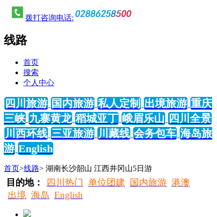
拨打咨询电话:
线路
首页
搜索
个人中心
四川旅游
国内旅游
私人定制
出境旅游
重庆
三峡
九寨黄龙
稻城亚丁
峨眉乐山
四川全景
川西环线
三亚旅游
川藏线
会务包车
海岛旅
游
English
首页
>
线路
> 湖南长沙韶山 江西井冈山5日游
目的地：
四川热门
单位团建
国内旅游
港澳
出境
海岛
English