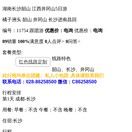
湖南长沙韶山 江西井冈山5日游
橘子洲头 韶山 井冈山 长沙进南昌回
编号：11754
跟团游
优惠价：电询
优惠价：
电询
89
销量
100%
满意度
0
人点评
>
0
问答
>
套餐类型:
线路特色
红色线路定制
韶山、长沙、井冈山
此行程均单位团建、私人小包团 ,具体请联系我们
联系电话
：028-86258500
微信：
C86258500
行程安排
第1天
成都-长沙
用餐:
早餐：不含
午餐：不含
晚餐：不含
住宿:长沙
行程