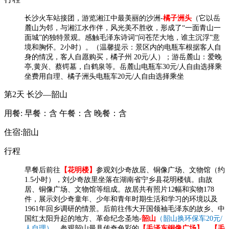
长沙火车站接团，游览湘江中最美丽的沙洲-
橘子洲头
（它以岳
麓山为邻，与湘江水作伴，风光美不
胜收，形成了
“一面青山一
面城”的独特景观。感触毛泽东诗词“问苍茫大地，谁主沉浮”意
境和
胸怀。
2
小时）。（温馨提示：景区内的电瓶车根据客人自
身的情况，客人自愿购买，橘子州
20
元
/
人）；
游
岳麓山
：爱晚
亭
,
黄兴、蔡锷墓，白鹤泉等。岳麓山电瓶车
30
元
/
人自由选择乘
坐费用自理、橘子洲头电瓶车
20
元
/
人自由选择乘坐
第2天
长沙—韶山
用餐:
早餐：含
午餐：含
晚餐：含
住宿:韶山
行程
早餐后前往
【花明楼】
参观刘少奇故居、铜像广场、文物馆（约
1.5小时），刘少奇故里坐落在湖南省宁乡县花明楼镇。由故
居、铜像广场、文物馆等组成。故居共有照片12幅和实物178
件，展示刘少奇童年、少年和青年时期生活和学习的环境以及
1961年回乡调研的情景。后前往伟大开国领袖毛泽东的故乡、中
国红太阳升起的地方、革命纪念圣地-
韶山
（韶山换环保车20元/
人自理）
。参观韶山最具传奇色彩的
【毛泽东铜像广场】、【毛