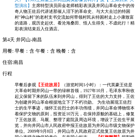
型演出】
主席特型演员田金老师精彩表演及井冈山革命史中的传
奇人物王佐后代讲述那催人泪下的革命史、与大大去过的特困
村“神山村”的老村支书交流如何带领村民从特困村走上小康致富
的道路，观历史起伏、看沧海桑田、悟人生得失，不虚此行！精
彩表演结束后入住酒店。
第4天
井冈山-南昌
用餐:
早餐：含
午餐：含
晚餐：含
住宿:南昌
行程
早餐后参观
【王佐故居】
（游览时间1小时）：一代英豪王佐是
大革命时期井冈山一带的绿林首领，1927年10月，毛泽东率秋收
起义保留下来的队伍来到井冈山，得到了王佐的大力支持，王佐
为创建井冈山革命根据地立下了不朽功勋。 为生动展现王佐烈
士的生平事迹，缅怀王佐烈士的丰功伟绩，井冈山革命博物馆本
着保护文物的原则，投资近10万元，在保持原貌的基础上，修复
了王佐故居、马厩、整理了庭院及周边环境，增设了王佐生平展
览，并向井冈山市人民政府申报王佐故居为井冈山市级文物保护
单位。2009年9月8日，井冈山市人民政府正式批复王佐故居为井