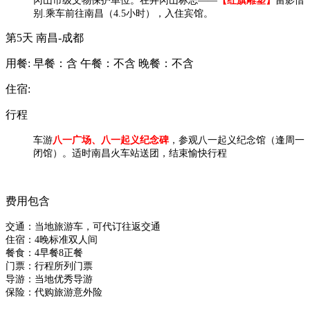
冈山市级文物保护单位。在井冈山标志——
【红旗雕塑】
留影惜
别.乘车前往南昌（4.5小时），入住宾馆。
第5天
南昌-成都
用餐:
早餐：含
午餐：不含
晚餐：不含
住宿:
行程
车游
八一广场、八一起义纪念碑
，参观八一起义纪念馆（逢周一
闭馆）。适时南昌火车站送团，结束愉快行程
费用包含
​交通：当地旅游车，可代订往返交通
住宿：4晚标准双人间
餐食：4早餐8正餐
门票：行程所列门票
导游：当地优秀导游
保险：代购旅游意外险