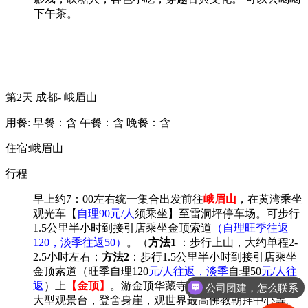
下午茶。
第2天
成都- 峨眉山
用餐:
早餐：含
午餐：含
晚餐：含
住宿:峨眉山
行程
早上
约
7
：
0
0
左右
统一集合
出发前往
峨眉
山
，
在黄湾乘坐
观光车【
自理
90元/人
须乘坐
】至雷洞坪停车场。
可
步行
1.5公里半小时到接引店乘坐金顶索道
（自理
旺季往返
120，淡季
往返
50
）
。
（
方法
1
：步行上山，大约
单程
2
-
2.5
小时左右；
方法
2
：步行
1.5公里半小时到接引店乘坐
金顶索道
（
旺季
自理
120
元
/人往返
，淡季
自理
5
0
元
/人往
返
）
上
【金顶】
。
游金顶华藏寺，金殿，银殿，铜殿，
公司团建，怎么联系
大型观景台
，
登舍身崖，观世界最高佛教朝拜中心
等
。