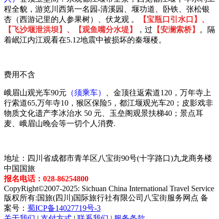
程全貌，游览川西第一名园
-清溪园、堰功道、卧铁、张松银
杏（西游记里的人参果树）、伏龙观 。
【宝瓶口引水口】、
【飞沙堰泄洪坝】、【观鱼嘴分水堤】
，过
【安澜索桥】
。隔
着岷江内江观看在
5.12地震中被损坏的秦堰楼。
费用不含
峨眉山观光车
90元
（须乘车）
、
金顶往返索道
120，
万年寺上
行索道
6
5,
万年寺
10，猴区保险5，
都江堰
观光车
2
0；皮影戏非
物质文化遗产李冰治水 50 元
、
玉垒阁观景扶梯
40；景点耳
麦、峨眉山晚会等
一切个人消费
.
地址：四川省成都市青羊区八宝街90号(十字路口)九龙商务楼
中国国旅
报名电话：028-86254800
CopyRight©2007-2025: Sichuan China International Travel Service
版权所有:国旅(四川)国际旅行社有限公司八宝街服务网点 备
案号：
蜀ICP备14027719号-3
关于我们
|
支付方式
|
联系我们
|
服务条款