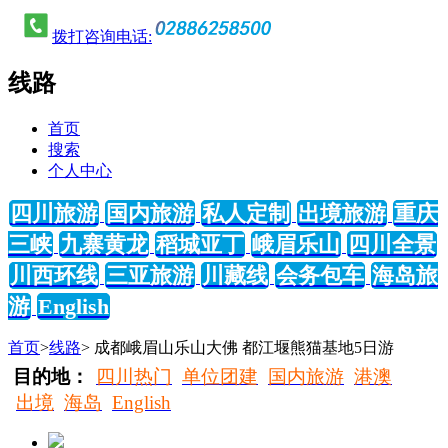
拨打咨询电话:
线路
首页
搜索
个人中心
四川旅游
国内旅游
私人定制
出境旅游
重庆
三峡
九寨黄龙
稻城亚丁
峨眉乐山
四川全景
川西环线
三亚旅游
川藏线
会务包车
海岛旅
游
English
首页
>
线路
> 成都峨眉山乐山大佛 都江堰熊猫基地5日游
目的地：
四川热门
单位团建
国内旅游
港澳
出境
海岛
English