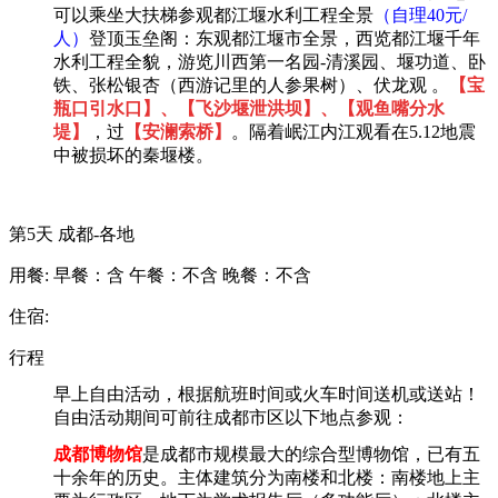
可以乘坐大扶梯参观都江堰水利工程全景
（自理
40元/
人）
登顶玉垒阁：东观都江堰市全景，西览都江堰千年
水利工程全貌，游览川西第一名园
-清溪园、堰功道、卧
铁、张松银杏（西游记里的人参果树）、伏龙观 。
【宝
瓶口引水口】、【飞沙堰泄洪坝】、【观鱼嘴分水
堤】
，过
【安澜索桥】
。隔着岷江内江观看在
5.12地震
中被损坏的秦堰楼。
第5天
成都-各地
用餐:
早餐：含
午餐：不含
晚餐：不含
住宿:
行程
早上
自由活动，根据航班时间或火车时间送机或送站！
自由活动期间
可
前往
成都市区以下地点参观：
成都博物馆
是成都市规模最大的综合型博物馆，已有五
十余年的历史。主体建筑分为南楼和北楼：南楼地上主