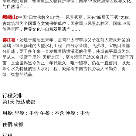
摩崖石刻造像
，
全国重点文物保护单位
，
国家
5A级旅游景区
世界文化
与自然遗产
……
峨嵋山
:
中国
“
四大佛教名山
”之一
,
风景秀丽，素有
“
峨眉天下秀
”之称
.
古建筑群为
全国重点文物保护单位
，国家重点风景名胜区、国家
5A级
旅游景区
，
世界文化与自然双重遗产
……
都江堰：
始建于秦昭王末年，是蜀郡太守李冰父子在前人鳖灵开凿的
基础上组织修建的大型水利工程，由分水鱼嘴、飞沙堰、宝瓶口等部
分组成，两千多年来一直发挥着防洪灌溉的作用，使成都平原成为水
旱从人、沃野千里的
"天府之国"，至今灌区已达30余县市、面积近千万
亩，是全世界迄今为止，年代最久、唯一留存、仍在一直使用、以无
坝引水为特征的宏大水利工程，凝聚着中国古代劳动人民勤劳、勇
敢、智慧的结晶。
行程安排
第1天
抵达成都
用餐:
早餐：不含
午餐：不含
晚餐：不含
住宿:成都
行程