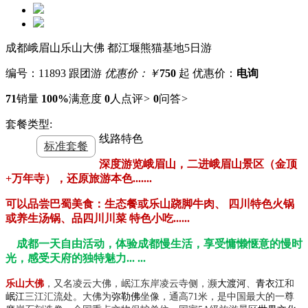
成都峨眉山乐山大佛 都江堰熊猫基地5日游
编号：11893
跟团游
优惠价：￥
750
起
优惠价：
电询
71
销量
100%
满意度
0
人点评
>
0
问答
>
套餐类型:
线路特色
标准套餐
深度游览峨眉山，
二进峨眉山景区（金顶
+万年寺）
，还原旅游本色
.......
可以
品尝巴蜀美食：
生态餐或
乐山
跷脚牛肉、
四川特色火锅
或养生汤锅
、
品四川川菜
特色小吃
......
成都一天自由活动，
体验成都慢生活，享受慵懒惬意的慢时
光，感受天府的独特魅力
... ...
乐山大佛
，又名凌云大佛，岷江东岸凌云寺侧，濒
大渡河
、
青衣江
和
岷江
三江汇流处。大佛为
弥勒佛
坐像，通高
71米，是中国最大的一尊