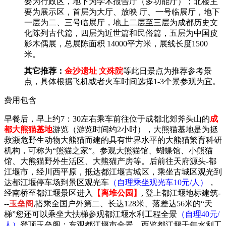
要为行政区，地下为学术报告厅（多功能厅）；北楼主
要为展示区，首层为大厅、放映 厅、一号临展厅，地下
一层为二、三号临展厅，地上二层至三层为成都历史文
化陈列古代篇，四层为近世篇和民俗篇，五层为中国皮
影木偶展，总展陈面积 14000平方米，展线长度1500
米。
其它推荐：
金沙遗址 文殊院
等此日景点为推荐参考景
点，具体根据飞机或者火车时间选择1-3个景参观为宜。
费用包含
早餐后，
早上
约
7：30左右
乘车前往位于成都北郊斧头山的
成
都大熊猫基地
游览（游览时间约
2小时），大熊猫基地是为拯
救濒危野生动物大熊猫而建的具有世界水平的大熊猫繁育科研
机构，可称为“熊猫之家”。参观大熊猫馆、蝴蝶馆、小熊猫
馆、大熊猫野外生活区、大熊猫产房等。
后
前往天府源头
-都
江堰市，经川西平原，抵达
都江堰古城区
，
乘坐古城区观光到
达都江堰停车场到景区观光车
（自理乘坐观光车
10元/人）
，
经南桥至都江堰景区进入
【离堆公园】
,
登上都江堰地标建筑
-
--
玉垒阁
,搭乘全国户外第二、长达128米、落差达56米的“天
梯”您还可以乘坐大扶梯参观都江堰水利工程全景
（自理
40元/
人）
登顶玉垒阁：东观都江堰市全景，西览都江堰千年水利工