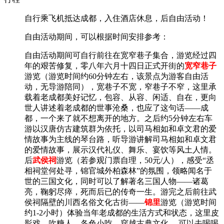
自行乘
飞机
抵达成都，入住酒店休息，
后自由活动！
自由活动期间，可以根据时间安排参考：
自由活动
期间
可自行前往在宽窄巷子集合，游览经过四
年的艰苦修复，零八年六月十四日正式开街的
宽窄巷子
游览（游览时间约
60分钟左右，该景点为游客自由活
动，无导游陪同），宽巷子不宽，窄巷子不窄，这里承
载着老成都美好记忆，包容、从容、闲适、自在，更向
世人讲述着老成都的世事沧桑，也应了这句话——成
都，一个来了就不想离开的地方。之后约5分钟左右车
游以汉唐仿古建筑群为依托，以司马相如和卓文君的爱
情故事为主线的琴台路，听导游讲解司马相如和卓文君
的爱情故事，展示汉代礼仪、舞乐、宴饮等风土人情。
后
武侯祠
游览（若参观门票自理，
5
0元/人），感受“丞
相祠堂何处寻，锦官城外柏森林”的氛围，领略闻名于
世的三国文化，同时可以了解著名三国人物——诸葛
亮，鞠躬尽瘁，死而后已的传奇一生。游完之后前往武
侯祠隔壁的川西名俗文化古街——
锦里
游览（游览时间
约
1-2小时
）
体验当年老成都的生活方式和状态，这里皮
影戏，吹糖人，各色小吃，穿越古典文化。
可以去喝喝