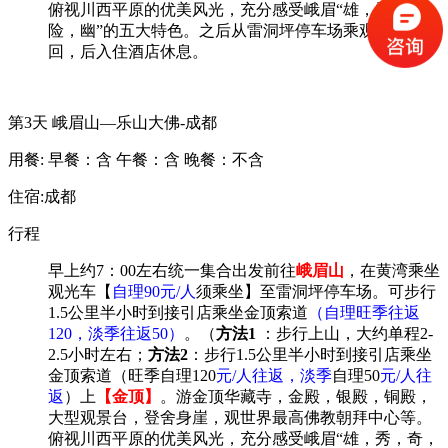
俯视川西平原的优美风光，充分感受峨眉
“雄，秀，奇，
险，幽”的五大特色。之后从雷洞坪停车场乘观光车返
回，后入住酒店休息
。
第3天
峨眉山—乐山大佛-成都
用餐:
早餐：含
午餐：含
晚餐：不含
住宿:成都
行程
早上
约
7
：
0
0
左右
统一集合
出发前往
峨眉
山
，
在黄湾乘坐
观光车【
自理
90元/人
须乘坐
】至雷洞坪停车场。
可
步行
1.5公里半小时到接引店乘坐金顶索道
（自理
旺季往返
120，淡季
往返
50
）
。
（
方法
1
：步行上山，大约
单程
2
-
2.5
小时左右；
方法
2
：步行
1.5公里半小时到接引店乘坐
金顶索道
（
旺季
自理
120
元
/人往返
，淡季
自理
5
0
元
/人往
返
）
上
【金顶】
。
游金顶华藏寺，金殿，银殿，铜殿，
大型观景台
，
登舍身崖，观世界最高佛教朝拜中心
等
。
俯视川西平原的优美风光，充分感受峨眉
“雄，秀，奇，