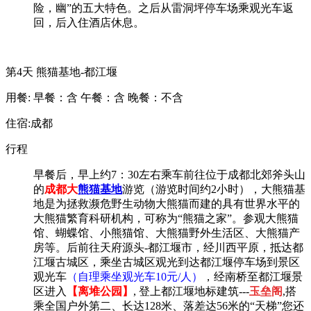
险，幽”的五大特色。之后从雷洞坪停车场乘观光车返
回，后入住酒店休息
。
第4天
熊猫基地-都江堰
用餐:
早餐：含
午餐：含
晚餐：不含
住宿:成都
行程
早餐后，
早上
约
7：30左右
乘车前往位于成都北郊斧头山
的
成都大
熊猫基地
游览（游览时间约
2小时），大熊猫基
地是为拯救濒危野生动物大熊猫而建的具有世界水平的
大熊猫繁育科研机构，可称为“熊猫之家”。参观大熊猫
馆、蝴蝶馆、小熊猫馆、大熊猫野外生活区、大熊猫产
房等。
后
前往天府源头
-都江堰市，经川西平原，抵达
都
江堰古城区
，
乘坐古城区观光到达都江堰停车场到景区
观光车
（自理乘坐观光车
10元/人）
，
经南桥至都江堰景
区进入
【离堆公园】
,
登上都江堰地标建筑
---
玉垒阁
,搭
乘全国户外第二、长达128米、落差达56米的“天梯”您还