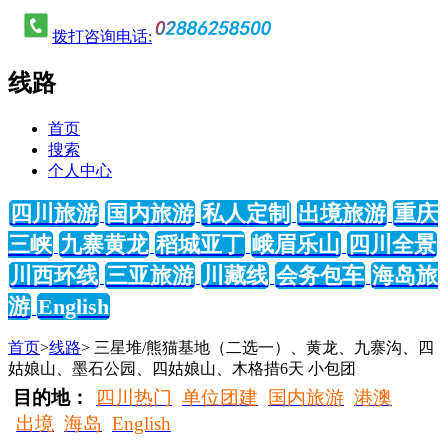
拨打咨询电话:
线路
首页
搜索
个人中心
四川旅游
国内旅游
私人定制
出境旅游
重庆
三峡
九寨黄龙
稻城亚丁
峨眉乐山
四川全景
川西环线
三亚旅游
川藏线
会务包车
海岛旅
游
English
首页
>
线路
> 三星堆/熊猫基地（二选一）、黄龙、九寨沟、四
姑娘山、墨石公园、四姑娘山、木格措6天 小包团
目的地：
四川热门
单位团建
国内旅游
港澳
出境
海岛
English