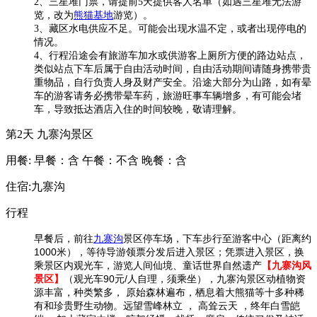
2、三星堆门票，请提前5天提供客人名单（如遇三星堆无法游
览，改为
熊猫基地
游览）。
3、藏区水电供应不足。可能会出现水温不定，或者出现停电的
情况。
4、行程沿途会有旅游车加水或供游客上厕所方便的路边站点，
类似站点下车后属于自由活动时间，自由活动期间请随身携带贵
重物品，自行负责人身及财产安全。沿途大部分为山路，如有晕
车的游客请务必携带晕车药，旅游旺事车辆增多，有可能会堵
车，导致抵达酒店入住的时间较晚，敬请理解。
第2天
九寨沟景区
用餐:
早餐：含
午餐：不含
晚餐：含
住宿:九寨沟
行程
早餐后，前往
九寨沟
景区停车场，下车步行至游客中心（距离约
1000米），等待导游领票分发后进入景区；凭票进入景区，换
乘景区内观光车，游览人间仙境、童话世界自然遗产
【九寨沟风
景区】
（观光车90元/人自理，须乘坐），九寨沟景区动植物资
源丰富，种类繁多， 原始森林遍布，栖息着大熊猫等十多种稀
有和珍贵野生动物。远望雪峰林立 ， 高耸云天 ，终年白雪皑