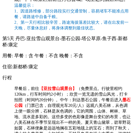
温馨提示：
1、因道路维修，部分路段实行交通管制，容易堵车不能准点用
餐，请路途中自备干粮。
2、第一天行程比较辛苦，路途海拔落差比较大，请在出发前一
天晚，尽量休息好，将身体调整到最佳状态。
第5天
丹巴-亚拉雪山观景台-墨石公园-塔公草原-鱼子西-新都
桥/康定
用餐:
早餐：含
午餐：不含
晚餐：不含
住宿:新都桥/康定
行程
早餐后，前往
【亚拉雪山观景台】
（免费景点。行驶里程约
120km，行车时间约2小时）；欣赏一览无遗的雪山风光，打卡
拍照（时间约20分钟）。中午：到达墨石公园，午餐后进入
墨石
公园
（门票已含，自理观光车20元/人）远观八美石林，从色调
上便一眼分辨，石林是灰色调的，它的周围，山体、树林、草
地、流水是多彩的。这些多变的色彩像是舞台变幻的布景，也让
八美石林在不季节呈现出不一样的美。夏天青山黛翠，碧草野花
如茵，石林便象是远远地搁在五彩地毯上的宝石；而到了秋天，