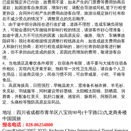
已提前预定并已付款，故费用不退，如未产生的门票费等费用协商后
退款；如因游客自身原因，增加行程，请配合导游或司机,签下行程变
更协议，合同外行程产生的费用由游客自理。旅游法规定旅行社有权
在不减少景点的情况下，调整景点的先后顺序。
3、由于途中部分路段在进行改扩建，道路不理想，造成车辆负荷较
大，可能会遇到汽车抛锚并影响行程的情况，请游客作好心理准备；
如途中遇人力不可抗拒的因素（如高原反应、修路、塌方、车辆事故
阻碍等）我社有权根据情况调整行程线路走向，如造成超支费用由客
人和旅行社协商；若对行程造成影响的，旅行社将协助游客进行解
决，但不承担由此造成的损失，若因此而增加的费用，敬请游客自
理。
4、当地酒店及餐饮条件艰苦，住宿条件有限，请不要与大城市住宿条
件相比；宾馆内无牙膏牙刷、拖鞋等一次性卫生用品，请自备个人卫
生用品；沿途商店很少，民俗习惯不同，可自带咸菜、小吃、干粮等
食品。
5、高原海拔高，日照强烈，早晚温差大，需准备长袖衣裤、羊毛衫、
夹克衫、羽绒服等，同时建议带好墨镜、太阳帽太阳镜、防晒霜、润
唇膏，并配备红景天、肌肝口服液、感冒药、肠胃药、阿斯匹林、安
定、头痛粉等预防高原反应药品。
地址：四川省成都市青羊区八宝街90号(十字路口)九龙商务楼
中国国旅
报名电话：028-86254800
CopyRight©2007-2025: Sichuan China International Travel Service