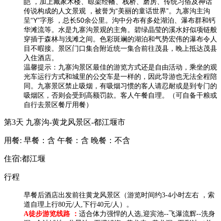
皑 ，加上藏家木楼、晾架经幡、栈桥、磨房、传统习俗及神话
传说构成的人文景观 ，被誉为“美丽的童话世界”。九寨沟主沟
呈“Y”字形 ，总长50余公里。沟中分布有多处湖泊、瀑布群和钙
华滩流等。水是九寨沟景观的主角。碧绿晶莹的溪水好似项链般
穿插于森林与浅滩之间。色彩斑斓的湖泊和气势宏伟的瀑布令人
目不暇接。景区门口集合附近统一集合前往茂县，晚上抵达茂县
入住酒店。
温馨提示：九寨沟景区最佳的游览方式还是自由活动，乘坐的观
光车运行方式和城里的公交车是一样的，因此导游也无法全程陪
同。九寨景区禁止吸
烟，有吸烟习惯的客人请忍耐或是到专门的
吸烟区，否则会受到高额罚款。客人午餐自理。（可自备干粮或
自行去景区餐厅用餐）
第3天
九寨沟-黄龙风景区-都江堰市
用餐:
早餐：含
午餐：含
晚餐：不含
住宿:都江堰
行程
早餐后酒店出发前往黄龙风景区（游览时间约3-4小时左右 ，索
道自理上行80元/人,下行40元/人​）。
A徒步游览线路 ：
适合体力强悍的人选,迎宾池--飞瀑流辉--洗身