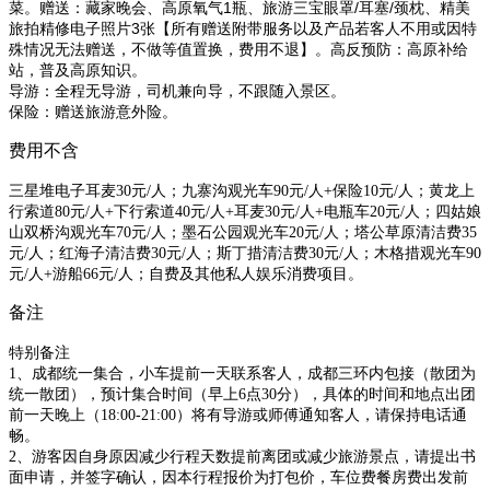
菜。
赠送：藏家晚会、高原氧气1瓶、旅游三宝眼罩/耳塞/颈枕、精美
旅拍精修电子照片3张【所有赠送附带服务以及产品若客人不用或因特
殊情况无法赠送，不做等值置换，费用不退】。
高反预防：高原补给
站，普及高原知识。
导游：全程无导游，司机兼向导，不跟随入景区。
保险：赠送旅游意外险。
费用不含
三星堆电子耳麦30元/人；
九寨沟观光车
90元/人+保险10元/人；
黄龙上
行索道
80元/人+下行索道40元/人+耳麦30元/人+电瓶车20元/人；
四姑娘
山双桥沟观光车
70元/人；
墨石公园观光车
20元/人；
塔公
草原清洁费
35
元
/人；
红海子清洁费
30元/人；
斯丁措清洁费
30元/人；
木格措观光车
90
元/人+游船66元/人；
自费及其他私人娱乐消费项目。
备注
特别备注
1、成都统一集合，小车提前一天联系客人，成都三环内包接（散团为
统一散团），预计集合时间（早上6点30分），具体的时间和地点出团
前一天晚上（18:00-21:00）将有导游或师傅通知客人，请保持电话通
畅。
2、游客因自身原因减少行程天数提前离团或减少旅游景点，请提出书
面申请，并签字确认，因本行程报价为打包价，车位费餐房费出发前