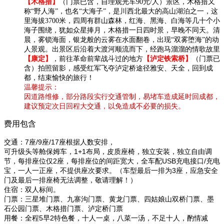
【木格措】
（
门票已含
，自理观光车90元/人）景区，木格措又
称“野人海”，也名“大海子”，是川西北最大的高山湖泊之一，这
里海拔3700米，四周有群山森林，红海、黑海、白海等几十个小
海子围绕，犹如众星捧月，木格措一日四时景，早晚不同天。清
晨，雾锁海面，银龙般的云雾在水面翻卷，出现“双雾堕海”的动
人景观。出景区后沿着大渡河顺流而下，经跑马溜溜的情歌故里
【康定】
，前往革命前辈战斗过的地方
【泸定铁索桥】
（门票已
含）拍照留影，感受红军飞夺泸定桥途径雅安、天全，回到成
都，结束愉快的旅行！
温馨提示：
因道路维修，部分路段实行交通管制，易堵车造成延时回成都，
建议预定次日回程大交通，以免造成不必要的损失。
费用包含
交通：7座/9座/17座根据人数安排，
可升级头等舱保姆车，1+1布局，皮质座椅，独立安装，独立自由调
节，每排座位仅2座，每排座位的间距宽大，全车配USB充电接口/充电
宝，一人一正座，不提供座次要求。（车型最后一排为3座，应急安全
门及最后一排座椅无法调整，敬请理解！）
住宿：双人标间。
门票：三星堆门票、九寨沟门票、黄龙门票、四姑娘山双桥门票、墨
石公园门票、木格措门票、泸定桥门票
用餐：全程5早2特色餐，十人一桌，八菜一汤，不足十人，酌情减