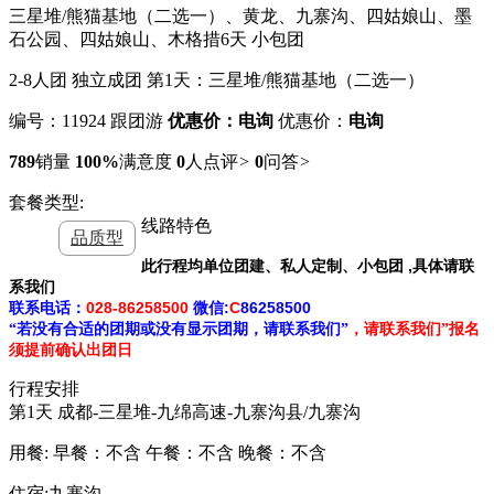
三星堆/熊猫基地（二选一）、黄龙、九寨沟、四姑娘山、墨
石公园、四姑娘山、木格措6天 小包团
2-8人团 独立成团 第1天：三星堆/熊猫基地（二选一）
编号：11924
跟团游
优惠价：电询
优惠价：
电询
789
销量
100%
满意度
0
人点评
>
0
问答
>
套餐类型:
线路特色
品质型
,
此行程均单位团建、私人定制、小包团
具体请联
系我们
028-86258500
:
C
86258500
联系电话：
微信
“若没有合适的团期
或
没有显示团期
，请联系我们”
，请联系我们”
报名
须提前确认出团日
行程安排
第1天
成都-三星堆-九绵高速-九寨沟县/九寨沟
用餐:
早餐：不含
午餐：不含
晚餐：不含
住宿:九寨沟