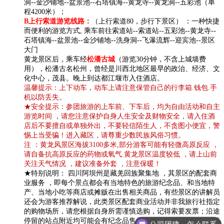
洞--金沙铺地--盆景池--石塔镇海--黄龙寺--黄龙洞--五彩池（单
程4200米）；
B上行索道游览线路：
（上行索道80，步行下景区） ：一种快捷
而便利的游览方式, 乘车前往索道站--索道站--五彩池--黄龙寺--
石塔镇海--盆景池--金沙铺地--洗身洞--飞瀑流辉--迎宾池--景区
大门
黄龙景区后，乘车经
松潘古城
（游览30分钟，不含上城墙费
用），松潘古名松州，曾经是川西北地区最早的政治、经济、文
化中心，茂县。晚上到达都江堰市入住酒店。​
温馨提示：上下动车，动车上请注意保管自己的行李箱.钱包.手
机以防丢失。
★安全提示：参团旅游的上车前、下车后，均为自由活动和自主
游览时间 ，请您注意保护自身人生安全及财物安全，请入住酒
店后不要擅自或单独外出，不要轻信陌生人，不贪图小便宜，警
惕上当受骗！进入藏区，请尊重少数民族风俗习惯。
注 ：黄龙风景区海拔3100多米,部分游客可能有轻微高原反应 ，
请自备抗高原反应的药物或氧气.黄龙景区温度较低 ，请上山前
关注天气情况 ，建议准备外套 ，注意保暖！
★特别说明： 四川阿坝州是藏羌回族聚集地 ，其景区的配套商
业服务 ，即每个景点都会有当地特色的旅游纪念品、和当地特
产、当地小吃等商店或摊贩在出售相关商品，有些景区的讲解员
还会为游客推荐解说，此类景区配套商业活动并非我旅行社指定
的购物场所，请您根据自身所需谨慎选购，记得索要发票；沿途
公司团建，怎么联系
停留的站点附近均可能会有纪念品售卖点，红景天及御寒衣服等