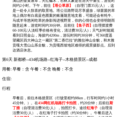
满山的金黄衰草，火红槭木，石林又象是在浴火中重生，游览时
间约2小时。下午，前往
【塔公草原】
（自理门票35元/人），这
是一处令人惊喜的取景地。塔公沿路野花尽享盛放，绿茵茵的草
地上偶尔有白底蓝色图案的账蓬随意地支着，可能还会有牦牛、
马或羊等悠闲吃草的身影闯进视野里，你的心情也会变得明朗而
随意起来，游览时间约30分钟。后前往
【鱼子西】
(自理摆渡费
60-100元/人淡旺季价格有变化，清洁费30元/人)；天气好时能观
看到日照金山，海拔约4200m，游玩时间约30分钟，可360度遥
望藏区四大神山之一藏区“第二香巴拉”的雅拉神山全貌，和木雅
贡嘎大雪山山系全貌，为贡嘎西坡地区难得的观景摄影点。后到
达酒店休息。
第6天
新都桥--434机场路--红海子--木格措景区--成都
用餐:
早餐：含
午餐：不含
晚餐：不含
住宿:
行程
早餐后，前往
木格措景区
（
行驶里程约88km，行车时间约1小时
45分钟。）。
在
434网红机场路打卡拍照
，约20分钟；后前往
斯
丁措
（自理清洁费30元/人），拍照打卡。途径
红海子
（自理清
洁费30元/人），在红海子打卡拍照（约30分钟）。午餐后进入