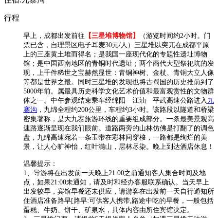
行程
早上，成都出发前往
【三星堆博物馆】
（游览时间约2小时。门
票已含，自理景区电子耳麦30元/人）三星堆以突兀在成都平原
上的三座黄土堆而得名；是我国一座现代化的专题性遗址博物
馆；是中国西南地区的青铜时代遗址；两个商代大型祭祀坑的发
现，上千件稀世之宝赫然显世：青铜神树、金杖、青铜大立人像
等都是世界之最。同时三星堆的发现也将古蜀国的历史推前到了
5000年前。属最具历史科学文化艺术价值和最富观赏性的文物群
体之一。中午参观结束乘车经绵阳—江油—平武高速公路进入
九
寨沟
，九绵全程约200公里，车程约3小时。该路段以隧道和桥梁
密集著称，是大九寨旅游环线的重要组成部分。一条最美景观高
速路逐渐呈现在我们眼前。道路两旁的山林仿佛是打翻了的调色
盘，九绵高速宛若一条玉带在彩林间穿梭，一路都是绚烂的美
景，让人心旷神怡，红叶满山，层林尽染。晚上到达酒店休息！
温馨提示：
1、导游将在出发前一天晚上21:00之前通知客人集合时间及地
点，如果21:00未通知，请及时和经办客服联系确认。当天早上
出发较早，宾馆早餐还未供应，请游客在出发前一天自行通知所
住酒店准备路早[路早:可供客人携带,路途中吃的早餐，一般包括
蛋糕、牛奶、饼干、矿泉水，具体内容由所住宾馆决定。