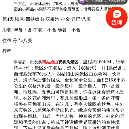
售卖点，沿途休息站（加水点，厕所、餐厅，酒店，景区） 里
会议包车
面的小商品小卖部 不属于购物店范围，请贵宾客人谨慎斟酌。
第4天
映秀-四姑娘山·双桥沟-小金-丹巴/八美
用餐:
早餐：含
午餐：不含
晚餐：不含
住宿:丹巴/八美
行程
，里程约180KM，行车
早餐后，出发前
四姑娘山
双桥沟景区
约4小时；景区外午餐后，进入【双桥沟】（门票已含，
自理观光车70元/人）四姑娘山风景区由双桥沟、长坪
沟、海子沟三部分组成。全长30余公里，面积216.6平方
公里的双桥沟风景，最为集中，最为迷人，其中盆景
滩、珍珠滩、五色山可谓是魁首，你在这还会惊奇地发
现，在这花的湖滩里，花儿居然形成一条一条的花带，
横卧在草甸和山坡。在这儿，有令人惊叹的秋色，中外
来宾称这儿是阿尔卑斯山风光。峨眉金顶似的佛光常会
出现在树林、山岩，当地人称：神奇的光环。神奇的景
观和优美的传说，构成了神话般世界双桥沟的奇特境
观。下午出景区后前往丹巴县城。晚上达到酒店休息。