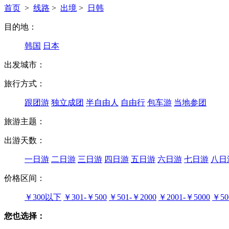
首页
>
线路
>
出境
>
日韩
目的地：
韩国
日本
出发城市：
旅行方式：
跟团游
独立成团
半自由人
自由行
包车游
当地参团
旅游主题：
出游天数：
一日游
二日游
三日游
四日游
五日游
六日游
七日游
八日
价格区间：
￥300以下
￥301-￥500
￥501-￥2000
￥2001-￥5000
￥50
您也选择：