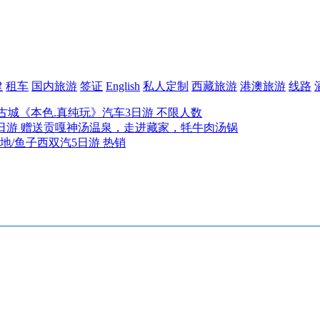
建
租车
国内旅游
签证
English
私人定制
西藏旅游
港澳旅游
线路
古城《本色.真纯玩》汽车3日游 不限人数
日游 赠送贡嘎神汤温泉，走进藏家，牦牛肉汤锅
地/鱼子西双汽5日游 热销