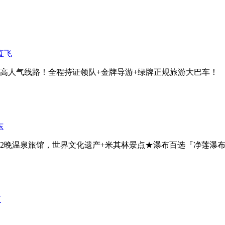
直飞
最高人气线路！全程持证领队+金牌导游+绿牌正规旅游大巴车！
东
2晚温泉旅馆，世界文化遗产+米其林景点★瀑布百选『净莲瀑
U