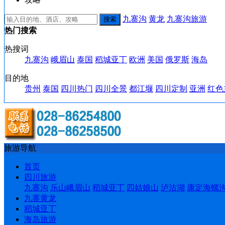
九寨沟
黄龙
九寨沟旅游
热门搜索
热搜词
九寨沟
峨眉山
泰国
稻城亚丁
欧洲
美国
俄罗斯
海岛
目的地
贵州
泰国
四川热门
四川全景
都江堰
四川定制
亚洲
红色
旅游导航
首页
四川旅游
九寨沟
乐山峨眉山
稻城亚丁
四姑娘山
泸沽湖
康定海螺
九寨黄龙
稻城亚丁
海岛旅游