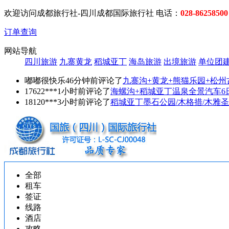
欢迎访问成都旅行社-四川成都国际旅行社 电话：
028-86258500
订单查询
网站导航
四川旅游
九寨黄龙
稻城亚丁
海岛旅游
出境旅游
单位团
嘟嘟很快乐46分钟前评论了
九寨沟+黄龙+熊猫乐园+松州
17622***1小时前评论了
海螺沟+稻城亚丁温泉全景汽车6
18120***3小时前评论了
稻城亚丁墨石公园/木格措/木雅圣
全部
租车
签证
线路
酒店
攻略