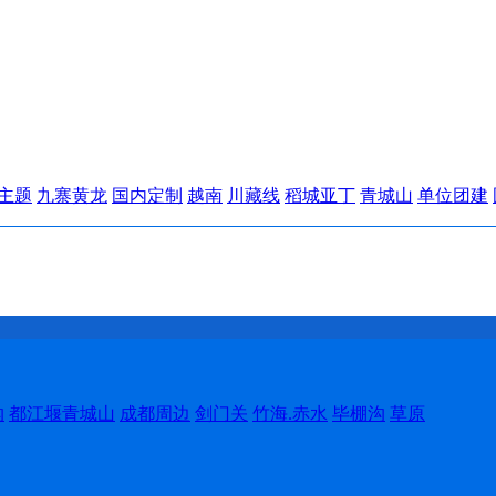
主题
九寨黄龙
国内定制
越南
川藏线
稻城亚丁
青城山
单位团建
沟
都江堰青城山
成都周边
剑门关
竹海.赤水
毕棚沟
草原