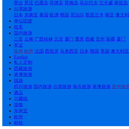
普吉
芽庄
巴厘岛
菲律宾
苏梅岛
马尔代夫
兰卡威
塞班岛
出境旅游
日本
东南亚
泰国
欧洲
韩国
尼泊尔
斯里兰卡
南亚
澳大利
单位团建
租车
国内旅游
三亚
云南
广西桂林
北京
厦门
重庆
西藏
贵州
新疆
厦门
签证
亚州
欧州
法国
西班牙
马来西亚
日本
韩国
美国
澳大利亚
English
私人定制
西藏旅游
港澳旅游
线路
四川旅游
国内旅游
出境旅游
海岛旅游
港澳旅游
亚州旅
酒店
川藏线
攻略
东南亚
欧州
邮轮