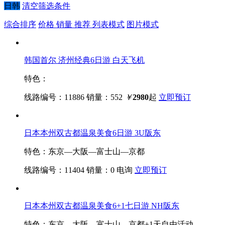
日韩
清空筛选条件
综合排序
价格
销量
推荐
列表模式
图片模式
韩国首尔 济州经典6日游 白天飞机
特色：
线路编号：11886
销量：552
￥
2980
起
立即预订
日本本州双古都温泉美食6日游 3U阪东
特色：东京—大阪—富士山—京都
线路编号：11404
销量：0
电询
立即预订
日本本州双古都温泉美食6+1七日游 NH阪东
特色：东京—大阪—富士山—京都+1天自由活动