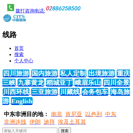
拨打咨询电话:
线路
首页
搜索
个人中心
四川旅游
国内旅游
私人定制
出境旅游
重庆
三峡
九寨黄龙
稻城亚丁
峨眉乐山
四川全景
川西环线
三亚旅游
川藏线
会务包车
海岛旅
游
English
中东非洲目的地：
南非
肯尼亚
以色列
中东
非洲连线
伊朗
迪拜
埃及土耳其