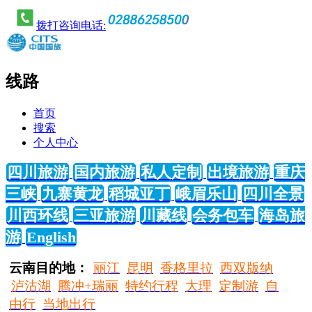
拨打咨询电话:
线路
首页
搜索
个人中心
四川旅游
国内旅游
私人定制
出境旅游
重庆
三峡
九寨黄龙
稻城亚丁
峨眉乐山
四川全景
川西环线
三亚旅游
川藏线
会务包车
海岛旅
游
English
云南目的地：
丽江
昆明
香格里拉
西双版纳
泸沽湖
腾冲+瑞丽
特约行程
大理
定制游
自
由行
当地出行