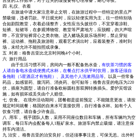
吉亚的工作效率，对于过关的缓慢要有心理准备，耐心等侯。
四
.礼仪、衣着
在旅途中请大家注意举止文明，在旅游过程中一些特定的景点严
禁吸烟，违者罚款。平日观光时，应以轻便实用为主，往一些特别场
合如剧院教堂，衣着必须整齐，女性应当头披丝巾，不宜穿着凉鞋、
短裤、短裙等，在参观博物馆、教堂等严肃地方，应脱帽，勿大声喧
哗，不宜穿短裤背心之类衣物。进入赌场及娱乐场所时，禁止穿短
裤、运动裤、拖鞋及旅游鞋，观看艺术演出时，应着装整齐，准时到
场，未经允许不能拍照或录像。
五
.时差
：
格鲁吉亚比北京时间晚4个小时。
六
旅行用品
由于生活习惯不同，房间内一般不配备热水壶，
有饮茶习惯的客
人请自备电水壶或便携式水杯，在餐点打水供平时饮用，旅客还须自
备拖鞋（5星酒店才有拖鞋）、及其他个人洗漱用品等
。以及一些常备
药品，如感冒药、腹泻药、消炎药、创可贴等；
格鲁吉亚的电压为220
伏，插座为圆型，请自行准备欧标圆柱形双脚转换插头。爱护宾馆设
施，如有损坏或丢失由个人赔偿。
七
.饮食
。
在境外活动期间，团餐都是提前预定，不能随意更改，请按
规定时间就餐；格国的自来水可直接饮用，自行准备水杯。如有个人
饮食习惯，请自备少许食品。
八
.用车
。
视乎团队人数，采用不同座位数目和车辆，所有车辆均为空
调车，每日车内会配备每人
1
瓶矿泉水。旅游车内禁止吸烟，请注意保
持车内清洁。
九
治安
。
格鲁吉亚的治安良好，但还须事事注意，可保无恙。出外时