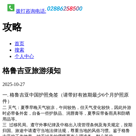
拨打咨询电话:
攻略
首页
搜索
个人中心
格鲁吉亚旅游须知
2025-10-27
一
.
格鲁吉亚
中国护照免签
（请带好有效期最少
6个月护照原
件
）
​二
天气：夏季早晚天气较凉，午间较热，但天气变化较快，因此外游
时必带备外套，自备一些护肤品、润唇膏等，夏季应带备雨具和防晒
用品等。
三
过移民局
。
遵守外事纪律及中格出入境管理条例及海关规定，按期
归国。旅途中请遵守当地法律法规，尊重当地的风俗习惯。鉴于格鲁